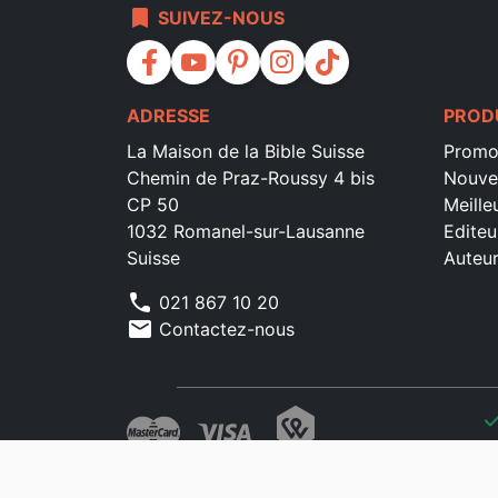
bookmark
SUIVEZ-NOUS
facebook
youtube
pinterest
instagram
tiktok
ADRESSE
PROD
La Maison de la Bible Suisse
Promo
Chemin de Praz-Roussy 4 bis
Nouve
CP 50
Meille
1032 Romanel-sur-Lausanne
Editeu
Suisse
Auteu
phone
021 867 10 20
mail
Contactez-nous
che
che
che