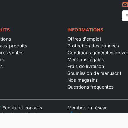
mail_outlin
UITS
INFORMATIONS
tions
Offres d'emploi
aux produits
Protection des données
ures ventes
Conditions générales de ve
rs
Mentions légales
rs
Frais de livraison
Soumission de manuscrit
Nos magasins
Questions fréquentes
ck
Ecoute et conseils
Membre du réseau
ck
Service de livraison
ck
Paiement sécurisé