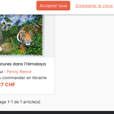
Accepter tous
Enregistrer le choix
search
APERÇU RAPIDE
tures dans l'Himalaya
ur :
Penny Reeve
 commander en librairie
37 CHF
age 1-1 de 1 article(s)