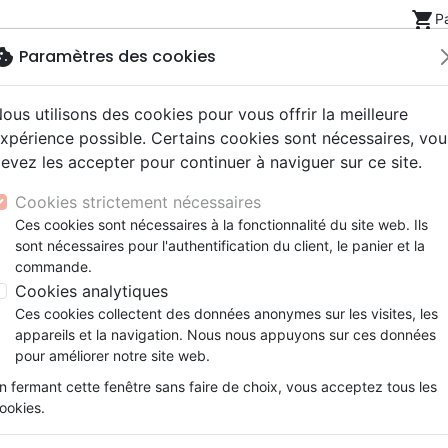
shopping_cart
P
okie
Paramètres des cookies
ous utilisons des cookies pour vous offrir la meilleure
Nouveautés
Bibles
Livres
eBooks
Jeunesse
xpérience possible. Certains cookies sont nécessaires, vou
evez les accepter pour continuer à naviguer sur ce site.
eaux Testaments
ine
lité
 ans
lations
ns animés
s
Etude biblique
Bandes dessinées
Découverte de la foi
Adolescents, jeunes
Rap, Hip-hop
Films, fiction
Jeux
Cookies strictement nécessaires
ons
cation
e
2 ans
ry, Latino, Folk
gnement, conférences
elisation
Segond 21
Famille, couple
Méditations
Bibles jeunesse
Instrumental
Documentaires, reportage
Accessoires de Bible
Ces cookies sont nécessaires à la fonctionnalité du site web. Ils
iles
e
esse
ro
iels
Segond
Souffrance, Relation d'aide
Souffrance, Relation d'aide
Louange, Adoration
Papeterie
ny Reeve
sont nécessaires pour l'authentification du client, le panier et la
k
elisation
ue
esse
NEG
Santé
Psychologie
Hardrock, Métal
commande.
 des produits par auteur
cations
ts
le, Couple
l, Soul
Darby
Ethique, société, politique
Apologétique
Pop, Rock
Cookies analytiques
ation
Événements actuels
Ces cookies collectent des données anonymes sur les visites, les
Jeunesse
9 - 12 ans
appareils et la navigation. Nous nous appuyons sur ces données
pour améliorer notre site web.
ar :
Par page :
n fermant cette fenêtre sans faire de choix, vous acceptez tous les
ookies.
favorite_border