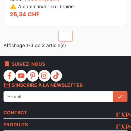
warning
A commander en librairie
25,34 CHF
Prix
chevron_u
Affichage 1-3 de 3 article(s)
bookmark
SUIVEZ-NOUS
facebook
youtube
pinterest
instagram
tiktok
mail_outline
S'INSCRIRE À LA NEWSLETTER
check
S'i
CONTACT
PRODUITS