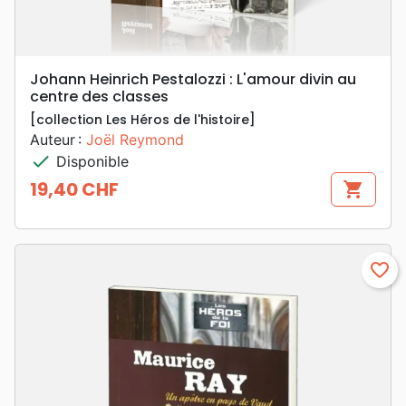
Johann Heinrich Pestalozzi : L'amour divin au
centre des classes
[collection Les Héros de l'histoire]
Auteur :
Joël Reymond
check
Disponible
19,40 CHF
shopping_cart
Prix
favorite_border