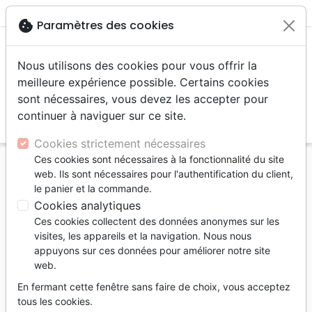
menu
shopping_cart
account_circle
cookie
Paramètres des cookies
Nous utilisons des cookies pour vous offrir la
meilleure expérience possible. Certains cookies
sont nécessaires, vous devez les accepter pour
continuer à naviguer sur ce site.
search
Reche
Cookies strictement nécessaires
Ces cookies sont nécessaires à la fonctionnalité du site
Accueil
Auteurs
Reymond Joël
web. Ils sont nécessaires pour l'authentification du client,
le panier et la commande.
Joël Reymond
Cookies analytiques
Liste des produits par auteur
Ces cookies collectent des données anonymes sur les
visites, les appareils et la navigation. Nous nous
tune
Filtrer
appuyons sur ces données pour améliorer notre site
web.
Témoignages,
Biographies
Romans
En fermant cette fenêtre sans faire de choix, vous acceptez
biographies
tous les cookies.