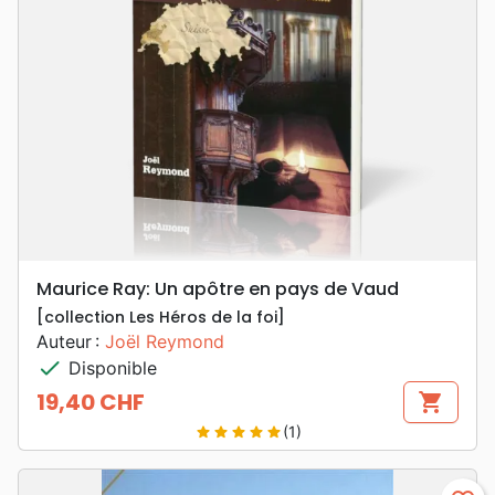
Maurice Ray: Un apôtre en pays de Vaud
[collection Les Héros de la foi]
Auteur :
Joël Reymond
check
Disponible
19,40 CHF
shopping_cart
Prix
(1)
star
star
star
star
star