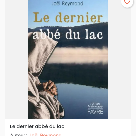
favorite_border
Le dernier abbé du lac
Auteur :
Joël Reymond