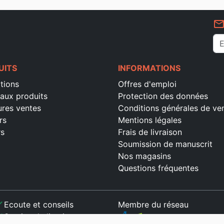
mail_outlin
UITS
INFORMATIONS
tions
Offres d'emploi
aux produits
Protection des données
ures ventes
Conditions générales de ve
rs
Mentions légales
rs
Frais de livraison
Soumission de manuscrit
Nos magasins
Questions fréquentes
ck
Ecoute et conseils
Membre du réseau
ck
Service de livraison