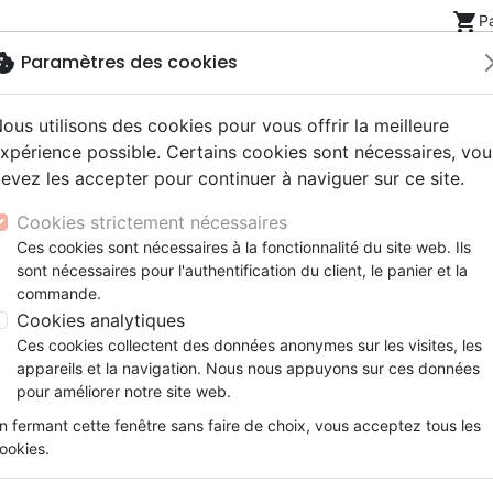
shopping_cart
P
okie
Paramètres des cookies
ous utilisons des cookies pour vous offrir la meilleure
Nouveautés
Bibles
Livres
eBooks
Jeunesse
xpérience possible. Certains cookies sont nécessaires, vou
evez les accepter pour continuer à naviguer sur ce site.
eaux Testaments
ine
lité
 ans
lations
ns animés
s
Etude biblique
Bandes dessinées
Découverte de la foi
Adolescents, jeunes
Rap, Hip-hop
Films, fiction
Jeux
Cookies strictement nécessaires
ons
cation
e
2 ans
ry, Latino, Folk
gnement, conférences
elisation
Segond 21
Famille, couple
Méditations
Bibles jeunesse
Instrumental
Documentaires, reportage
Accessoires de Bible
Ces cookies sont nécessaires à la fonctionnalité du site web. Ils
iles
e
esse
ro
iels
Segond
Souffrance, Relation d'aide
Souffrance, Relation d'aide
Louange, Adoration
Papeterie
ut Praises Kids
sont nécessaires pour l'authentification du client, le panier et la
k
elisation
ue
esse
NEG
Santé
Psychologie
Hardrock, Métal
commande.
 des produits par auteur
cations
ts
le, Couple
l, Soul
Darby
Ethique, société, politique
Apologétique
Pop, Rock
Cookies analytiques
ation
Événements actuels
Ces cookies collectent des données anonymes sur les visites, les
Jeunesse
Jeunes
appareils et la navigation. Nous nous appuyons sur ces données
pour améliorer notre site web.
ar :
Par page :
n fermant cette fenêtre sans faire de choix, vous acceptez tous les
ookies.
favorite_border