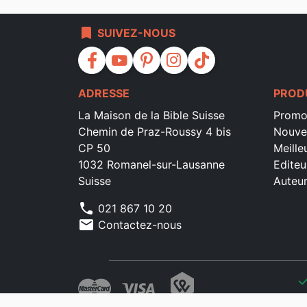
bookmark
SUIVEZ-NOUS
facebook
youtube
pinterest
instagram
tiktok
ADRESSE
PROD
La Maison de la Bible Suisse
Promo
Chemin de Praz-Roussy 4 bis
Nouve
CP 50
Meille
1032 Romanel-sur-Lausanne
Editeu
Suisse
Auteu
phone
021 867 10 20
mail
Contactez-nous
che
che