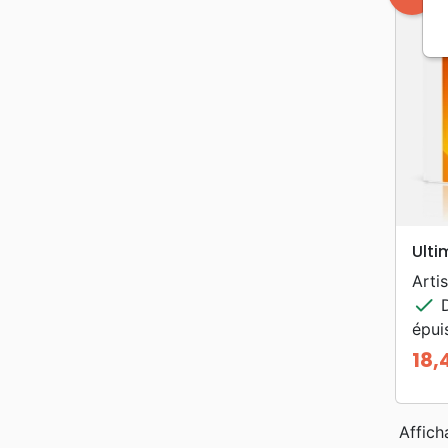
Ulti
Artis
check
D
épui
18,
Prix
Affich