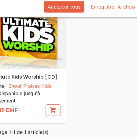
Accepter tous
Enregistrer le choix
search
APERÇU RAPIDE
mate Kids Worship [CD]
te :
Shout Praises Kids
isponible jusqu'à
sement
41 CHF
shopping_cart
age 1-1 de 1 article(s)