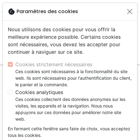
menu
shopping_cart
account_circle
cookie
Paramètres des cookies
Nous utilisons des cookies pour vous offrir la
meilleure expérience possible. Certains cookies
sont nécessaires, vous devez les accepter pour
continuer à naviguer sur ce site.
search
Reche
Cookies strictement nécessaires
Ces cookies sont nécessaires à la fonctionnalité du site
Accueil
Auteurs
Wallace Randall
web. Ils sont nécessaires pour l'authentification du client,
le panier et la commande.
Randall Wallace
Cookies analytiques
Liste des produits par auteur
Ces cookies collectent des données anonymes sur les
visites, les appareils et la navigation. Nous nous
tune
Filtrer
appuyons sur ces données pour améliorer notre site
web.
Films, fiction
En fermant cette fenêtre sans faire de choix, vous acceptez
tous les cookies.