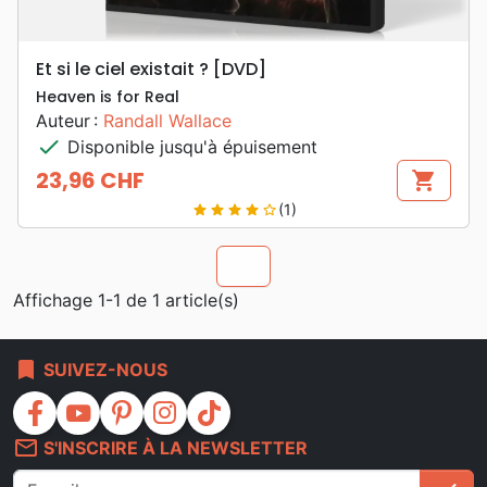
Et si le ciel existait ? [DVD]
Heaven is for Real
Auteur :
Randall Wallace
check
Disponible jusqu'à épuisement
23,96 CHF
shopping_cart
Prix
(1)
star
star
star
star
star_border
chevron_u
Affichage 1-1 de 1 article(s)
bookmark
SUIVEZ-NOUS
facebook
youtube
pinterest
instagram
tiktok
mail_outline
S'INSCRIRE À LA NEWSLETTER