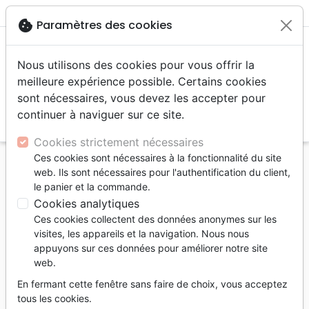
menu
shopping_cart
account_circle
cookie
Paramètres des cookies
Nous utilisons des cookies pour vous offrir la
meilleure expérience possible. Certains cookies
sont nécessaires, vous devez les accepter pour
continuer à naviguer sur ce site.
search
Reche
Cookies strictement nécessaires
Ces cookies sont nécessaires à la fonctionnalité du site
Accueil
Auteurs
Weber Siegfried
web. Ils sont nécessaires pour l'authentification du client,
le panier et la commande.
Siegfried Weber
Cookies analytiques
Liste des produits par auteur
Ces cookies collectent des données anonymes sur les
visites, les appareils et la navigation. Nous nous
tune
Filtrer
appuyons sur ces données pour améliorer notre site
web.
Israël
Doctrine
En fermant cette fenêtre sans faire de choix, vous acceptez
tous les cookies.