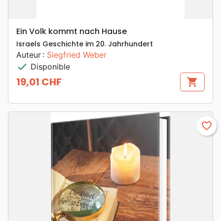
Ein Volk kommt nach Hause
Israels Geschichte im 20. Jahrhundert
Auteur :
Siegfried Weber
check
Disponible
19,01 CHF
shopping_cart
Prix
favorite_border