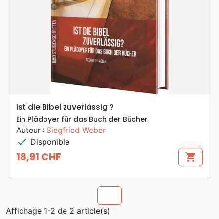
Ist die Bibel zuverlässig ?
Ein Plädoyer für das Buch der Bücher
Auteur :
Siegfried Weber
check
Disponible
18,91 CHF
shopping_cart
Prix
chevron_u
Affichage 1-2 de 2 article(s)