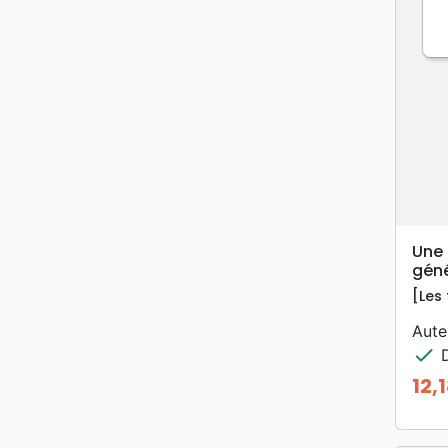
Une 
géné
[Les
Aute
check
D
12,
Prix