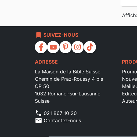
Affich
bookmark
SUIVEZ-NOUS
facebook
youtube
pinterest
instagram
tiktok
ADRESSE
PROD
La Maison de la Bible Suisse
Promo
Chemin de Praz-Roussy 4 bis
Nouve
CP 50
Meille
1032 Romanel-sur-Lausanne
Editeu
Suisse
Auteu
phone
021 867 10 20
mail
Contactez-nous