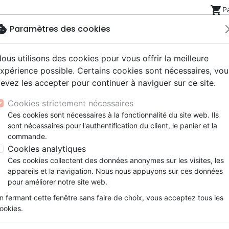
shopping_cart
P
okie
Paramètres des cookies
ous utilisons des cookies pour vous offrir la meilleure
Nouveautés
Bibles
Livres
eBooks
Jeunesse
xpérience possible. Certains cookies sont nécessaires, vou
evez les accepter pour continuer à naviguer sur ce site.
eaux Testaments
ine
lité
 ans
lations
ns animés
s
Etude biblique
Bandes dessinées
Découverte de la foi
Adolescents, jeunes
Rap, Hip-hop
Films, fiction
Jeux
Cookies strictement nécessaires
ons
cation
e
2 ans
ry, Latino, Folk
gnement, conférences
elisation
Segond 21
Famille, couple
Méditations
Bibles jeunesse
Instrumental
Documentaires, reportage
Accessoires de Bible
Ces cookies sont nécessaires à la fonctionnalité du site web. Ils
iles
e
esse
ro
iels
Segond
Souffrance, Relation d'aide
Souffrance, Relation d'aide
Louange, Adoration
Papeterie
F
sont nécessaires pour l'authentification du client, le panier et la
k
elisation
ue
esse
NEG
Santé
Psychologie
Hardrock, Métal
commande.
 des produits par auteur
cations
ts
le, Couple
l, Soul
Darby
Ethique, société, politique
Apologétique
Pop, Rock
Cookies analytiques
ation
Événements actuels
Ces cookies collectent des données anonymes sur les visites, les
Événements actuels
Société
Ethi
appareils et la navigation. Nous nous appuyons sur ces données
pour améliorer notre site web.
ar :
Par page :
n fermant cette fenêtre sans faire de choix, vous acceptez tous les
ookies.
favorite_border