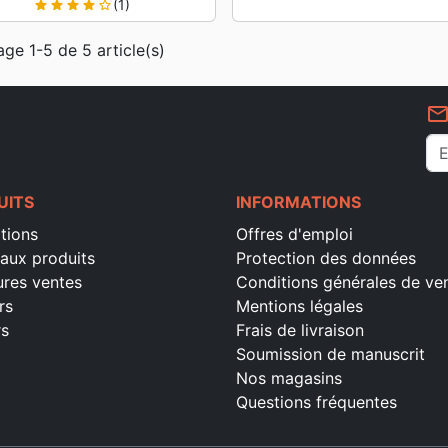
(1)
star
star
star
star
star_border
age 1-5 de 5 article(s)
mail_outlin
UITS
INFORMATIONS
tions
Offres d'emploi
aux produits
Protection des données
ures ventes
Conditions générales de ve
rs
Mentions légales
rs
Frais de livraison
Soumission de manuscrit
Nos magasins
Questions fréquentes