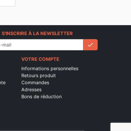
e
S'INSCRIRE À LA NEWSLETTER
check
S'inscrire
VOTRE COMPTE
Informations personnelles
Retours produit
nte
Commandes
Adresses
Bons de réduction