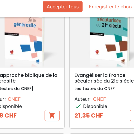
Accepter tous
Enregistrer le choix
search
search
APERÇU RAPIDE
APERÇU RAPIDE
approche biblique de la
Évangéliser la France
rosité
sécularisée du 21e siècle
 textes du CNEF]
Les textes du CNEF
ur :
CNEF
Auteur :
CNEF
check
isponible
Disponible
18 CHF
21,35 CHF
shopping_cart
Prix