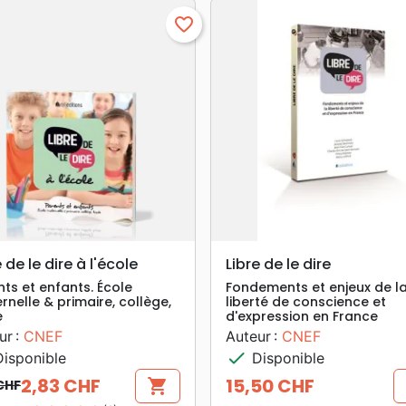
favorite_border
search
search
APERÇU RAPIDE
APERÇU RAPIDE
e de le dire à l'école
Libre de le dire
nts et enfants. École
Fondements et enjeux de l
rnelle & primaire, collège,
liberté de conscience et
e
d'expression en France
ur :
CNEF
Auteur :
CNEF
check
isponible
Disponible
2,83 CHF
15,50 CHF
shopping_cart
 CHF
 de base
Prix