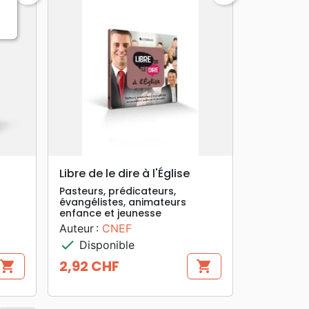
search
APERÇU RAPIDE
Libre de le dire à l'Église
Pasteurs, prédicateurs,
évangélistes, animateurs
enfance et jeunesse
Auteur :
CNEF
check
Disponible
2,92 CHF
shopping_cart
shopping_cart
Prix