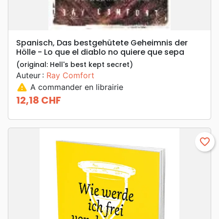
Spanisch, Das bestgehütete Geheimnis der
Hölle - Lo que el diablo no quiere que sepa
(original: Hell's best kept secret)
Auteur :
Ray Comfort
warning
A commander en librairie
12,18 CHF
Prix
favorite_border