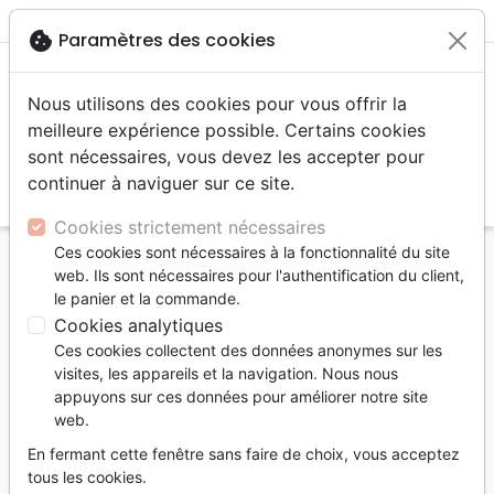
menu
shopping_cart
account_circle
cookie
Paramètres des cookies
Nous utilisons des cookies pour vous offrir la
meilleure expérience possible. Certains cookies
sont nécessaires, vous devez les accepter pour
continuer à naviguer sur ce site.
search
Reche
Cookies strictement nécessaires
Ces cookies sont nécessaires à la fonctionnalité du site
Accueil
Auteurs
Comfort Ray
web. Ils sont nécessaires pour l'authentification du client,
le panier et la commande.
Ray Comfort
Cookies analytiques
Liste des produits par auteur
Ces cookies collectent des données anonymes sur les
visites, les appareils et la navigation. Nous nous
tune
Filtrer
appuyons sur ces données pour améliorer notre site
web.
Edification
Documentaires,
Deuil,
En fermant cette fenêtre sans faire de choix, vous acceptez
reportages
Décès
tous les cookies.