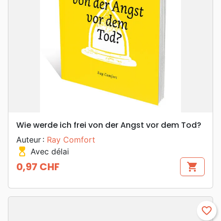
Wie werde ich frei von der Angst vor dem Tod?
Auteur :
Ray Comfort
hourglass_top
Avec délai
0,97 CHF
shopping_cart
Prix
favorite_border