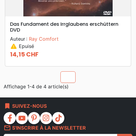
Das Fundament des Irrglaubens erschüttern
DVD
Auteur :
Ray Comfort
warning
Epuisé
14,15 CHF
Prix
chevron_u
Affichage 1-4 de 4 article(s)
bookmark
SUIVEZ-NOUS
facebook
youtube
pinterest
instagram
tiktok
mail_outline
S'INSCRIRE À LA NEWSLETTER