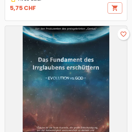
5,75 CHF
shopping_cart
Prix
favorite_border