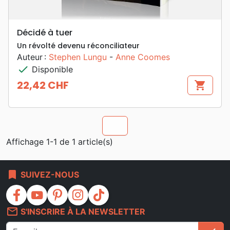
Décidé à tuer
Un révolté devenu réconciliateur
Auteur :
Stephen Lungu
-
Anne Coomes
check
Disponible
22,42 CHF
shopping_cart
Prix
chevron_u
Affichage 1-1 de 1 article(s)
bookmark
SUIVEZ-NOUS
facebook
youtube
pinterest
instagram
tiktok
mail_outline
S'INSCRIRE À LA NEWSLETTER