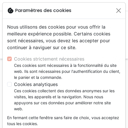
menu
shopping_cart
account_circle
cookie
Paramètres des cookies
Nous utilisons des cookies pour vous offrir la
meilleure expérience possible. Certains cookies
sont nécessaires, vous devez les accepter pour
continuer à naviguer sur ce site.
search
Reche
Cookies strictement nécessaires
Ces cookies sont nécessaires à la fonctionnalité du site
Accueil
Auteurs
Coomes Anne
web. Ils sont nécessaires pour l'authentification du client,
le panier et la commande.
Anne Coomes
Cookies analytiques
Liste des produits par auteur
Ces cookies collectent des données anonymes sur les
visites, les appareils et la navigation. Nous nous
tune
Filtrer
appuyons sur ces données pour améliorer notre site
web.
Témoignages, biographies
Biographies
En fermant cette fenêtre sans faire de choix, vous acceptez
tous les cookies.