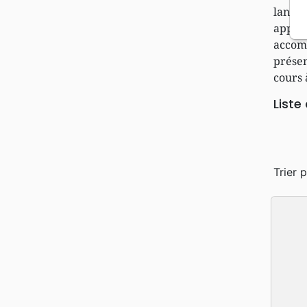
lance
appro
accom
présen
cours 
Liste
Trier p