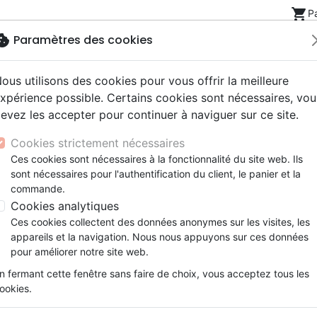
shopping_cart
P
okie
Paramètres des cookies
ous utilisons des cookies pour vous offrir la meilleure
Nouveautés
Bibles
Livres
eBooks
Jeunesse
xpérience possible. Certains cookies sont nécessaires, vou
evez les accepter pour continuer à naviguer sur ce site.
eaux Testaments
ine
lité
 ans
lations
ns animés
s
Etude biblique
Bandes dessinées
Découverte de la foi
Adolescents, jeunes
Rap, Hip-hop
Films, fiction
Jeux
Cookies strictement nécessaires
ons
cation
e
2 ans
ry, Latino, Folk
gnement, conférences
elisation
Segond 21
Famille, couple
Méditations
Bibles jeunesse
Instrumental
Documentaires, reportage
Accessoires de Bible
Ces cookies sont nécessaires à la fonctionnalité du site web. Ils
iles
e
esse
ro
iels
Segond
Souffrance, Relation d'aide
Souffrance, Relation d'aide
Louange, Adoration
Papeterie
c Zander
sont nécessaires pour l'authentification du client, le panier et la
k
elisation
ue
esse
NEG
Santé
Psychologie
Hardrock, Métal
commande.
1966 à Liège (Belgique), Eric Zander s'est formé comme in
cations
ts
le, Couple
l, Soul
Darby
Ethique, société, politique
Apologétique
Pop, Rock
Cookies analytiques
maire avant de suivre les cours de l'Institut Biblique 
ation
Événements actuels
Ces cookies collectent des données anonymes sur les visites, les
ger dans un projet d'implantation d'église. Appelé à la
appareils et la navigation. Nous nous appuyons sur ces données
ères francophones de la Mission Evangélique Belge et une 
pour améliorer notre site web.
taire, il
a quitté toutes ses responsabilités pour repart
n fermant cette fenêtre sans faire de choix, vous acceptez tous les
couverte d'une église qui s'enracine dans le cœur de Dieu
ookies.
pertinente pour aujourd'hui. Il a repris les études pou
ogie au Spurgeon's College à Londres.
Ses découvertes 