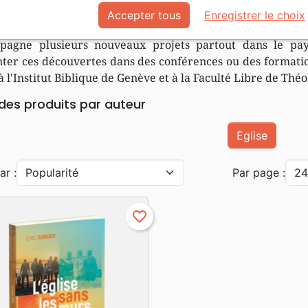
r l'expérimentation d'une nouvelle forme de communau
Accepter tous
Enregistrer le choix
prié ces principes redécouverts et est devenue VIANOVA
pagne plusieurs nouveaux projets partout dans le pays
ter ces découvertes dans des conférences ou des formati
à l'Institut Biblique de Genève et à la Faculté Libre de Thé
 des produits par auteur
Eglise
ar :
Par page :
favorite_border