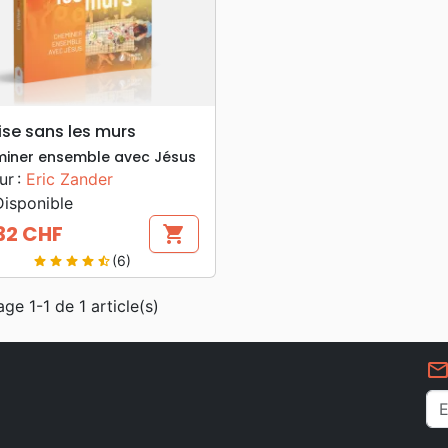
search
APERÇU RAPIDE
lise sans les murs
iner ensemble avec Jésus
ur :
Eric Zander
isponible
32 CHF
shopping_cart
(6)
star
star
star
star
star_half
age 1-1 de 1 article(s)
mail_outlin