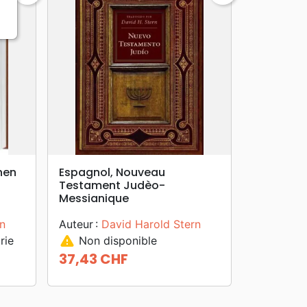
search
APERÇU RAPIDE
hen
Espagnol, Nouveau
Testament Judèo-
Messianique
n
Auteur :
David Harold Stern
warning
rie
Non disponible
37,43 CHF
Prix