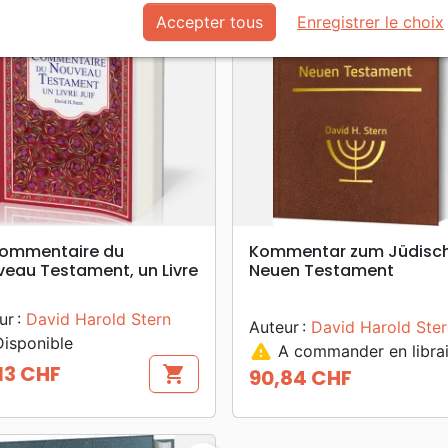
Accepter tous
Enregistrer le choix
search
search
APERÇU RAPIDE
APERÇU RAPIDE
Commentaire du
Kommentar zum Jüdisc
eau Testament, un Livre
Neuen Testament
ur :
David Harold Stern
Auteur :
David Harold Ster
isponible
warning
A commander en librai
13 CHF
shopping_cart
90,84 CHF
Prix