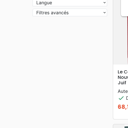
Langue
Filtres avancés
Le 
Nouv
Juif
Aute
check
D
68,
Prix