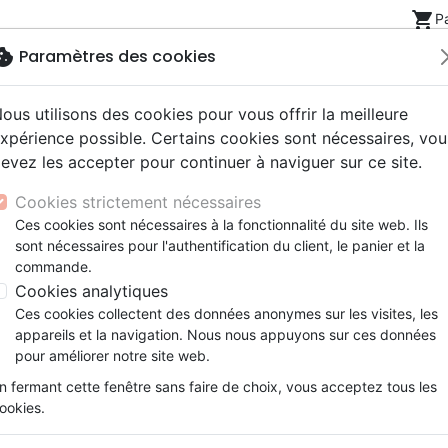
shopping_cart
P
okie
Paramètres des cookies
ous utilisons des cookies pour vous offrir la meilleure
Nouveautés
Bibles
Livres
eBooks
Jeunesse
xpérience possible. Certains cookies sont nécessaires, vou
evez les accepter pour continuer à naviguer sur ce site.
eaux Testaments
ine
lité
 ans
lations
ns animés
s
Etude biblique
Bandes dessinées
Découverte de la foi
Adolescents, jeunes
Rap, Hip-hop
Films, fiction
Jeux
Cookies strictement nécessaires
ons
cation
e
2 ans
ry, Latino, Folk
gnement, conférences
elisation
Segond 21
Famille, couple
Méditations
Bibles jeunesse
Instrumental
Documentaires, reportage
Accessoires de Bible
Ces cookies sont nécessaires à la fonctionnalité du site web. Ils
iles
e
esse
ro
iels
Segond
Souffrance, Relation d'aide
Souffrance, Relation d'aide
Louange, Adoration
Papeterie
id Harold Stern
sont nécessaires pour l'authentification du client, le panier et la
k
elisation
ue
esse
NEG
Santé
Psychologie
Hardrock, Métal
commande.
 des produits par auteur
cations
ts
le, Couple
l, Soul
Darby
Ethique, société, politique
Apologétique
Pop, Rock
Cookies analytiques
ation
Événements actuels
Ces cookies collectent des données anonymes sur les visites, les
Nouveau Testament
Bibles grand format
appareils et la navigation. Nous nous appuyons sur ces données
pour améliorer notre site web.
ar :
Par page :
n fermant cette fenêtre sans faire de choix, vous acceptez tous les
ookies.
favorite_border