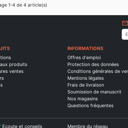
age 1-4 de 4 article(s)
mail_outlin
UITS
INFORMATIONS
tions
Offres d'emploi
aux produits
Protection des données
ures ventes
Conditions générales de ve
rs
Mentions légales
rs
Frais de livraison
Soumission de manuscrit
Nos magasins
Questions fréquentes
ck
Ecoute et conseils
Membre du réseau