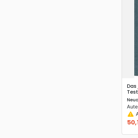
Das 
Tes
Neua
Aute
warning
A
50,
Prix