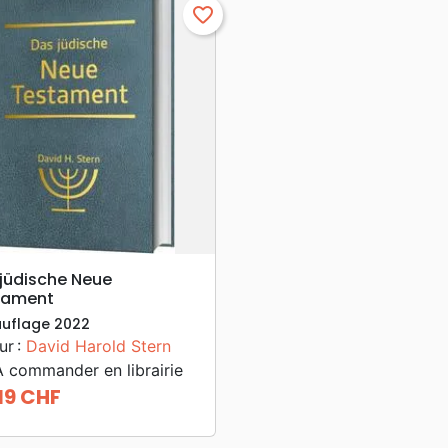
favorite_border
search
APERÇU RAPIDE
jüdische Neue
tament
uflage 2022
ur :
David Harold Stern
 commander en librairie
19 CHF