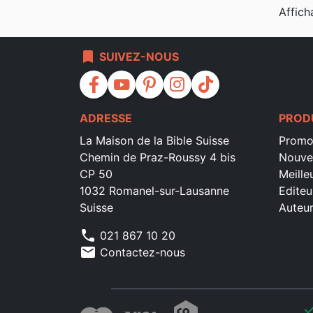
Affich
bookmark
SUIVEZ-NOUS
facebook
youtube
pinterest
instagram
tiktok
ADRESSE
PROD
La Maison de la Bible Suisse
Promo
Chemin de Praz-Roussy 4 bis
Nouve
CP 50
Meille
1032 Romanel-sur-Lausanne
Editeu
Suisse
Auteu
phone
021 867 10 20
mail
Contactez-nous
che