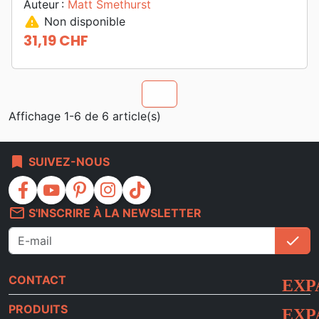
Auteur :
Matt Smethurst
warning
Non disponible
31,19 CHF
Prix
chevron_u
Affichage 1-6 de 6 article(s)
bookmark
SUIVEZ-NOUS
facebook
youtube
pinterest
instagram
tiktok
mail_outline
S'INSCRIRE À LA NEWSLETTER
check
S'i
CONTACT
PRODUITS