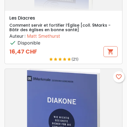
Les Diacres
Comment servir et fortifier l’Église [coll. 9Marks -
Bâtir des églises en bonne santé]
Auteur :
Matt Smethurst
check
Disponible
16,47 CHF
shopping_cart
Prix
(21)
star
star
star
star
star
favorite_border