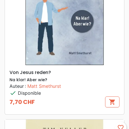
Von Jesus reden?
Na klar! Aber wie?
Auteur :
Matt Smethurst
check
Disponible
7,70 CHF
shopping_cart
Prix
favorite_border