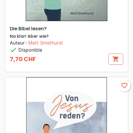
Die Bibel lesen?
Na klar! Aber wie?
Auteur :
Matt Smethurst
check
Disponible
7,70 CHF
shopping_cart
Prix
favorite_border