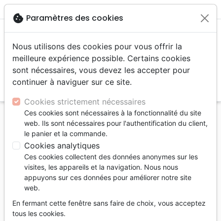
menu
shopping_cart
account_circle
cookie
Paramètres des cookies
Nous utilisons des cookies pour vous offrir la
meilleure expérience possible. Certains cookies
sont nécessaires, vous devez les accepter pour
continuer à naviguer sur ce site.
search
Reche
Cookies strictement nécessaires
Ces cookies sont nécessaires à la fonctionnalité du site
Accueil
Auteurs
Smethurst Matt
web. Ils sont nécessaires pour l'authentification du client,
le panier et la commande.
Matt Smethurst
Cookies analytiques
Liste des produits par auteur
Ces cookies collectent des données anonymes sur les
visites, les appareils et la navigation. Nous nous
tune
Filtrer
appuyons sur ces données pour améliorer notre site
web.
Doctrine
Edification
Eglise
En fermant cette fenêtre sans faire de choix, vous acceptez
tous les cookies.