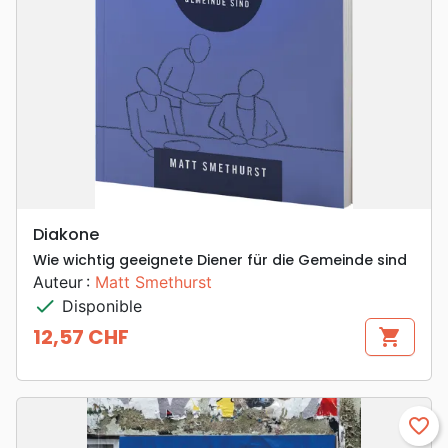
Diakone
Wie wichtig geeignete Diener für die Gemeinde sind
Auteur :
Matt Smethurst
check
Disponible
12,57 CHF
shopping_cart
Prix
favorite_border