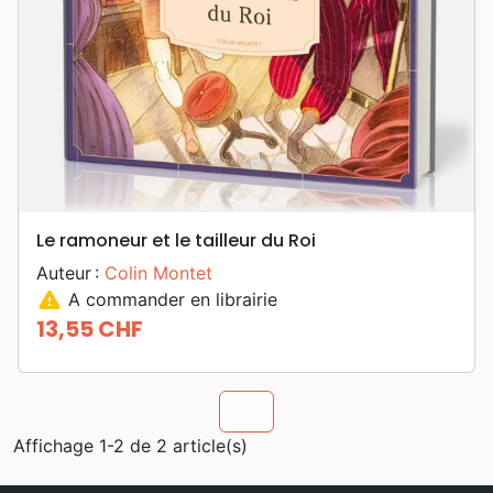
Le ramoneur et le tailleur du Roi
Auteur :
Colin Montet
warning
A commander en librairie
13,55 CHF
Prix
chevron_u
Affichage 1-2 de 2 article(s)