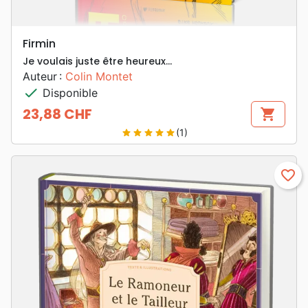
Firmin
Je voulais juste être heureux…
Auteur :
Colin Montet
check
Disponible
23,88 CHF
shopping_cart
Prix
(1)
star
star
star
star
star
favorite_border