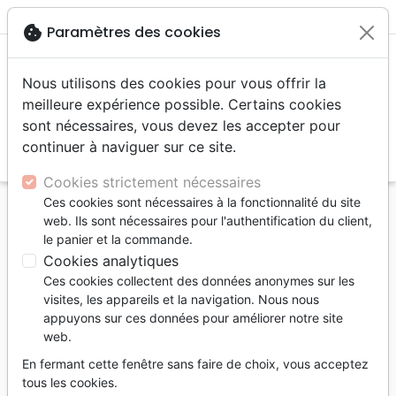
menu
shopping_cart
account_circle
cookie
Paramètres des cookies
Nous utilisons des cookies pour vous offrir la
meilleure expérience possible. Certains cookies
sont nécessaires, vous devez les accepter pour
continuer à naviguer sur ce site.
search
Reche
Cookies strictement nécessaires
Ces cookies sont nécessaires à la fonctionnalité du site
Accueil
Auteurs
Montet Colin
web. Ils sont nécessaires pour l'authentification du client,
le panier et la commande.
Colin Montet
Cookies analytiques
Liste des produits par auteur
Ces cookies collectent des données anonymes sur les
visites, les appareils et la navigation. Nous nous
tune
Filtrer
appuyons sur ces données pour améliorer notre site
web.
Jeunesse
Bandes dessinées
6 - 9 ans
En fermant cette fenêtre sans faire de choix, vous acceptez
tous les cookies.