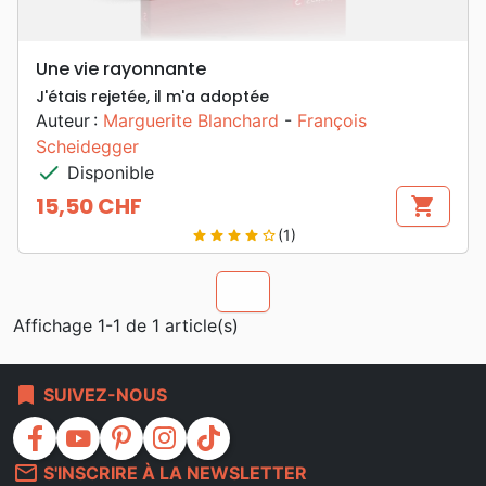
Une vie rayonnante
J'étais rejetée, il m'a adoptée
Auteur :
Marguerite Blanchard
-
François
Scheidegger
check
Disponible
15,50 CHF
shopping_cart
Prix
(1)
star
star
star
star
star_border
chevron_u
Affichage 1-1 de 1 article(s)
bookmark
SUIVEZ-NOUS
facebook
youtube
pinterest
instagram
tiktok
mail_outline
S'INSCRIRE À LA NEWSLETTER