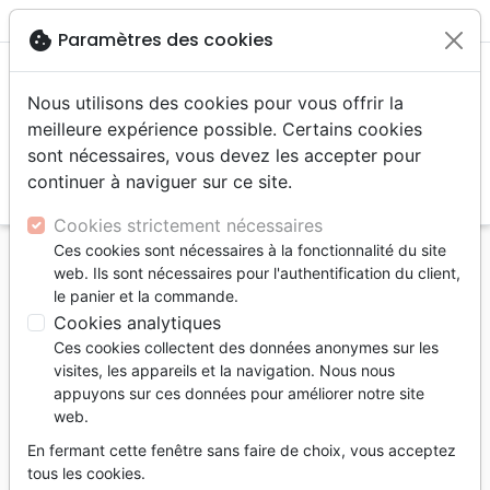
menu
shopping_cart
account_circle
cookie
Paramètres des cookies
Nous utilisons des cookies pour vous offrir la
meilleure expérience possible. Certains cookies
sont nécessaires, vous devez les accepter pour
continuer à naviguer sur ce site.
search
Reche
Cookies strictement nécessaires
Ces cookies sont nécessaires à la fonctionnalité du site
Accueil
Auteurs
Scheidegger François
web. Ils sont nécessaires pour l'authentification du client,
le panier et la commande.
François Scheidegger
Cookies analytiques
Liste des produits par auteur
Ces cookies collectent des données anonymes sur les
visites, les appareils et la navigation. Nous nous
tune
Filtrer
appuyons sur ces données pour améliorer notre site
web.
Témoignages, biographies
Témoignages
En fermant cette fenêtre sans faire de choix, vous acceptez
tous les cookies.