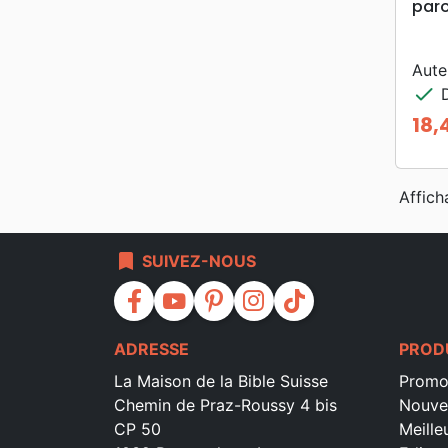
paro
Aute
check
D
18,
Prix
Affich
bookmark
SUIVEZ-NOUS
facebook
youtube
pinterest
instagram
tiktok
ADRESSE
PROD
La Maison de la Bible Suisse
Promo
Chemin de Praz-Roussy 4 bis
Nouve
CP 50
Meille