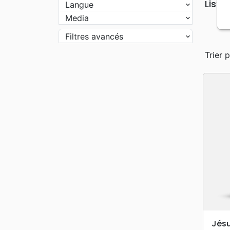
Liste
Langue
Media
Filtres avancés
Trier p
Jésu