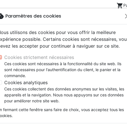
shopping_cart
P
okie
Paramètres des cookies
ous utilisons des cookies pour vous offrir la meilleure
Nouveautés
Bibles
Livres
eBooks
Jeunesse
xpérience possible. Certains cookies sont nécessaires, vou
evez les accepter pour continuer à naviguer sur ce site.
eaux Testaments
ine
lité
 ans
lations
ns animés
s
Etude biblique
Bandes dessinées
Découverte de la foi
Adolescents, jeunes
Rap, Hip-hop
Films, fiction
Jeux
Cookies strictement nécessaires
ons
cation
e
2 ans
ry, Latino, Folk
gnement, conférences
elisation
Segond 21
Famille, couple
Méditations
Bibles jeunesse
Instrumental
Documentaires, reportage
Accessoires de Bible
Ces cookies sont nécessaires à la fonctionnalité du site web. Ils
iles
e
esse
ro
iels
Segond
Souffrance, Relation d'aide
Souffrance, Relation d'aide
Louange, Adoration
Papeterie
e Bramsen
sont nécessaires pour l'authentification du client, le panier et la
k
elisation
ue
esse
NEG
Santé
Psychologie
Hardrock, Métal
commande.
 Sénégal, Nate Bramsen a passé une grande partie de 
cations
ts
le, Couple
l, Soul
Darby
Ethique, société, politique
Apologétique
Pop, Rock
Cookies analytiques
ent africain. A l’âge de 22 ans, alors qu’il travaillait aup
ation
Événements actuels
Ces cookies collectent des données anonymes sur les visites, les
ues au Moyen-Orient, il a fondé l’organisation
ROCK Inte
appareils et la navigation. Nous nous appuyons sur ces données
 en aide aux enfants en danger de par le monde et prop
pour améliorer notre site web.
ts écrits et audio permettant de diffuser le message de
n fermant cette fenêtre sans faire de choix, vous acceptez tous les
s un ministère itinérant, il cherche à encourager la jeun
ookies.
 Jésus sans condition.