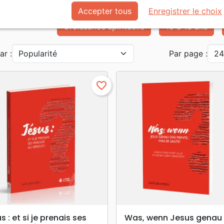
 des produits par auteur
Accepter tous
Enregistrer le choix
Croissance spirituelle
15 à 18 ans
ar :
Par page :
favorite_border
search
search
APERÇU RAPIDE
APERÇU RAPIDE
s : et si je prenais ses
Was, wenn Jesus genau