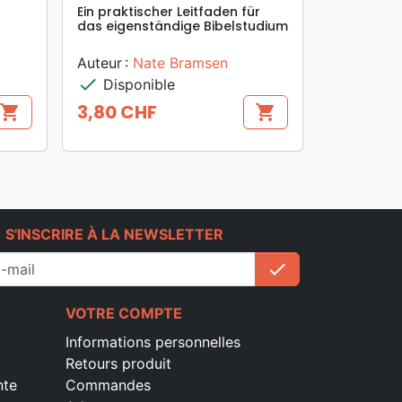
Ein praktischer Leitfaden für
das eigenständige Bibelstudium
Auteur :
Nate Bramsen
check
Disponible
3,80 CHF
shopping_cart
shopping_cart
Prix
e
S'INSCRIRE À LA NEWSLETTER
check
S'inscrire
VOTRE COMPTE
Informations personnelles
Retours produit
nte
Commandes