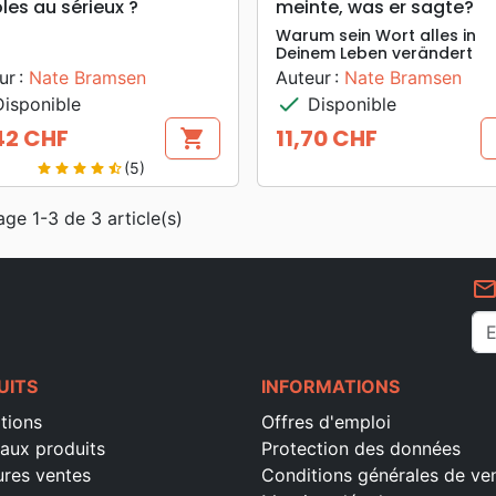
les au sérieux ?
meinte, was er sagte?
Warum sein Wort alles in
Deinem Leben verändert
ur :
Nate Bramsen
Auteur :
Nate Bramsen
check
isponible
Disponible
42 CHF
11,70 CHF
shopping_cart
Prix
(5)
star
star
star
star
star_half
age 1-3 de 3 article(s)
mail_outlin
UITS
INFORMATIONS
tions
Offres d'emploi
aux produits
Protection des données
ures ventes
Conditions générales de ve