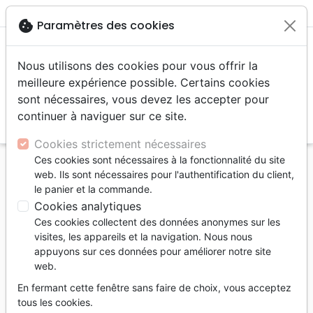
menu
shopping_cart
account_circle
cookie
Paramètres des cookies
Nous utilisons des cookies pour vous offrir la
meilleure expérience possible. Certains cookies
sont nécessaires, vous devez les accepter pour
continuer à naviguer sur ce site.
search
Reche
Cookies strictement nécessaires
Ces cookies sont nécessaires à la fonctionnalité du site
Accueil
Auteurs
Fisk Julie
web. Ils sont nécessaires pour l'authentification du client,
le panier et la commande.
Julie Fisk
Cookies analytiques
Liste des produits par auteur
Ces cookies collectent des données anonymes sur les
visites, les appareils et la navigation. Nous nous
tune
Filtrer
appuyons sur ces données pour améliorer notre site
web.
15 à 18 ans
Adolescents, jeunes
En fermant cette fenêtre sans faire de choix, vous acceptez
tous les cookies.