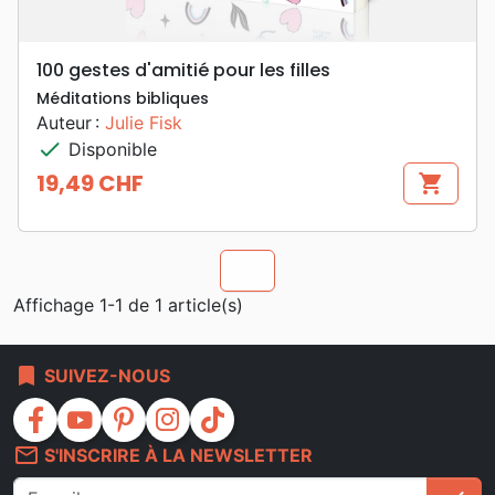
100 gestes d'amitié pour les filles
Méditations bibliques
Auteur :
Julie Fisk
check
Disponible
19,49 CHF
shopping_cart
Prix
chevron_u
Affichage 1-1 de 1 article(s)
bookmark
SUIVEZ-NOUS
facebook
youtube
pinterest
instagram
tiktok
mail_outline
S'INSCRIRE À LA NEWSLETTER