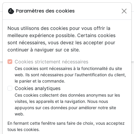
menu
shopping_cart
account_circle
cookie
Paramètres des cookies
Nous utilisons des cookies pour vous offrir la
meilleure expérience possible. Certains cookies
sont nécessaires, vous devez les accepter pour
continuer à naviguer sur ce site.
search
Reche
Cookies strictement nécessaires
Ces cookies sont nécessaires à la fonctionnalité du site
Accueil
Auteurs
Brobbel Floyd
web. Ils sont nécessaires pour l'authentification du client,
le panier et la commande.
Floyd Brobbel
Cookies analytiques
Liste des produits par auteur
Ces cookies collectent des données anonymes sur les
visites, les appareils et la navigation. Nous nous
tune
Filtrer
appuyons sur ces données pour améliorer notre site
web.
Société
En fermant cette fenêtre sans faire de choix, vous acceptez
tous les cookies.