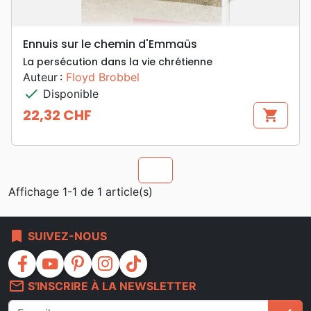
Ennuis sur le chemin d'Emmaüs
La persécution dans la vie chrétienne
Auteur :
Floyd Brobbel
check
Disponible
22,32 CHF
shopping_cart
Prix
chevron_u
Affichage 1-1 de 1 article(s)
bookmark
SUIVEZ-NOUS
facebook
youtube
pinterest
instagram
tiktok
mail_outline
S'INSCRIRE À LA NEWSLETTER