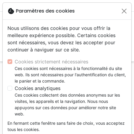
menu
shopping_cart
account_circle
cookie
Paramètres des cookies
Nous utilisons des cookies pour vous offrir la
meilleure expérience possible. Certains cookies
sont nécessaires, vous devez les accepter pour
continuer à naviguer sur ce site.
search
Reche
Cookies strictement nécessaires
Ces cookies sont nécessaires à la fonctionnalité du site
Accueil
Auteurs
Fébrissy Cosette
web. Ils sont nécessaires pour l'authentification du client,
le panier et la commande.
Cosette Fébrissy
Cookies analytiques
Liste des produits par auteur
Ces cookies collectent des données anonymes sur les
visites, les appareils et la navigation. Nous nous
tune
Filtrer
appuyons sur ces données pour améliorer notre site
web.
Livres
Souffrance,
Etre homme,
En fermant cette fenêtre sans faire de choix, vous acceptez
Relation d'aide
être femme
tous les cookies.