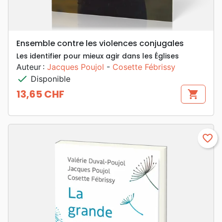
Ensemble contre les violences conjugales
Les identifier pour mieux agir dans les Églises
Auteur :
Jacques Poujol
-
Cosette Fébrissy
check
Disponible
13,65 CHF
shopping_cart
Prix
favorite_border