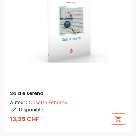
Sola e serena
Auteur :
Cosette Fébrissy
check
Disponible
13,35 CHF
shopping_cart
Prix