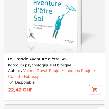
La Grande Aventure d’être Soi
Parcours psychologique et biblique
Auteur :
Valérie Duval-Poujol
-
Jacques Poujol
-
Cosette Fébrissy
check
Disponible
22,42 CHF
shopping_cart
Prix