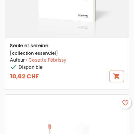
Seule et sereine
[collection essenCiel]
Auteur :
Cosette Fébrissy
check
Disponible
10,62 CHF
shopping_cart
Prix
favorite_border