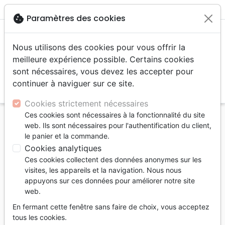
menu
shopping_cart
account_circle
cookie
Paramètres des cookies
Nous utilisons des cookies pour vous offrir la
meilleure expérience possible. Certains cookies
sont nécessaires, vous devez les accepter pour
continuer à naviguer sur ce site.
search
Reche
Cookies strictement nécessaires
Ces cookies sont nécessaires à la fonctionnalité du site
Accueil
Auteurs
Giralt Matthieu
web. Ils sont nécessaires pour l'authentification du client,
le panier et la commande.
Matthieu Giralt
Cookies analytiques
Liste des produits par auteur
Ces cookies collectent des données anonymes sur les
visites, les appareils et la navigation. Nous nous
tune
Filtrer
appuyons sur ces données pour améliorer notre site
web.
Croissance spirituelle
En fermant cette fenêtre sans faire de choix, vous acceptez
tous les cookies.