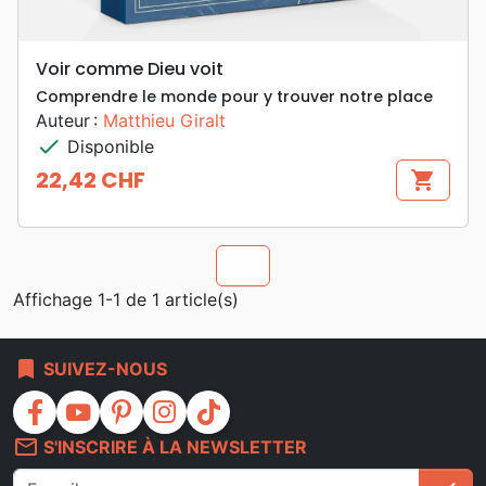
Voir comme Dieu voit
Comprendre le monde pour y trouver notre place
Auteur :
Matthieu Giralt
check
Disponible
22,42 CHF
shopping_cart
Prix
chevron_u
Affichage 1-1 de 1 article(s)
bookmark
SUIVEZ-NOUS
facebook
youtube
pinterest
instagram
tiktok
mail_outline
S'INSCRIRE À LA NEWSLETTER