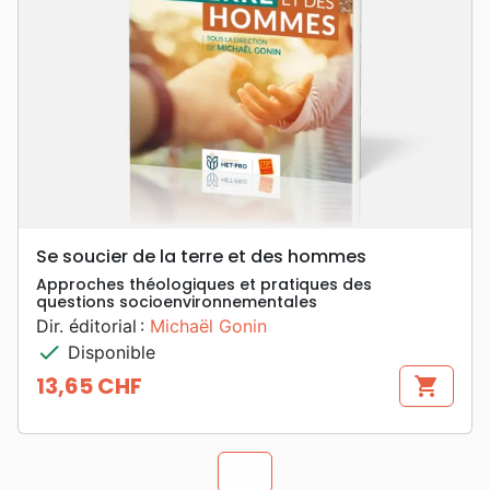
Se soucier de la terre et des hommes
Approches théologiques et pratiques des
questions socioenvironnementales
Dir. éditorial :
Michaël Gonin
check
Disponible
13,65 CHF
shopping_cart
Prix
chevron_u