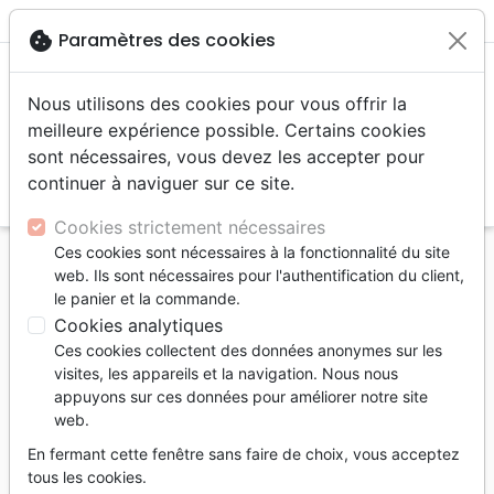
menu
shopping_cart
account_circle
cookie
Paramètres des cookies
Nous utilisons des cookies pour vous offrir la
meilleure expérience possible. Certains cookies
sont nécessaires, vous devez les accepter pour
continuer à naviguer sur ce site.
search
Reche
Cookies strictement nécessaires
Ces cookies sont nécessaires à la fonctionnalité du site
Accueil
Auteurs
Gonin Michaël
web. Ils sont nécessaires pour l'authentification du client,
le panier et la commande.
Michaël Gonin
Cookies analytiques
Liste des produits par auteur
Ces cookies collectent des données anonymes sur les
visites, les appareils et la navigation. Nous nous
tune
Filtrer
appuyons sur ces données pour améliorer notre site
web.
Doctrine
Ethique, société, politique
En fermant cette fenêtre sans faire de choix, vous acceptez
tous les cookies.