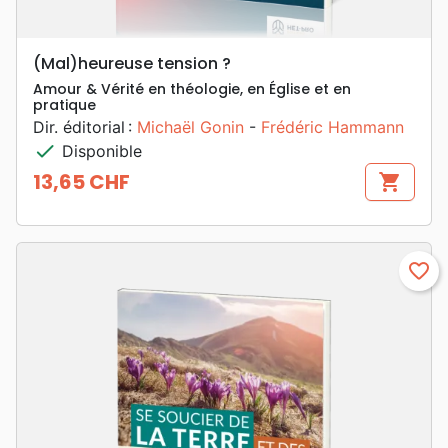
(Mal)heureuse tension ?
Amour & Vérité en théologie, en Église et en
pratique
Dir. éditorial :
Michaël Gonin
-
Frédéric Hammann
check
Disponible
13,65 CHF
shopping_cart
Prix
favorite_border