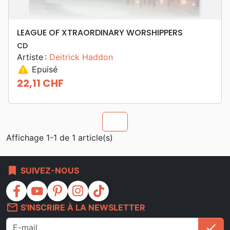
LEAGUE OF XTRAORDINARY WORSHIPPERS
CD
Artiste :
Deitrick Haddon
warning
Epuisé
22,11 CHF
Prix
chevron_u
Affichage 1-1 de 1 article(s)
bookmark
SUIVEZ-NOUS
facebook
youtube
pinterest
instagram
tiktok
mail_outline
S'INSCRIRE À LA NEWSLETTER
check
S'i