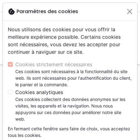
menu
shopping_cart
account_circle
cookie
Paramètres des cookies
Nous utilisons des cookies pour vous offrir la
meilleure expérience possible. Certains cookies
sont nécessaires, vous devez les accepter pour
continuer à naviguer sur ce site.
search
Reche
Cookies strictement nécessaires
Ces cookies sont nécessaires à la fonctionnalité du site
Accueil
Auteurs
Haddon Deitrick
web. Ils sont nécessaires pour l'authentification du client,
le panier et la commande.
Deitrick Haddon
Cookies analytiques
Liste des produits par auteur
Ces cookies collectent des données anonymes sur les
visites, les appareils et la navigation. Nous nous
tune
Filtrer
appuyons sur ces données pour améliorer notre site
web.
Blues, Jazz, RnB
En fermant cette fenêtre sans faire de choix, vous acceptez
tous les cookies.