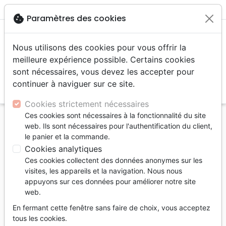
menu
shopping_cart
account_circle
cookie
Paramètres des cookies
Nous utilisons des cookies pour vous offrir la
meilleure expérience possible. Certains cookies
sont nécessaires, vous devez les accepter pour
continuer à naviguer sur ce site.
search
Reche
Cookies strictement nécessaires
Ces cookies sont nécessaires à la fonctionnalité du site
Accueil
Auteurs
Backus William
web. Ils sont nécessaires pour l'authentification du client,
le panier et la commande.
William Backus
Cookies analytiques
Liste des produits par auteur
Ces cookies collectent des données anonymes sur les
visites, les appareils et la navigation. Nous nous
tune
Filtrer
appuyons sur ces données pour améliorer notre site
web.
Santé
Psychologie
En fermant cette fenêtre sans faire de choix, vous acceptez
tous les cookies.