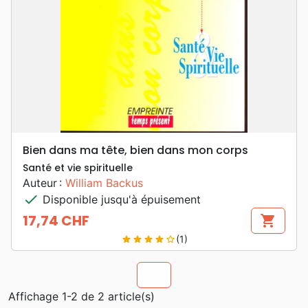
Bien dans ma tête, bien dans mon corps
Santé et vie spirituelle
Auteur :
William Backus
check
Disponible jusqu'à épuisement
17,74 CHF
shopping_cart
Prix
(1)
star
star
star
star
star_border
chevron_u
Affichage 1-2 de 2 article(s)