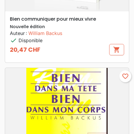
Bien communiquer pour mieux vivre
Nouvelle édition
Auteur :
William Backus
check
Disponible
20,47 CHF
shopping_cart
Prix
favorite_border