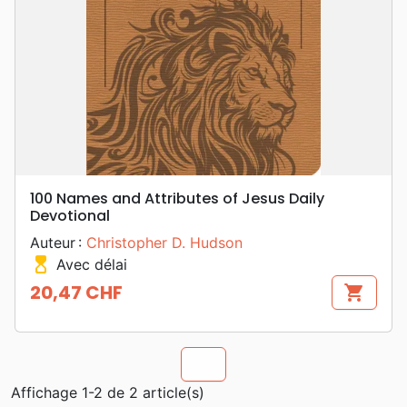
100 Names and Attributes of Jesus Daily
Devotional
Auteur :
Christopher D. Hudson
hourglass_top
Avec délai
20,47 CHF
shopping_cart
Prix
chevron_u
Affichage 1-2 de 2 article(s)