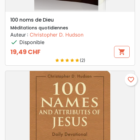
100 noms de Dieu
Méditations quotidiennes
Auteur :
Christopher D. Hudson
check
Disponible
19,49 CHF
shopping_cart
Prix
(2)
star
star
star
star
star
favorite_border