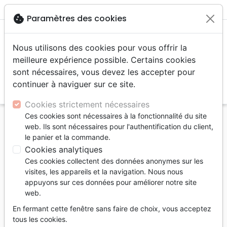
menu
shopping_cart
account_circle
cookie
Paramètres des cookies
Nous utilisons des cookies pour vous offrir la
meilleure expérience possible. Certains cookies
sont nécessaires, vous devez les accepter pour
continuer à naviguer sur ce site.
search
Reche
Cookies strictement nécessaires
Ces cookies sont nécessaires à la fonctionnalité du site
Accueil
Auteurs
Hudson Christopher D.
web. Ils sont nécessaires pour l'authentification du client,
le panier et la commande.
Christopher D. Hudson
Cookies analytiques
Liste des produits par auteur
Ces cookies collectent des données anonymes sur les
visites, les appareils et la navigation. Nous nous
tune
Filtrer
appuyons sur ces données pour améliorer notre site
web.
Adultes
En fermant cette fenêtre sans faire de choix, vous acceptez
tous les cookies.