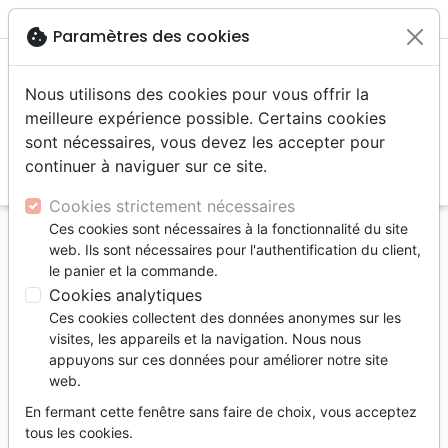
menu
shopping_cart
account_circle
cookie
Paramètres des cookies
Nous utilisons des cookies pour vous offrir la
meilleure expérience possible. Certains cookies
sont nécessaires, vous devez les accepter pour
continuer à naviguer sur ce site.
search
Reche
Cookies strictement nécessaires
Ces cookies sont nécessaires à la fonctionnalité du site
Accueil
Auteurs
Hyatt Andrew
web. Ils sont nécessaires pour l'authentification du client,
le panier et la commande.
Andrew Hyatt
Cookies analytiques
Liste des produits par auteur
Ces cookies collectent des données anonymes sur les
visites, les appareils et la navigation. Nous nous
tune
Filtrer
appuyons sur ces données pour améliorer notre site
web.
Epoque Biblique
En fermant cette fenêtre sans faire de choix, vous acceptez
tous les cookies.