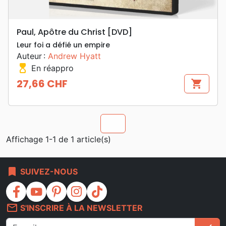
Paul, Apôtre du Christ [DVD]
Leur foi a défié un empire
Auteur :
Andrew Hyatt
hourglass_top
En réappro
27,66 CHF
shopping_cart
Prix
chevron_u
Affichage 1-1 de 1 article(s)
bookmark
SUIVEZ-NOUS
facebook
youtube
pinterest
instagram
tiktok
mail_outline
S'INSCRIRE À LA NEWSLETTER