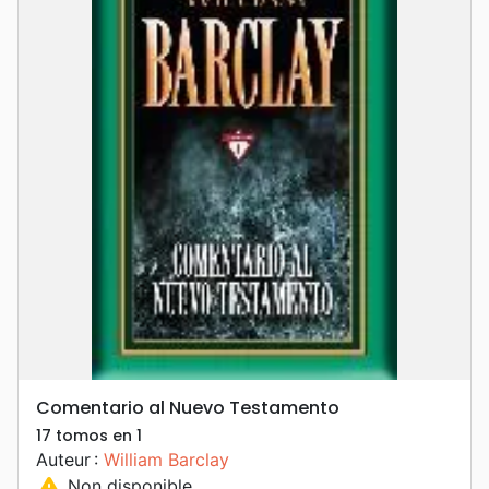
Comentario al Nuevo Testamento
17 tomos en 1
Auteur :
William Barclay
warning
Non disponible