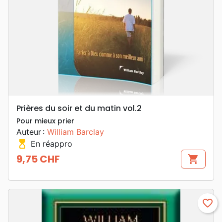
Prières du soir et du matin vol.2
Pour mieux prier
Auteur :
William Barclay
hourglass_top
En réappro
9,75 CHF
shopping_cart
Prix
favorite_border