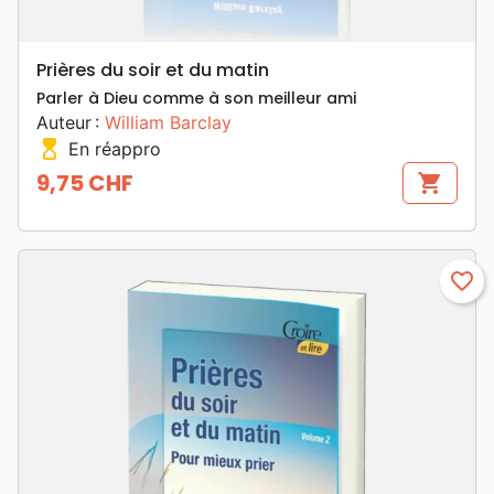
Prières du soir et du matin
Parler à Dieu comme à son meilleur ami
Auteur :
William Barclay
hourglass_top
En réappro
9,75 CHF
shopping_cart
Prix
favorite_border