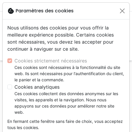
menu
shopping_cart
account_circle
cookie
Paramètres des cookies
Nous utilisons des cookies pour vous offrir la
meilleure expérience possible. Certains cookies
sont nécessaires, vous devez les accepter pour
continuer à naviguer sur ce site.
search
Reche
Cookies strictement nécessaires
Ces cookies sont nécessaires à la fonctionnalité du site
Accueil
Auteurs
Barclay William
web. Ils sont nécessaires pour l'authentification du client,
le panier et la commande.
William Barclay
Cookies analytiques
Liste des produits par auteur
Ces cookies collectent des données anonymes sur les
visites, les appareils et la navigation. Nous nous
tune
Filtrer
appuyons sur ces données pour améliorer notre site
web.
Prière
Commentaires
En fermant cette fenêtre sans faire de choix, vous acceptez
tous les cookies.