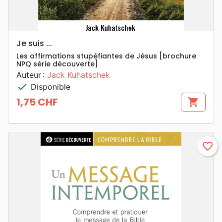
Je suis ...
Les affirmations stupéfiantes de Jésus [brochure
NPQ série découverte]
Auteur :
Jack Kuhatschek
check
Disponible
1,75 CHF
shopping_cart
Prix
favorite_border