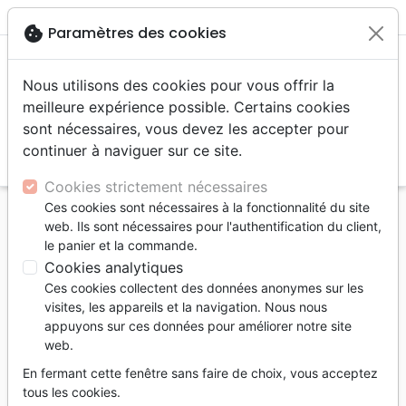
menu
shopping_cart
account_circle
cookie
Paramètres des cookies
Nous utilisons des cookies pour vous offrir la
meilleure expérience possible. Certains cookies
sont nécessaires, vous devez les accepter pour
continuer à naviguer sur ce site.
search
Reche
Cookies strictement nécessaires
Ces cookies sont nécessaires à la fonctionnalité du site
Accueil
Auteurs
Kuhatschek Jack
web. Ils sont nécessaires pour l'authentification du client,
le panier et la commande.
Jack Kuhatschek
Cookies analytiques
Liste des produits par auteur
Ces cookies collectent des données anonymes sur les
visites, les appareils et la navigation. Nous nous
tune
Filtrer
appuyons sur ces données pour améliorer notre site
web.
Croissance
Conseil
En fermant cette fenêtre sans faire de choix, vous acceptez
spirituelle
d'évangélisation
tous les cookies.