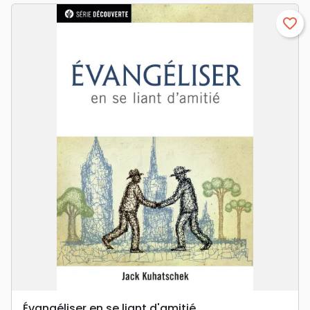
favorite_border
Évangéliser en se liant d'amitié