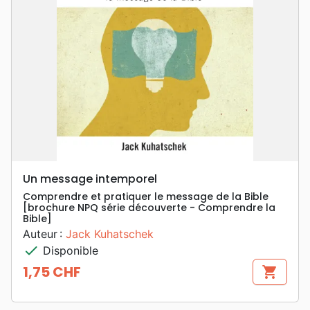
Un message intemporel
Comprendre et pratiquer le message de la Bible
[brochure NPQ série découverte - Comprendre la
Bible]
Auteur :
Jack Kuhatschek
check
Disponible
1,75 CHF
shopping_cart
Prix