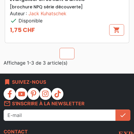
[brochure NPQ série découverte]
Auteur :
Jack Kuhatschek
check
Disponible
1,75 CHF
shopping_cart
Prix
chevron_u
Affichage 1-3 de 3 article(s)
bookmark
SUIVEZ-NOUS
facebook
youtube
pinterest
instagram
tiktok
mail_outline
S'INSCRIRE À LA NEWSLETTER
check
S'i
CONTACT