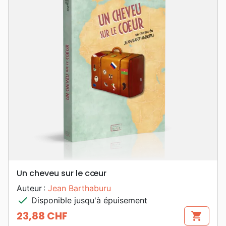
Un cheveu sur le cœur
Auteur :
Jean Barthaburu
check
Disponible jusqu'à épuisement
23,88 CHF
shopping_cart
Prix