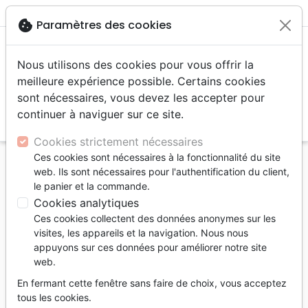
menu
shopping_cart
account_circle
cookie
Paramètres des cookies
Nous utilisons des cookies pour vous offrir la
meilleure expérience possible. Certains cookies
sont nécessaires, vous devez les accepter pour
continuer à naviguer sur ce site.
search
Reche
Cookies strictement nécessaires
Ces cookies sont nécessaires à la fonctionnalité du site
Accueil
Auteurs
Barthaburu Jean
web. Ils sont nécessaires pour l'authentification du client,
le panier et la commande.
Jean Barthaburu
Cookies analytiques
Passionné de voyages dès
Ces cookies collectent des données anonymes sur les
son plus jeune âge, Jean
visites, les appareils et la navigation. Nous nous
appuyons sur ces données pour améliorer notre site
Barthaburu a voyagé ou
web.
travaillé dans une
soixantaine de pays. Tour
En fermant cette fenêtre sans faire de choix, vous acceptez
tous les cookies.
à tour correspondant de