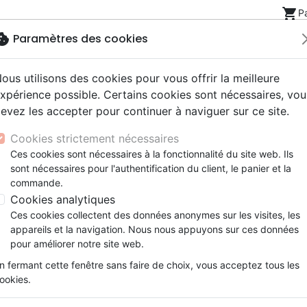
shopping_cart
P
okie
Paramètres des cookies
ous utilisons des cookies pour vous offrir la meilleure
Nouveautés
Bibles
Livres
eBooks
Jeunesse
xpérience possible. Certains cookies sont nécessaires, vou
evez les accepter pour continuer à naviguer sur ce site.
eaux Testaments
ine
lité
 ans
lations
ns animés
s
Etude biblique
Bandes dessinées
Découverte de la foi
Adolescents, jeunes
Rap, Hip-hop
Films, fiction
Jeux
Cookies strictement nécessaires
ons
cation
e
2 ans
ry, Latino, Folk
gnement, conférences
elisation
Segond 21
Famille, couple
Méditations
Bibles jeunesse
Instrumental
Documentaires, reportage
Accessoires de Bible
Ces cookies sont nécessaires à la fonctionnalité du site web. Ils
iles
e
esse
ro
iels
Segond
Souffrance, Relation d'aide
Souffrance, Relation d'aide
Louange, Adoration
Papeterie
l Lawrence
sont nécessaires pour l'authentification du client, le panier et la
k
elisation
ue
esse
NEG
Santé
Psychologie
Hardrock, Métal
commande.
 des produits par auteur
cations
ts
le, Couple
l, Soul
Darby
Ethique, société, politique
Apologétique
Pop, Rock
Cookies analytiques
ation
Événements actuels
Ces cookies collectent des données anonymes sur les visites, les
Atlas
appareils et la navigation. Nous nous appuyons sur ces données
pour améliorer notre site web.
ar :
Par page :
n fermant cette fenêtre sans faire de choix, vous acceptez tous les
ookies.
favorite_border