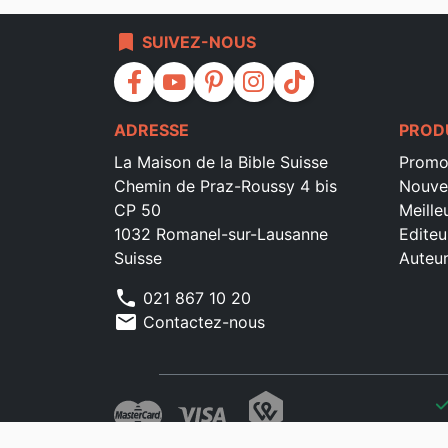
bookmark
SUIVEZ-NOUS
facebook
youtube
pinterest
instagram
tiktok
ADRESSE
PROD
La Maison de la Bible Suisse
Promo
Chemin de Praz-Roussy 4 bis
Nouve
CP 50
Meille
1032 Romanel-sur-Lausanne
Editeu
Suisse
Auteu
phone
021 867 10 20
mail
Contactez-nous
che
che