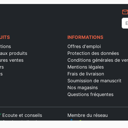
mail_outlin
UITS
INFORMATIONS
tions
Offres d'emploi
aux produits
Protection des données
ures ventes
Conditions générales de ve
rs
Mentions légales
rs
Frais de livraison
Soumission de manuscrit
Nos magasins
Questions fréquentes
ck
Ecoute et conseils
Membre du réseau
ck
Service de livraison