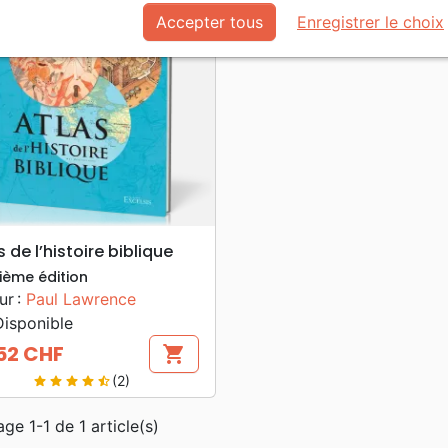
Accepter tous
Enregistrer le choix
search
APERÇU RAPIDE
s de l’histoire biblique
ième édition
ur :
Paul Lawrence
isponible
52 CHF
shopping_cart
(2)
star
star
star
star
star_half
age 1-1 de 1 article(s)