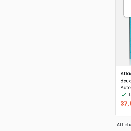
Atla
deux
Aute
check
D
37,
Prix
Affich