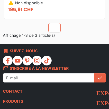
warning
Non disponible
195,91 CHF
Prix
chevron_u
Affichage 1-3 de 3 article(s)
bookmark
SUIVEZ-NOUS
facebook
youtube
pinterest
instagram
tiktok
mail_outline
S'INSCRIRE À LA NEWSLETTER
check
S'i
CONTACT
PRODUITS