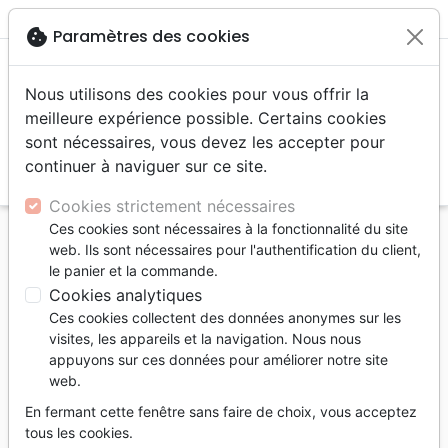
menu
shopping_cart
account_circle
cookie
Paramètres des cookies
Nous utilisons des cookies pour vous offrir la
meilleure expérience possible. Certains cookies
sont nécessaires, vous devez les accepter pour
continuer à naviguer sur ce site.
search
Reche
Cookies strictement nécessaires
Ces cookies sont nécessaires à la fonctionnalité du site
Accueil
Auteurs
Le Blanc André
web. Ils sont nécessaires pour l'authentification du client,
le panier et la commande.
André Le Blanc
Cookies analytiques
Liste des produits par auteur
Ces cookies collectent des données anonymes sur les
visites, les appareils et la navigation. Nous nous
tune
Filtrer
appuyons sur ces données pour améliorer notre site
web.
Jeunesse
9 - 12 ans
Bandes dessinées
En fermant cette fenêtre sans faire de choix, vous acceptez
tous les cookies.