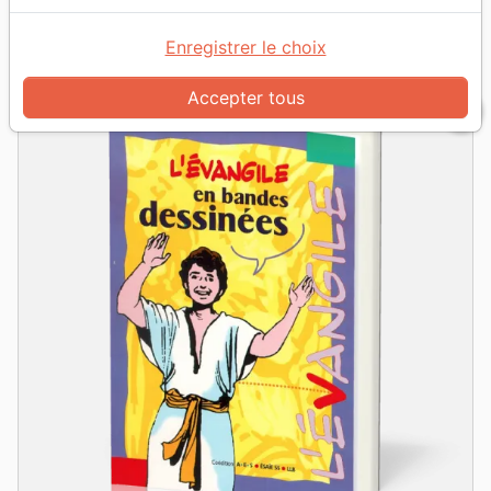
grid_view
table_rows
Vue :
Enregistrer le choix
Accepter tous
favorite_border