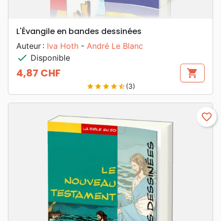
L'Évangile en bandes dessinées
Auteur :
Iva Hoth
-
André Le Blanc
check
Disponible
4,87 CHF
shopping_cart
Prix
(3)
star
star
star
star
star_half
favorite_border