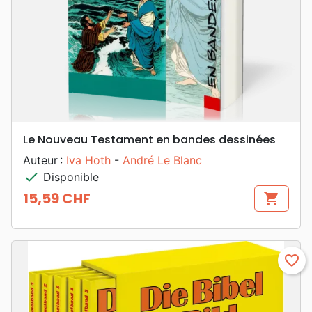
Le Nouveau Testament en bandes dessinées
Auteur :
Iva Hoth
-
André Le Blanc
check
Disponible
15,59 CHF
shopping_cart
Prix
favorite_border