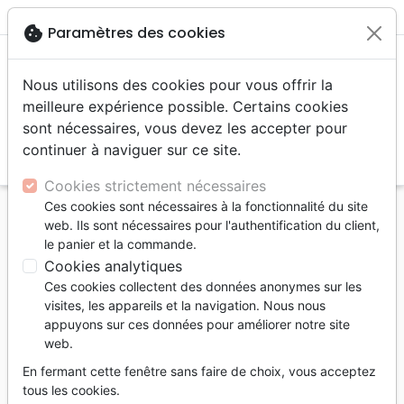
menu
shopping_cart
account_circle
cookie
Paramètres des cookies
Nous utilisons des cookies pour vous offrir la
meilleure expérience possible. Certains cookies
sont nécessaires, vous devez les accepter pour
continuer à naviguer sur ce site.
search
Reche
Cookies strictement nécessaires
Ces cookies sont nécessaires à la fonctionnalité du site
Accueil
Auteurs
Newbell Trillia
web. Ils sont nécessaires pour l'authentification du client,
le panier et la commande.
Trillia Newbell
Cookies analytiques
Liste des produits par auteur
Ces cookies collectent des données anonymes sur les
visites, les appareils et la navigation. Nous nous
tune
Filtrer
appuyons sur ces données pour améliorer notre site
web.
6 - 9 ans
Jeunesse
6 à 9 ans
En fermant cette fenêtre sans faire de choix, vous acceptez
tous les cookies.