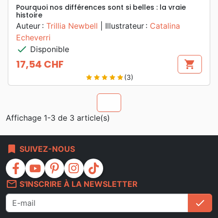
Pourquoi nos différences sont si belles : la vraie
histoire
Auteur :
Trillia Newbell
| Illustrateur :
Catalina
Echeverri
check
Disponible
17,54 CHF
shopping_cart
Prix
(3)
star
star
star
star
star
chevron_u
Affichage 1-3 de 3 article(s)
bookmark
SUIVEZ-NOUS
facebook
youtube
pinterest
instagram
tiktok
mail_outline
S'INSCRIRE À LA NEWSLETTER
check
S'i