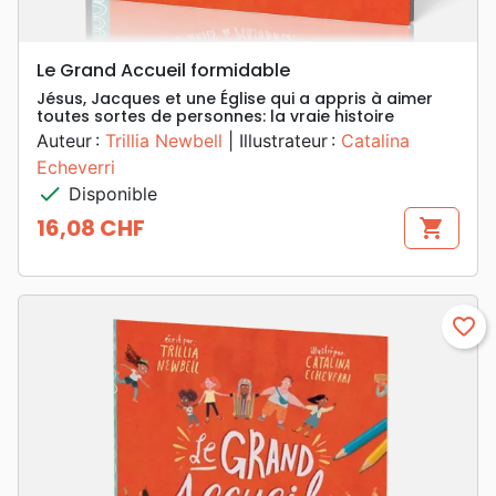
Le Grand Accueil formidable
Jésus, Jacques et une Église qui a appris à aimer
toutes sortes de personnes: la vraie histoire
Auteur :
Trillia Newbell
| Illustrateur :
Catalina
Echeverri
check
Disponible
16,08 CHF
shopping_cart
Prix
favorite_border