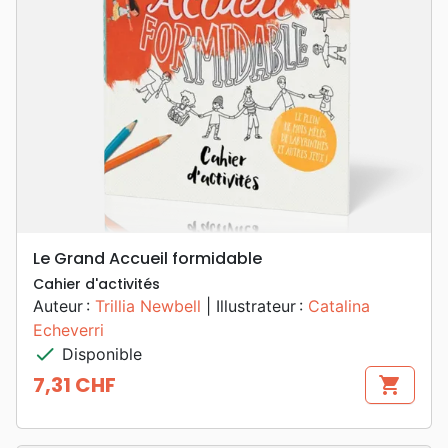
Le Grand Accueil formidable
Cahier d'activités
Auteur :
Trillia Newbell
| Illustrateur :
Catalina
Echeverri
check
Disponible
7,31 CHF
shopping_cart
Prix