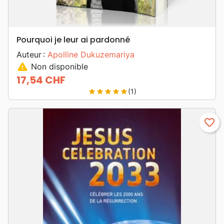
Pourquoi je leur ai pardonné
Auteur :
Apolline Dukuzemariya
warning
Non disponible
17,54 CHF
Prix
(1)
star
star
star
star
star
favorite_border