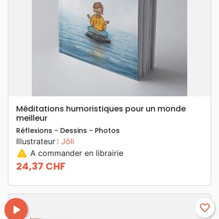
Méditations humoristiques pour un monde
meilleur
Réflexions - Dessins - Photos
Illustrateur :
Jôli
warning
A commander en librairie
24,37 CHF
Prix
play_arrow
favorite_border