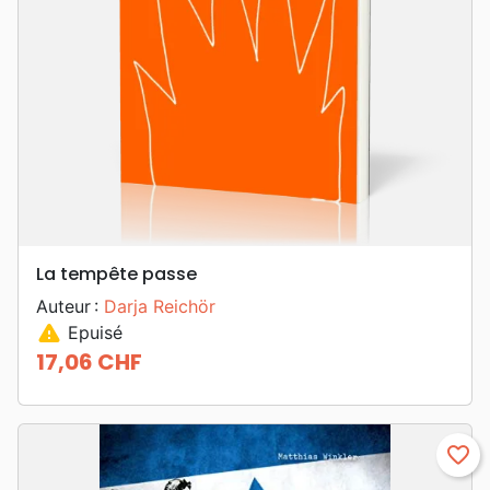
La tempête passe
Auteur :
Darja Reichör
warning
Epuisé
17,06 CHF
Prix
favorite_border