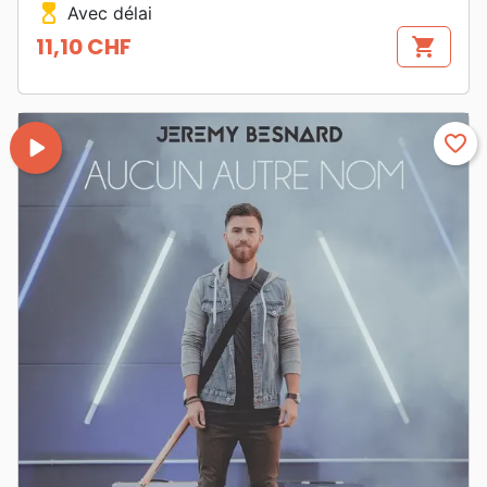
hourglass_top
Avec délai
11,10 CHF
shopping_cart
Prix
play_arrow
favorite_border