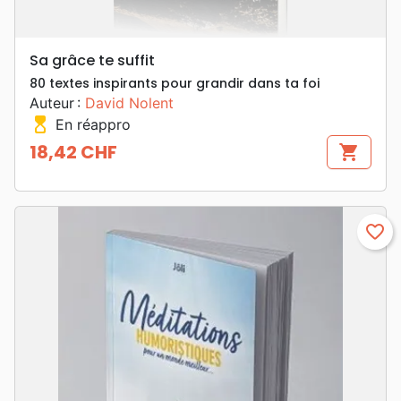
Sa grâce te suffit
80 textes inspirants pour grandir dans ta foi
Auteur :
David Nolent
hourglass_top
En réappro
18,42 CHF
shopping_cart
Prix
favorite_border