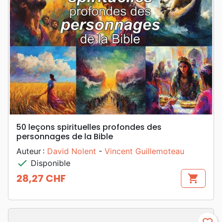
50 leçons spirituelles profondes des
personnages de la Bible
Auteur :
David Nolent
-
Vincent Guillemoteau
check
Disponible
28,27 CHF
shopping_cart
Prix