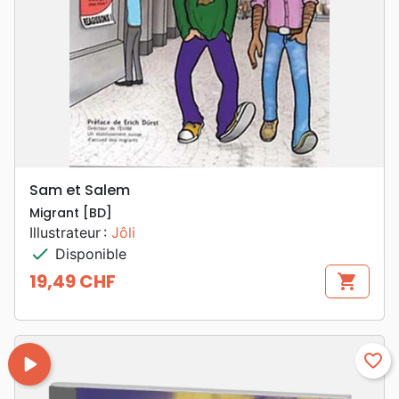
Sam et Salem
Migrant [BD]
Illustrateur :
Jôli
check
Disponible
19,49 CHF
shopping_cart
Prix
play_arrow
favorite_border