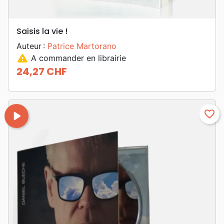
Saisis la vie !
Auteur :
Patrice Martorano
warning
A commander en librairie
24,27 CHF
Prix
play_arrow
favorite_border