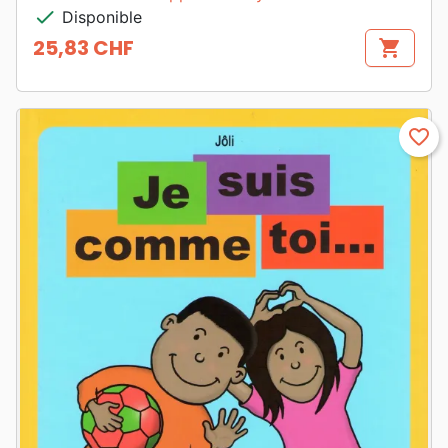
check
Disponible
25,83 CHF
shopping_cart
Prix
favorite_border