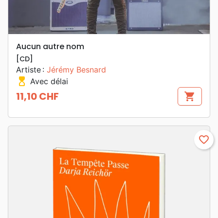
Aucun autre nom
[CD]
Artiste :
Jérémy Besnard
hourglass_top
Avec délai
11,10 CHF
shopping_cart
Prix
favorite_border