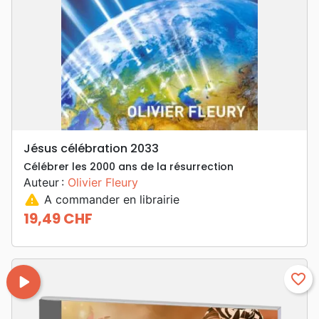
Jésus célébration 2033
Célébrer les 2000 ans de la résurrection
Auteur :
Olivier Fleury
warning
A commander en librairie
19,49 CHF
Prix
play_arrow
favorite_border