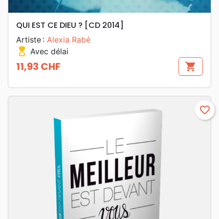
QUI EST CE DIEU ? [CD 2014]
Artiste :
Alexia Rabé
hourglass_top
Avec délai
11,93 CHF
shopping_cart
Prix
favorite_border