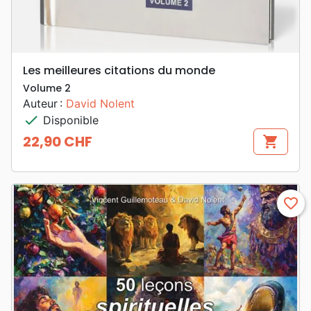
Les meilleures citations du monde
Volume 2
Auteur :
David Nolent
check
Disponible
22,90 CHF
shopping_cart
Prix
favorite_border