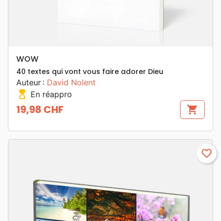
WOW
40 textes qui vont vous faire adorer Dieu
Auteur :
David Nolent
hourglass_top
En réappro
19,98 CHF
shopping_cart
Prix
favorite_border