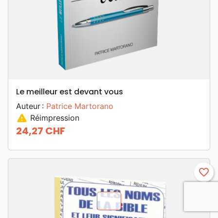
Le meilleur est devant vous
Auteur :
Patrice Martorano
warning
Réimpression
24,27 CHF
Prix
favorite_border
chevron_u