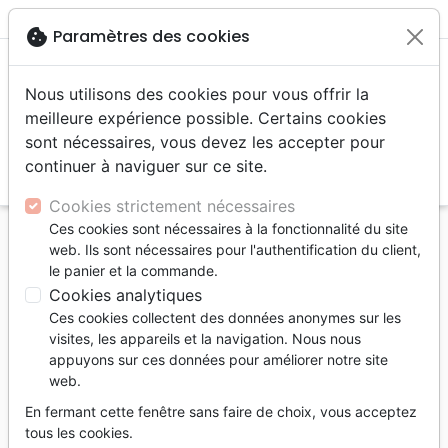
menu
shopping_cart
account_circle
cookie
Paramètres des cookies
Nous utilisons des cookies pour vous offrir la
meilleure expérience possible. Certains cookies
sont nécessaires, vous devez les accepter pour
continuer à naviguer sur ce site.
search
Reche
Cookies strictement nécessaires
Ces cookies sont nécessaires à la fonctionnalité du site
Accueil
Editeurs
Auto-édition
web. Ils sont nécessaires pour l'authentification du client,
le panier et la commande.
Auto-édition
Cookies analytiques
Liste des produits de l'éditeur
Ces cookies collectent des données anonymes sur les
visites, les appareils et la navigation. Nous nous
tune
Filtrer
appuyons sur ces données pour améliorer notre site
web.
Louange,
Témoignages,
Témoignages
En fermant cette fenêtre sans faire de choix, vous acceptez
Adoration
biographies
tous les cookies.