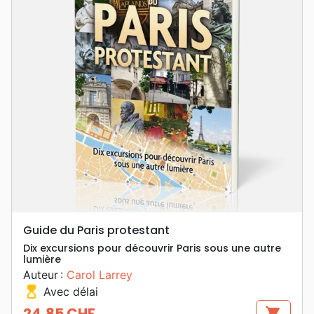
Guide du Paris protestant
Dix excursions pour découvrir Paris sous une autre
lumière
Auteur :
Carol Larrey
hourglass_top
Avec délai
24,85 CHF
shopping_cart