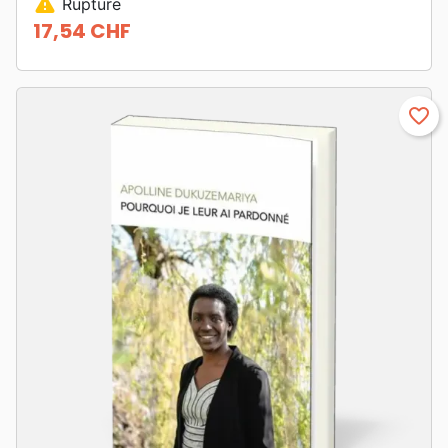
warning
Rupture
17,54 CHF
Prix
favorite_border