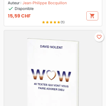
Auteur :
Jean-Philippe Bocquillon
check
Disponible
15,59 CHF
shopping_cart
Prix
(1)
star
star
star
star
star
favorite_border