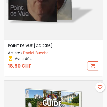
POINT DE VUE [CD 2016]
Artiste :
Daniel Bueche
hourglass_top
Avec délai
18,50 CHF
shopping_cart
Prix
favorite_border