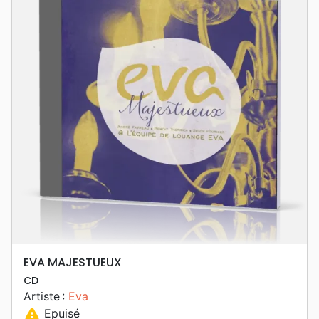
EVA MAJESTUEUX
CD
Artiste :
Eva
warning
Epuisé