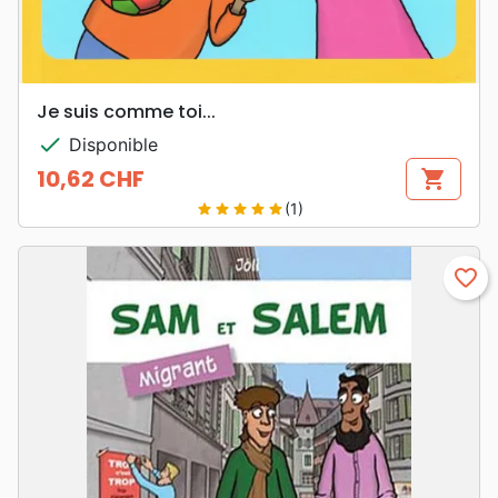
Je suis comme toi...
check
Disponible
10,62 CHF
shopping_cart
Prix
(1)
star
star
star
star
star
favorite_border