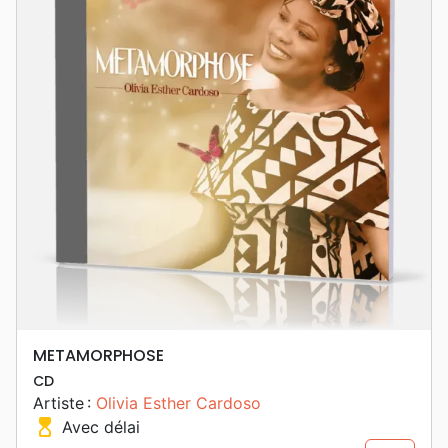
METAMORPHOSE
CD
Artiste :
Olivia Esther Cardoso
hourglass_top
Avec délai