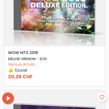
WOW HITS 2019
DELUXE VERSION - 2CD
Various Artists
warning
Epuisé
20,26 CHF
Prix
play_arrow
favorite_border