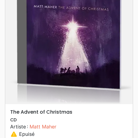
The Advent of Christmas
CD
Artiste :
Matt Maher
warning
Epuisé