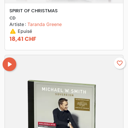
SPIRIT OF CHRISTMAS
CD
Artiste :
Taranda Greene
warning
Epuisé
18,41 CHF
Prix
play_arrow
favorite_border