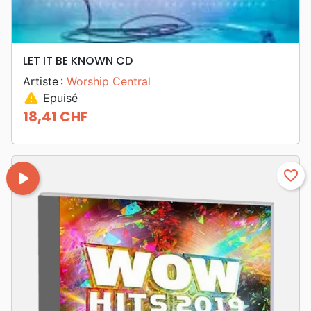
LET IT BE KNOWN CD
Artiste :
Worship Central
warning
Epuisé
18,41 CHF
Prix
play_arrow
favorite_border