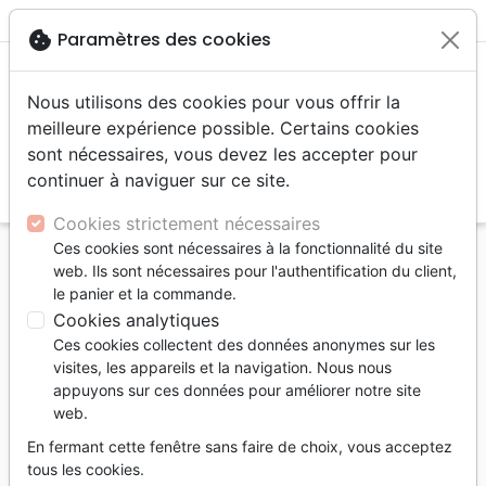
menu
shopping_cart
account_circle
cookie
Paramètres des cookies
Nous utilisons des cookies pour vous offrir la
meilleure expérience possible. Certains cookies
sont nécessaires, vous devez les accepter pour
continuer à naviguer sur ce site.
search
Reche
Cookies strictement nécessaires
Ces cookies sont nécessaires à la fonctionnalité du site
Accueil
Editeurs
Provident Distribution
web. Ils sont nécessaires pour l'authentification du client,
le panier et la commande.
Provident Distribution
Cookies analytiques
Liste des produits de l'éditeur
Ces cookies collectent des données anonymes sur les
visites, les appareils et la navigation. Nous nous
tune
Filtrer
appuyons sur ces données pour améliorer notre site
web.
Louange,
Pop,
Noël, Musique
En fermant cette fenêtre sans faire de choix, vous acceptez
Adoration
Rock
de fête
tous les cookies.