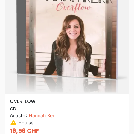
OVERFLOW
CD
Artiste :
Hannah Kerr
warning
Epuisé
16,56 CHF
Prix