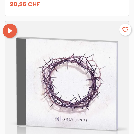
20,26 CHF
Prix
play_arrow
favorite_border