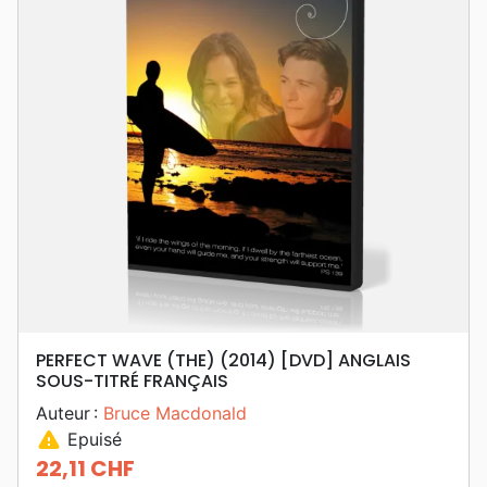
PERFECT WAVE (THE) (2014) [DVD] ANGLAIS
SOUS-TITRÉ FRANÇAIS
Auteur :
Bruce Macdonald
warning
Epuisé
22,11 CHF
Prix