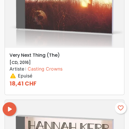
Very Next Thing (The)
[CD, 2016]
Artiste :
Casting Crowns
warning
Epuisé
18,41 CHF
Prix
play_arrow
favorite_border