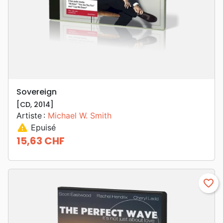
Sovereign
[CD, 2014]
Artiste :
Michael W. Smith
warning
Epuisé
15,63 CHF
Prix
favorite_border