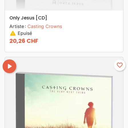
Only Jesus [CD]
Artiste :
Casting Crowns
warning
Epuisé
20,26 CHF
Prix
play_arrow
favorite_border