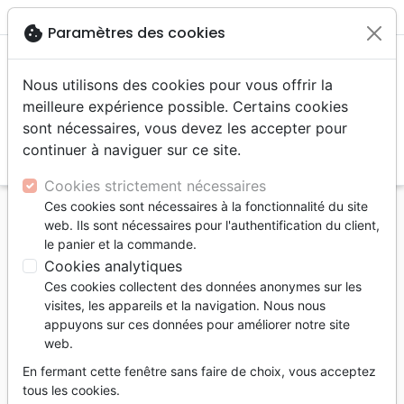
menu
shopping_cart
account_circle
cookie
Paramètres des cookies
Nous utilisons des cookies pour vous offrir la
meilleure expérience possible. Certains cookies
sont nécessaires, vous devez les accepter pour
continuer à naviguer sur ce site.
search
Reche
Cookies strictement nécessaires
Ces cookies sont nécessaires à la fonctionnalité du site
Accueil
Editeurs
EDC
web. Ils sont nécessaires pour l'authentification du client,
le panier et la commande.
EDC
Cookies analytiques
Liste des produits de l'éditeur
Ces cookies collectent des données anonymes sur les
visites, les appareils et la navigation. Nous nous
tune
Filtrer
appuyons sur ces données pour améliorer notre site
web.
Recueils de
Recueils de
Adultes
En fermant cette fenêtre sans faire de choix, vous acceptez
chants
chants
tous les cookies.