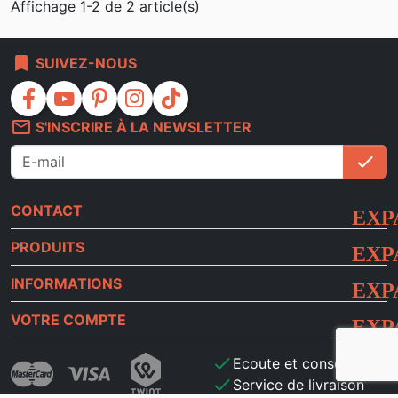
Affichage 1-2 de 2 article(s)
bookmark
SUIVEZ-NOUS
facebook
youtube
pinterest
instagram
tiktok
mail_outline
S'INSCRIRE À LA NEWSLETTER
check
S'i
CONTACT
PRODUITS
INFORMATIONS
VOTRE COMPTE
check
Ecoute et conseils
check
Service de livraison