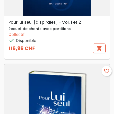
Pour lui seul [à spirales] - Vol. 1 et 2
Recueil de chants avec partitions
Collectif
check
Disponible
116,96 CHF
shopping_cart
Prix
favorite_border