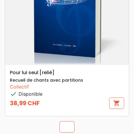
Pour lui seul [relié]
Recueil de chants avec partitions
Collectif
check
Disponible
38,99 CHF
shopping_cart
Prix
chevron_u