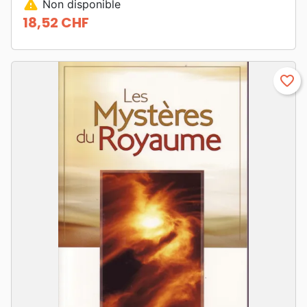
warning
Non disponible
18,52 CHF
Prix
favorite_border