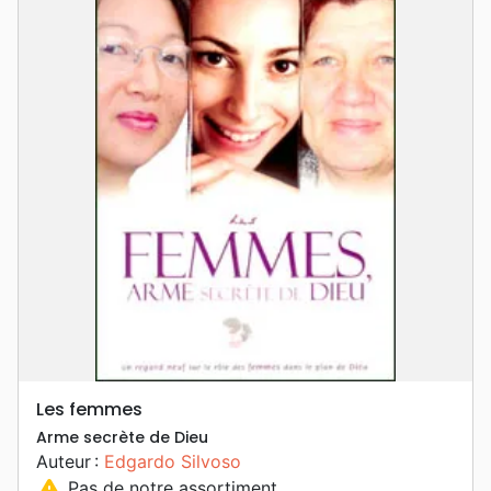
Les femmes
Arme secrète de Dieu
Auteur :
Edgardo Silvoso
warning
Pas de notre assortiment