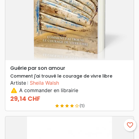
Guérie par son amour
Comment j'ai trouvé le courage de vivre libre
Artiste :
Sheila Walsh
warning
A commander en librairie
29,14 CHF
Prix
(1)
star
star
star
star
star_border
favorite_border