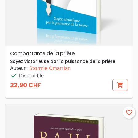
Combattante de la prière
Soyez victorieuse par la puissance de la prière
Auteur :
Stormie Omartian
check
Disponible
22,90 CHF
shopping_cart
Prix
favorite_border