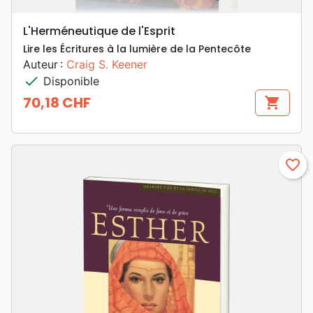
L'Herméneutique de l'Esprit
Lire les Écritures à la lumière de la Pentecôte
Auteur :
Craig S. Keener
check
Disponible
70,18 CHF
shopping_cart
Prix
favorite_border