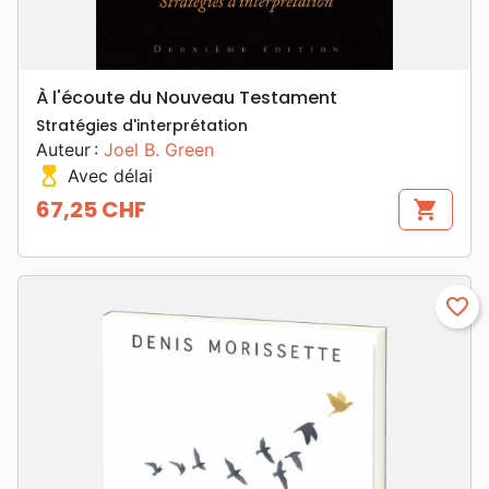
À l'écoute du Nouveau Testament
Stratégies d'interprétation
Auteur :
Joel B. Green
hourglass_top
Avec délai
67,25 CHF
shopping_cart
Prix
favorite_border