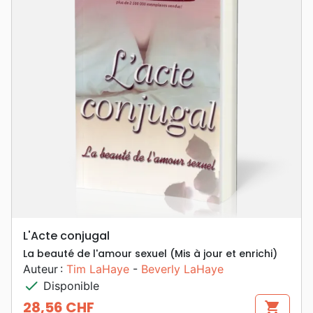
L'Acte conjugal
La beauté de l'amour sexuel (Mis à jour et enrichi)
Auteur :
Tim LaHaye
-
Beverly LaHaye
check
Disponible
28,56 CHF
shopping_cart