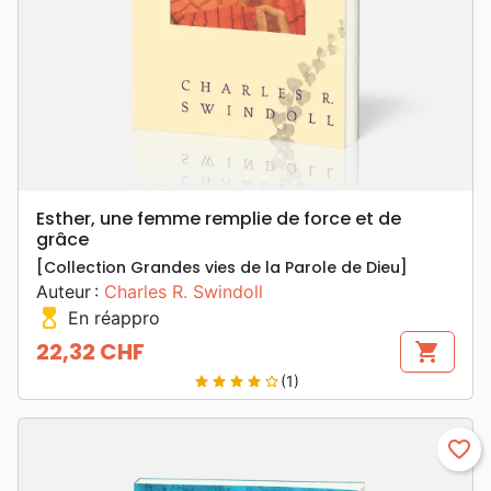
Esther, une femme remplie de force et de
grâce
[Collection Grandes vies de la Parole de Dieu]
Auteur :
Charles R. Swindoll
hourglass_top
En réappro
22,32 CHF
shopping_cart
Prix
(1)
star
star
star
star
star_border
favorite_border