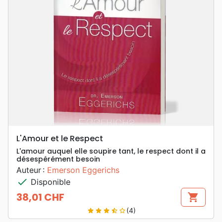
L'Amour et le Respect
L'amour auquel elle soupire tant, le respect dont il a
désespérément besoin
Auteur :
Emerson Eggerichs
check
Disponible
38,01 CHF
shopping_cart
Prix
(4)
star
star
star
star_half
star_border