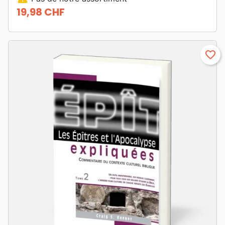
19,98 CHF
Prix
favorite_border