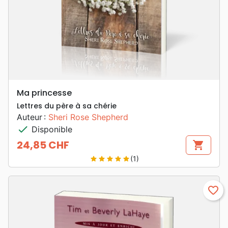
Ma princesse
Lettres du père à sa chérie
Auteur :
Sheri Rose Shepherd
check
Disponible
24,85 CHF
shopping_cart
Prix
(1)
star
star
star
star
star
favorite_border