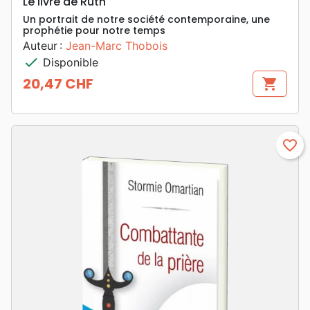
Le livre de Ruth
Un portrait de notre société contemporaine, une
prophétie pour notre temps
Auteur :
Jean-Marc Thobois
check
Disponible
20,47 CHF
shopping_cart
Prix
favorite_border