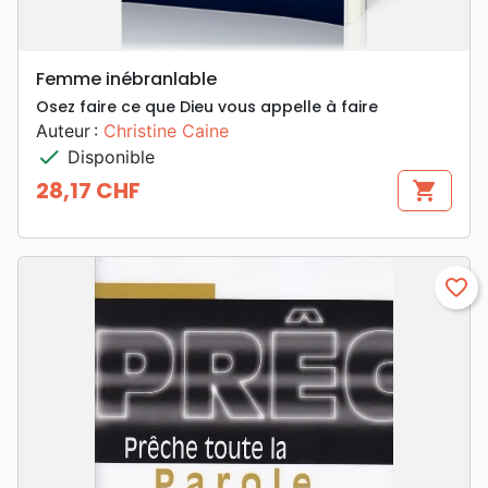
Femme inébranlable
Osez faire ce que Dieu vous appelle à faire
Auteur :
Christine Caine
check
Disponible
28,17 CHF
shopping_cart
Prix
favorite_border