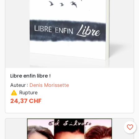
Libre enfin libre !
Auteur :
Denis Morissette
warning
Rupture
24,37 CHF
Prix
favorite_border