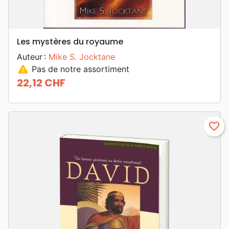
Les mystères du royaume
Auteur :
Mike S. Jocktane
warning
Pas de notre assortiment
22,12 CHF
Prix
favorite_border