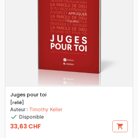
Juges pour toi
[relié]
Auteur :
Timothy Keller
check
Disponible
33,63 CHF
shopping_cart
Prix