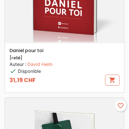
Daniel pour toi
[relié]
Auteur :
David Helm
check
Disponible
31,19 CHF
shopping_cart
Prix
favorite_border