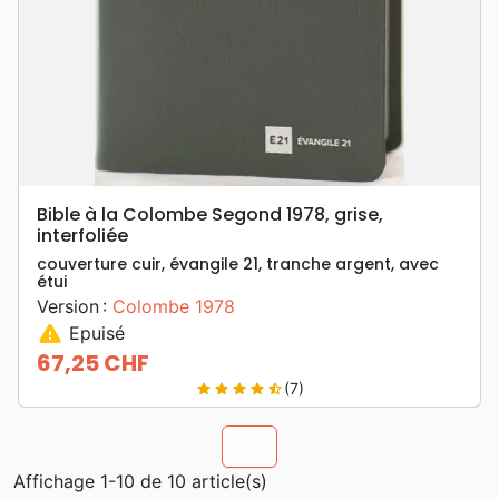
Bible à la Colombe Segond 1978, grise,
interfoliée
couverture cuir, évangile 21, tranche argent, avec
étui
Version :
Colombe 1978
warning
Epuisé
67,25 CHF
Prix
(7)
star
star
star
star
star_half
chevron_u
Affichage 1-10 de 10 article(s)