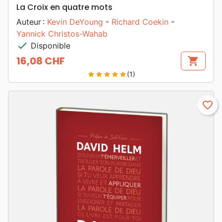
La Croix en quatre mots
Auteur :
Kevin DeYoung
-
Richard Coekin
-
Yannick Christos-Wahab
check
Disponible
16,08 CHF
shopping_cart
Prix
(1)
star
star
star
star
star
favorite_border