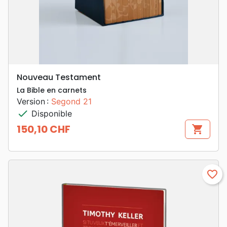
Nouveau Testament
La Bible en carnets
Version :
Segond 21
check
Disponible
150,10 CHF
shopping_cart
Prix
favorite_border