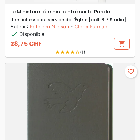
Le Ministère féminin centré sur la Parole
Une richesse au service de l'Église [coll. BLF Studia]
Auteur :
Kathleen Nielson
-
Gloria Furman
check
Disponible
28,75 CHF
shopping_cart
Prix
(1)
star
star
star
star
star_border
favorite_border