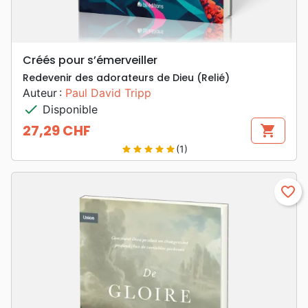
Créés pour s’émerveiller
Redevenir des adorateurs de Dieu (Relié)
Auteur :
Paul David Tripp
check
Disponible
27,29 CHF
shopping_cart
Prix
(1)
star
star
star
star
star
favorite_border