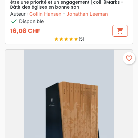
être une priorité et un engagement [coll. 9Marks -
Bâtir des églises en bonne san
Auteur :
Collin Hansen
-
Jonathan Leeman
check
Disponible
16,08 CHF
shopping_cart
Prix
(5)
star
star
star
star
star
favorite_border