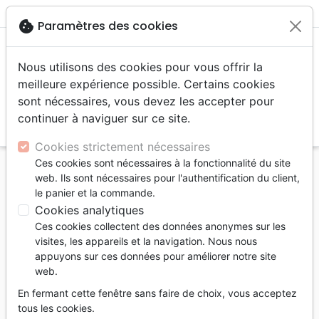
menu
shopping_cart
account_circle
cookie
Paramètres des cookies
Nous utilisons des cookies pour vous offrir la
meilleure expérience possible. Certains cookies
sont nécessaires, vous devez les accepter pour
continuer à naviguer sur ce site.
search
Reche
Cookies strictement nécessaires
Ces cookies sont nécessaires à la fonctionnalité du site
Accueil
Editeurs
Évangile21
web. Ils sont nécessaires pour l'authentification du client,
le panier et la commande.
Évangile21
Cookies analytiques
Liste des produits de l'éditeur
Ces cookies collectent des données anonymes sur les
visites, les appareils et la navigation. Nous nous
tune
Filtrer
appuyons sur ces données pour améliorer notre site
web.
Croissance
Bibles
Segond
En fermant cette fenêtre sans faire de choix, vous acceptez
spirituelle
standard
21
tous les cookies.