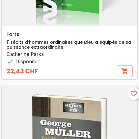
Forts
11 récits d’hommes ordinaires que Dieu a équipés de sa
puissance extraordinaire
Catherine Parks
check
Disponible
22,42 CHF
shopping_cart
Prix
favorite_border