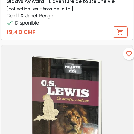
Gladys Aylward - L'aventure de toute une vie
[collection Les Héros de la foi]
Geoff & Janet Benge
check
Disponible
19,40 CHF
shopping_cart
Prix
favorite_border