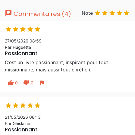
chat





Commentaires (4)
Note





27/05/2026 08:59
Par Huguette
Passionnant
C’est un livre passionnant, inspirant pour tout
missionnaire, mais aussi tout chrétien.
thumb_up
thumb_down
flag
0
0





21/05/2026 08:13
Par Ghislaine
Passionnant