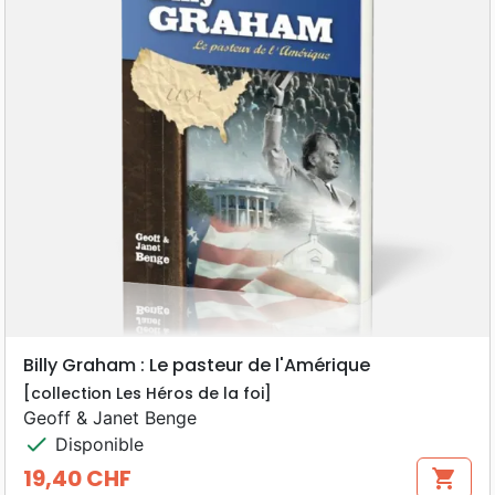
Billy Graham : Le pasteur de l'Amérique
[collection Les Héros de la foi]
Geoff & Janet Benge
check
Disponible
19,40 CHF
shopping_cart
Prix