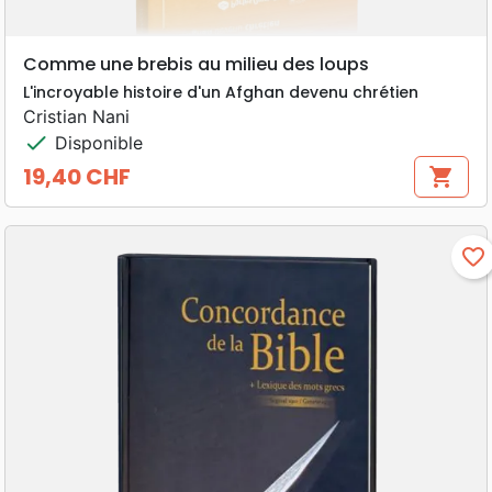
Comme une brebis au milieu des loups
L'incroyable histoire d'un Afghan devenu chrétien
Cristian Nani
check
Disponible
19,40 CHF
shopping_cart
Prix
favorite_border