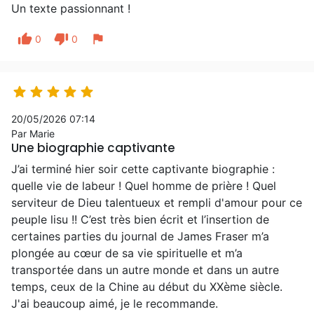
Un texte passionnant !
thumb_up
thumb_down
flag
0
0





20/05/2026 07:14
Par Marie
Une biographie captivante
J’ai terminé hier soir cette captivante biographie :
quelle vie de labeur ! Quel homme de prière ! Quel
serviteur de Dieu talentueux et rempli d'amour pour ce
peuple lisu !! C’est très bien écrit et l’insertion de
certaines parties du journal de James Fraser m’a
plongée au cœur de sa vie spirituelle et m’a
transportée dans un autre monde et dans un autre
temps, ceux de la Chine au début du XXème siècle.
J'ai beaucoup aimé, je le recommande.