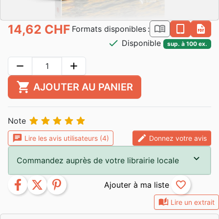
14,62 CHF
book_open
epub
pdf
Formats disponibles :
check
Disponible
sup. à 100 ex.
remove
add
shopping_cart
AJOUTER AU PANIER





Note
chat
edit
Lire les avis utilisateurs (4)
Donnez votre avis
Commandez auprès de votre librairie locale
facebook
twitter
pinterest
favorite_border
auto_stories
Lire un extrait