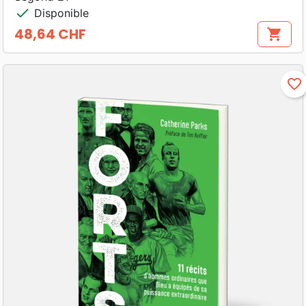
check
Disponible
48,64 CHF
shopping_cart
Prix
favorite_border