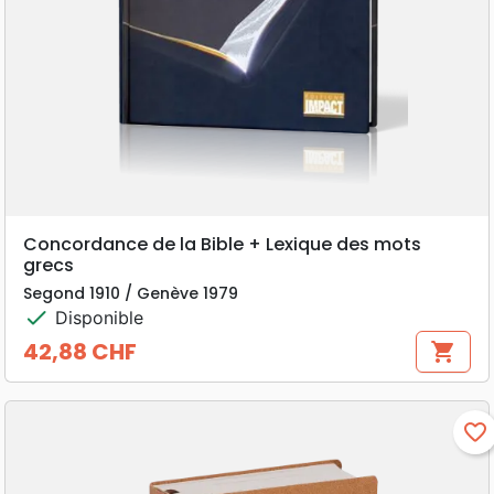
Concordance de la Bible + Lexique des mots
grecs
Segond 1910 / Genève 1979
check
Disponible
42,88 CHF
shopping_cart
Prix
favorite_border