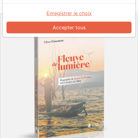
Référence
MB3661
EAN
9782826036616
La Maison de la Bible
Editeur
Enregistrer le choix
Accepter tous