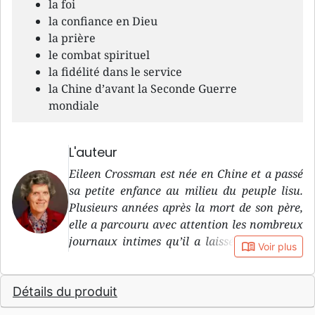
la foi
la confiance en Dieu
la prière
le combat spirituel
la fidélité dans le service
la Chine d’avant la Seconde Guerre
mondiale
L'auteur
Eileen Crossman est née en Chine et a passé
sa petite enfance au milieu du peuple lisu.
Plusieurs années après la mort de son père,
elle a parcouru avec attention les nombreux
journaux intimes qu’il a laissés et qui sont
book_open
Voir plus
devenus la base du présent ouvrage.
Détails du produit