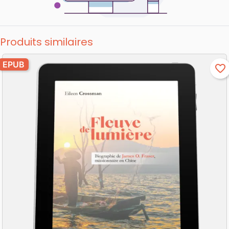
Produits similaires
EPUB
favorite_border