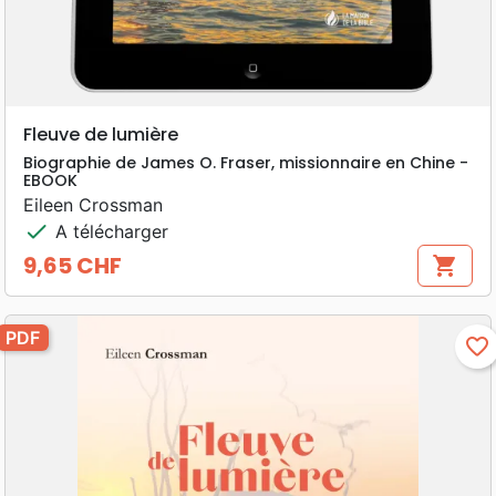
Fleuve de lumière
Biographie de James O. Fraser, missionnaire en Chine -
EBOOK
Eileen Crossman
check
A télécharger
9,65 CHF
shopping_cart
Prix
PDF
favorite_border