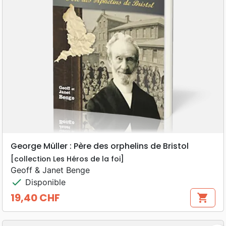
George Müller : Père des orphelins de Bristol
[collection Les Héros de la foi]
Geoff & Janet Benge
check
Disponible
19,40 CHF
shopping_cart
Prix