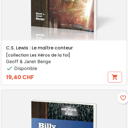
C.S. Lewis : Le maître conteur
[collection Les Héros de la foi]
Geoff & Janet Benge
check
Disponible
19,40 CHF
shopping_cart
Prix
favorite_border