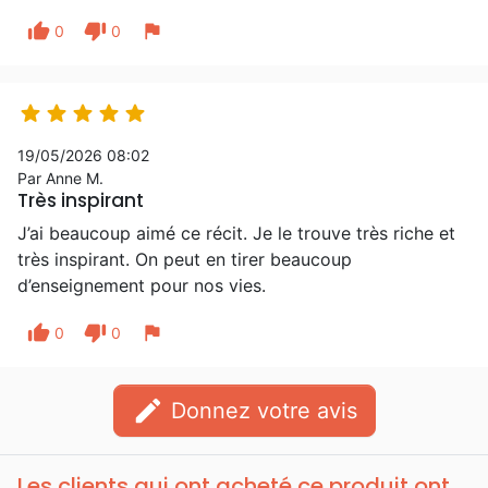
thumb_up
thumb_down
flag
0
0





19/05/2026 08:02
Par Anne M.
Très inspirant
J’ai beaucoup aimé ce récit. Je le trouve très riche et
très inspirant. On peut en tirer beaucoup
d’enseignement pour nos vies.
thumb_up
thumb_down
flag
0
0
edit
Donnez votre avis
Les clients qui ont acheté ce produit ont