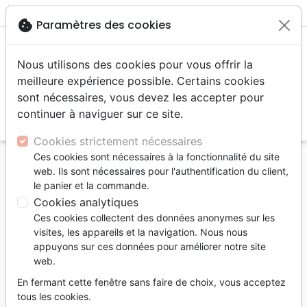
menu
shopping_cart
account_circle
cookie
Paramètres des cookies
Nous utilisons des cookies pour vous offrir la
meilleure expérience possible. Certains cookies
sont nécessaires, vous devez les accepter pour
continuer à naviguer sur ce site.
search
Reche
Cookies strictement nécessaires
Ces cookies sont nécessaires à la fonctionnalité du site
Accueil
Livres
Témoignages, biographies
web. Ils sont nécessaires pour l'authentification du client,
Fleuve de lumière - Biographie de James O. Fraser,
le panier et la commande.
missionnaire en Chine
Cookies analytiques
Ces cookies collectent des données anonymes sur les
Fleuve de lumière
visites, les appareils et la navigation. Nous nous
Biographie de James O. Fraser,
appuyons sur ces données pour améliorer notre site
web.
missionnaire en Chine
En fermant cette fenêtre sans faire de choix, vous acceptez
Auteur :
Eileen Crossman
tous les cookies.