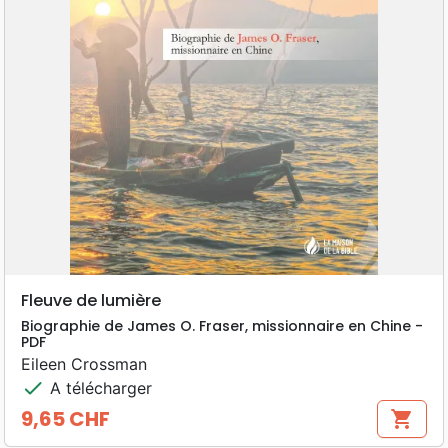
Fleuve de lumière
Biographie de James O. Fraser, missionnaire en Chine -
PDF
Eileen Crossman
check
A télécharger
9,65 CHF
shopping_cart
Prix