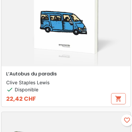
L’Autobus du paradis
Clive Staples Lewis
check
Disponible
22,42 CHF
shopping_cart
Prix
favorite_border