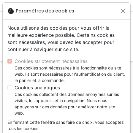
menu
shopping_cart
account_circle
cookie
Paramètres des cookies
Nous utilisons des cookies pour vous offrir la
meilleure expérience possible. Certains cookies
sont nécessaires, vous devez les accepter pour
continuer à naviguer sur ce site.
search
Reche
Cookies strictement nécessaires
Ces cookies sont nécessaires à la fonctionnalité du site
Accueil
Livres
Enfants
4 à 6 ans
Histoires
web. Ils sont nécessaires pour l'authentification du client,
Loulou - Le lion qui aime la purée de poires
le panier et la commande.
Cookies analytiques
Loulou
Ces cookies collectent des données anonymes sur les
Le lion qui aime la purée de poires
visites, les appareils et la navigation. Nous nous
appuyons sur ces données pour améliorer notre site
Auteur :
Marianne Hefhaf
| Illustrateur :
Jenay
web.
Loetscher
En fermant cette fenêtre sans faire de choix, vous acceptez
Référence
LLBCH6509
EAN
9782940565092
tous les cookies.
Ligue pour la Lecture de la Bible Suisse
Editeur