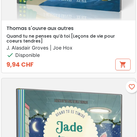
Thomas s'ouvre aux autres
Quand tu ne penses qu’à toi [Leçons de vie pour
coeurs tendres]
J. Alasdair Groves | Joe Hox
check
Disponible
9,94 CHF
shopping_cart
Prix
favorite_border