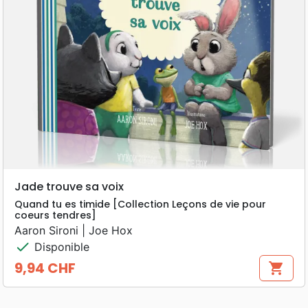
Jade trouve sa voix
Quand tu es timide [Collection Leçons de vie pour
coeurs tendres]
Aaron Sironi | Joe Hox
check
Disponible
9,94 CHF
shopping_cart
Prix