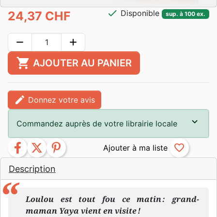
check
Disponible
24,37 CHF
sup. à 100 ex.
remove
add
shopping_cart
AJOUTER AU PANIER
edit
Donnez votre avis
Commandez auprès de votre librairie locale
facebook
twitter
pinterest
favorite_border
Description
Loulou est tout fou ce matin : grand-
maman Yaya vient en visite !