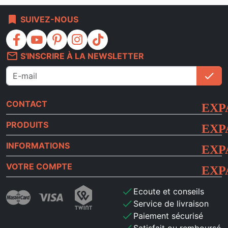
bookmark
SUIVEZ-NOUS
facebook
youtube
pinterest
instagram
tiktok
mail_outline
S'INSCRIRE À LA NEWSLETTER
check
S'i
CONTACT
PRODUITS
INFORMATIONS
VOTRE COMPTE
check
Ecoute et conseils
check
Service de livraison
check
Paiement sécurisé