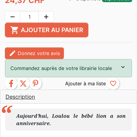
24,37 CHF
remove
add
shopping_cart
AJOUTER AU PANIER
edit
Donnez votre avis
Commandez auprès de votre librairie locale
facebook
twitter
pinterest
favorite_border
Description
Aujourd’hui, Loulou le bébé lion a son
anniversaire.