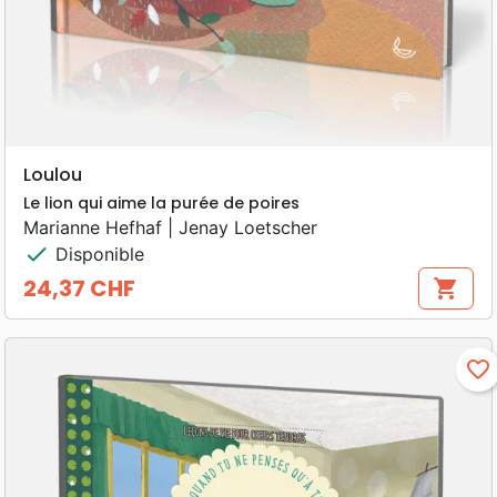
Loulou
Le lion qui aime la purée de poires
Marianne Hefhaf | Jenay Loetscher
check
Disponible
24,37 CHF
shopping_cart
Prix
favorite_border