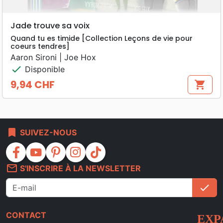
Jade trouve sa voix
Quand tu es timide [Collection Leçons de vie pour
coeurs tendres]
Aaron Sironi | Joe Hox
check
Disponible
9,94 CHF
shopping_cart
Prix
bookmark
SUIVEZ-NOUS
facebook
youtube
pinterest
instagram
tiktok
mail_outline
S'INSCRIRE À LA NEWSLETTER
check
S'i
CONTACT