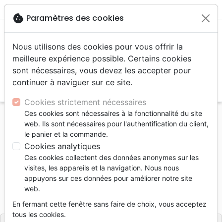
menu
shopping_cart
account_circle
cookie
Paramètres des cookies
Nous utilisons des cookies pour vous offrir la
meilleure expérience possible. Certains cookies
sont nécessaires, vous devez les accepter pour
continuer à naviguer sur ce site.
search
Reche
Cookies strictement nécessaires
Ces cookies sont nécessaires à la fonctionnalité du site
Accueil
Livres
Enfants
4 à 6 ans
web. Ils sont nécessaires pour l'authentification du client,
Loulou et le cadeau d’anniversaire
le panier et la commande.
Cookies analytiques
Loulou et le cadeau d’anniversaire
Ces cookies collectent des données anonymes sur les
Auteur :
Marianne Hefhaf
| Illustrateur :
Jenay
visites, les appareils et la navigation. Nous nous
Loetscher
appuyons sur ces données pour améliorer notre site
web.
Référence
LLBCH6555
EAN
9782940565559
Ligue pour la Lecture de la Bible Suisse
Editeur
En fermant cette fenêtre sans faire de choix, vous acceptez
tous les cookies.