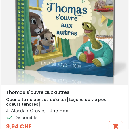
Thomas s'ouvre aux autres
Quand tu ne penses qu’à toi [Leçons de vie pour
coeurs tendres]
J. Alasdair Groves | Joe Hox
check
Disponible
9,94 CHF
shopping_cart