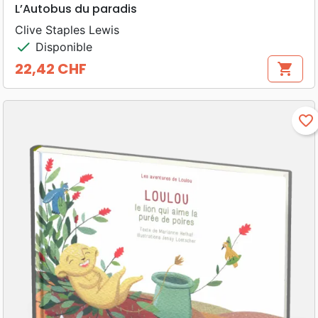
L’Autobus du paradis
Clive Staples Lewis
check
Disponible
22,42 CHF
shopping_cart
Prix
favorite_border