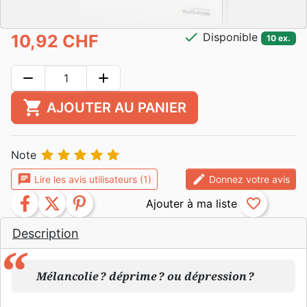
check
Disponible
10,92 CHF
10 ex.
remove
add
shopping_cart
AJOUTER AU PANIER





Note
chat
edit
Lire les avis utilisateurs (1)
Donnez votre avis
facebook
twitter
pinterest
favorite_border
Description
Mélancolie ? déprime ? ou dépression ?