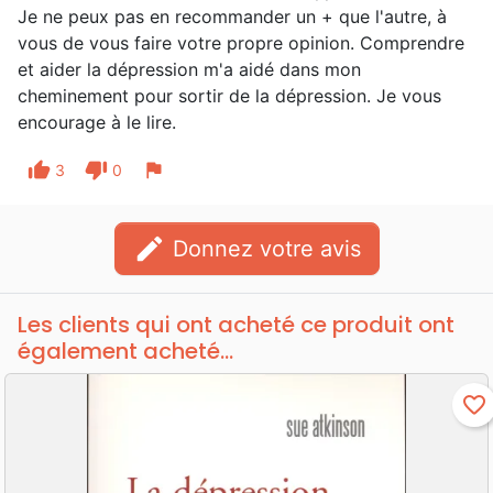
Je ne peux pas en recommander un + que l'autre, à
vous de vous faire votre propre opinion. Comprendre
et aider la dépression m'a aidé dans mon
cheminement pour sortir de la dépression. Je vous
encourage à le lire.
thumb_up
thumb_down
flag
3
0
edit
Donnez votre avis
Les clients qui ont acheté ce produit ont
également acheté...
favorite_border