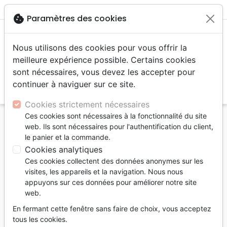
menu
shopping_cart
account_circle
cookie
Paramètres des cookies
Nous utilisons des cookies pour vous offrir la
meilleure expérience possible. Certains cookies
sont nécessaires, vous devez les accepter pour
continuer à naviguer sur ce site.
search
Reche
Cookies strictement nécessaires
Ces cookies sont nécessaires à la fonctionnalité du site
Accueil
Livres
Santé
Psychologie
web. Ils sont nécessaires pour l'authentification du client,
Dépression (La) - Comprendre et aider - [collection
le panier et la commande.
essenCiel]
Cookies analytiques
Ces cookies collectent des données anonymes sur les
La dépression
visites, les appareils et la navigation. Nous nous
Comprendre et aider - [collection
appuyons sur ces données pour améliorer notre site
web.
essenCiel]
En fermant cette fenêtre sans faire de choix, vous acceptez
Auteur :
Jacques Poujol
tous les cookies.