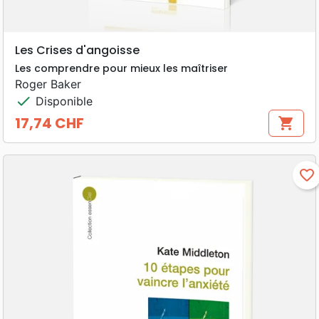
Les Crises d'angoisse
Les comprendre pour mieux les maîtriser
Roger Baker
check
Disponible
17,74 CHF
shopping_cart
Prix
favorite_border