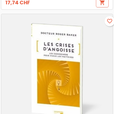
17,74 CHF
shopping_cart
Prix
favorite_border