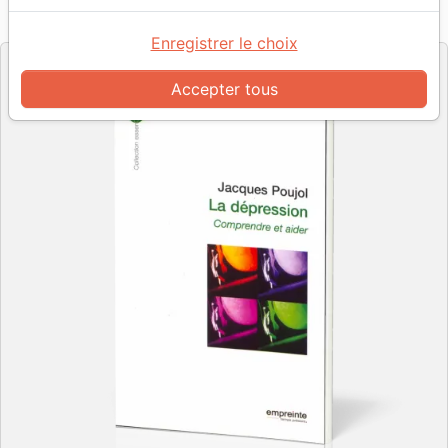
Référence
EMP1135
EAN
9782356140036
Empreinte
Editeur
Enregistrer le choix
Accepter tous