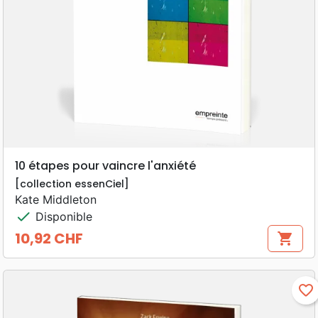
10 étapes pour vaincre l'anxiété
[collection essenCiel]
Kate Middleton
check
Disponible
10,92 CHF
shopping_cart
Prix
favorite_border