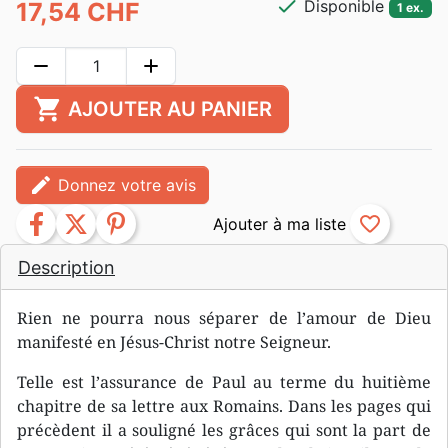
check
Disponible
17,54 CHF
1 ex.
remove
add
shopping_cart
AJOUTER AU PANIER
edit
Donnez votre avis
facebook
twitter
pinterest
favorite_border
Description
Rien ne pourra nous séparer de l’amour de Dieu
manifesté en Jésus-Christ notre Seigneur.
Telle est l’assurance de Paul au terme du huitième
chapitre de sa lettre aux Romains. Dans les pages qui
précèdent il a souligné les grâces qui sont la part de