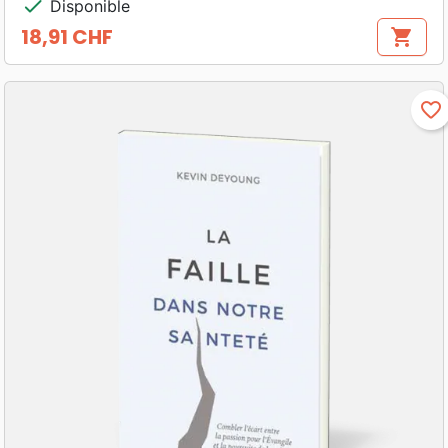
check
Disponible
18,91 CHF
shopping_cart
Prix
favorite_border