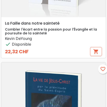
La Faille dans notre sainteté
Combler l'écart entre la passion pour l'Évangile et la
poursuite de la sainteté
Kevin DeYoung
check
Disponible
22,32 CHF
shopping_cart
Prix
favorite_border