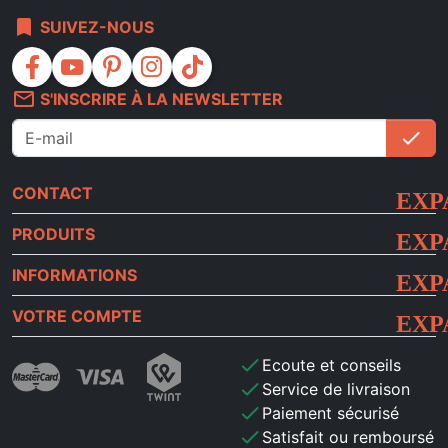
bookmark
SUIVEZ-NOUS
facebook
youtube
pinterest
instagram
tiktok
mail_outline
S'INSCRIRE À LA NEWSLETTER
check
S'i
CONTACT
PRODUITS
INFORMATIONS
VOTRE COMPTE
check
Ecoute et conseils
check
Service de livraison
check
Paiement sécurisé
check
Satisfait ou remboursé