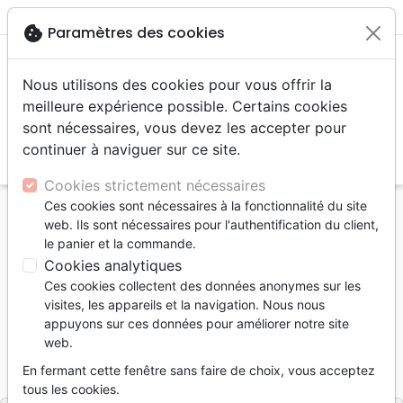
menu
shopping_cart
account_circle
cookie
Paramètres des cookies
Nous utilisons des cookies pour vous offrir la
meilleure expérience possible. Certains cookies
sont nécessaires, vous devez les accepter pour
continuer à naviguer sur ce site.
search
Reche
Cookies strictement nécessaires
Ces cookies sont nécessaires à la fonctionnalité du site
Accueil
Livres
Commentaires
Romains
web. Ils sont nécessaires pour l'authentification du client,
Romains 5-8 - Des hommes nouveaux
le panier et la commande.
Cookies analytiques
Romains 5-8
Ces cookies collectent des données anonymes sur les
Des hommes nouveaux
visites, les appareils et la navigation. Nous nous
appuyons sur ces données pour améliorer notre site
Auteur :
John R. W. Stott
web.
Référence
GV1062
EAN
9782853310628
En fermant cette fenêtre sans faire de choix, vous acceptez
Grâce et Vérité
GBU
Editeur
&
tous les cookies.