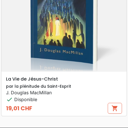
La Vie de Jésus-Christ
par la plénitude du Saint-Esprit
J. Douglas MacMillan
check
Disponible
19,01 CHF
shopping_cart
Prix