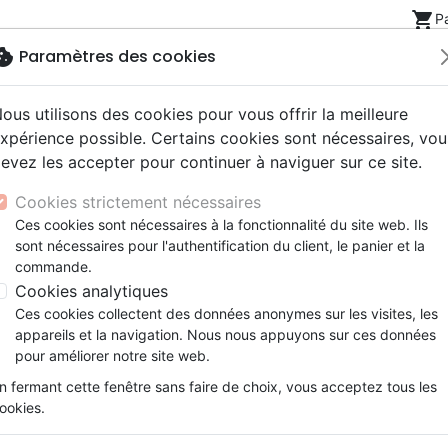
shopping_cart
P
okie
Paramètres des cookies
ous utilisons des cookies pour vous offrir la meilleure
Nouveautés
Bibles
Livres
eBooks
Jeunesse
xpérience possible. Certains cookies sont nécessaires, vou
evez les accepter pour continuer à naviguer sur ce site.
eaux Testaments
ine
lité
 ans
lations
ns animés
s
Etude biblique
Bandes dessinées
Découverte de la foi
Adolescents, jeunes
Rap, Hip-hop
Films, fiction
Jeux
Cookies strictement nécessaires
ons
cation
e
2 ans
ry, Latino, Folk
gnement, conférences
elisation
Segond 21
Famille, couple
Méditations
Bibles jeunesse
Instrumental
Documentaires, reportage
Accessoires de Bible
Ces cookies sont nécessaires à la fonctionnalité du site web. Ils
iles
e
esse
ro
iels
Segond
Souffrance, Relation d'aide
Souffrance, Relation d'aide
Louange, Adoration
Papeterie
U
sont nécessaires pour l'authentification du client, le panier et la
k
elisation
ue
esse
NEG
Santé
Psychologie
Hardrock, Métal
commande.
 des produits de l'éditeur
cations
ts
le, Couple
l, Soul
Darby
Ethique, société, politique
Apologétique
Pop, Rock
Cookies analytiques
ation
Événements actuels
Ces cookies collectent des données anonymes sur les visites, les
Commentaires
Doctrine
appareils et la navigation. Nous nous appuyons sur ces données
pour améliorer notre site web.
ar :
Par page :
n fermant cette fenêtre sans faire de choix, vous acceptez tous les
ookies.
favorite_border