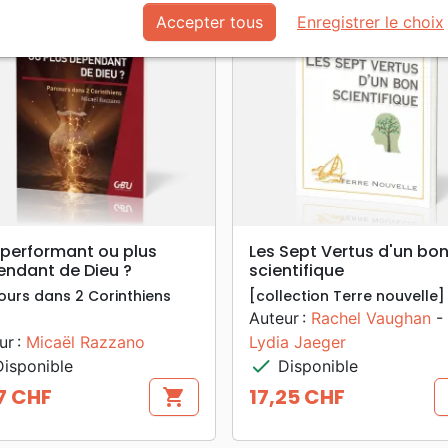
Accepter tous
Enregistrer le choix
search
search
APERÇU RAPIDE
APERÇU RAPIDE
 performant ou plus
Les Sept Vertus d'un bo
ndant de Dieu ?
scientifique
ours dans 2 Corinthiens
[collection Terre nouvelle]
Auteur :
Rachel Vaughan
-
ur :
Micaël Razzano
Lydia Jaeger
check
isponible
Disponible
7 CHF
17,25 CHF
shopping_cart
Prix