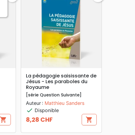
search
APERÇU RAPIDE
n
La pédagogie saisissante de
Jésus - Les paraboles du
Royaume
[série Question Suivante]
Auteur :
Matthieu Sanders
check
Disponible
8,28 CHF
shopping_cart
shopping_cart
Prix