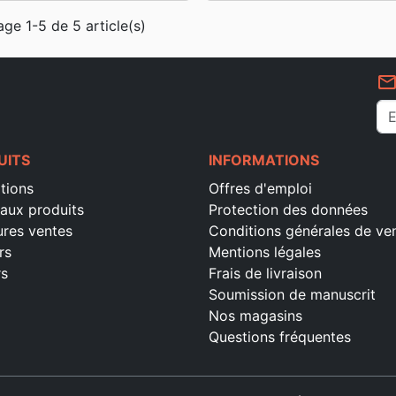
age 1-5 de 5 article(s)
mail_outlin
UITS
INFORMATIONS
tions
Offres d'emploi
aux produits
Protection des données
ures ventes
Conditions générales de ve
rs
Mentions légales
rs
Frais de livraison
Soumission de manuscrit
Nos magasins
Questions fréquentes