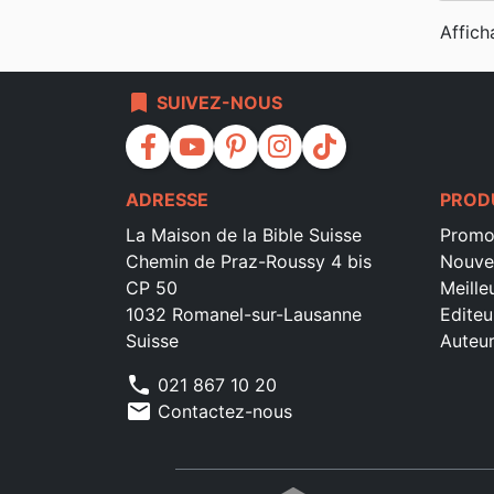
Affich
bookmark
SUIVEZ-NOUS
facebook
youtube
pinterest
instagram
tiktok
ADRESSE
PROD
La Maison de la Bible Suisse
Promo
Chemin de Praz-Roussy 4 bis
Nouve
CP 50
Meille
1032 Romanel-sur-Lausanne
Editeu
Suisse
Auteu
phone
021 867 10 20
mail
Contactez-nous