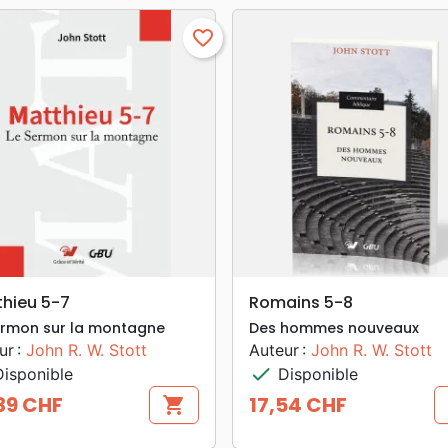
favorite_border
search
search
APERÇU RAPIDE
APERÇU RAPIDE
hieu 5-7
Romains 5-8
ermon sur la montagne
Des hommes nouveaux
ur :
John R. W. Stott
Auteur :
John R. W. Stott
check
isponible
Disponible
39 CHF
17,54 CHF
shopping_cart
Prix