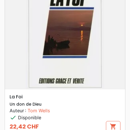
La Foi
Un don de Dieu
Auteur :
Tom Wells
check
Disponible
22,42 CHF
shopping_cart
Prix