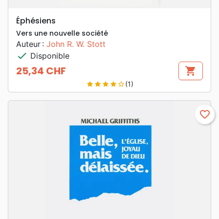
Éphésiens
Vers une nouvelle société
Auteur :
John R. W. Stott
check
Disponible
25,34 CHF
shopping_cart
Prix
(1)
star
star
star
star
star_border
favorite_border