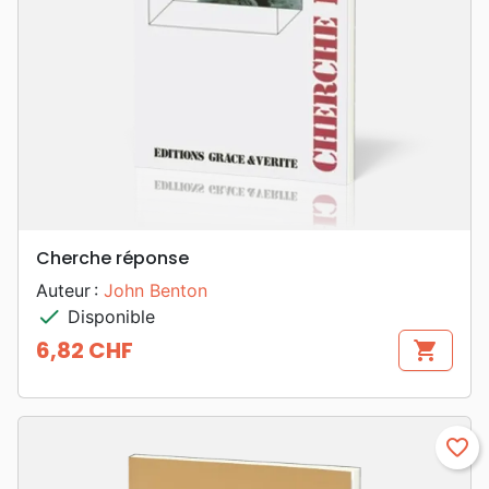
Cherche réponse
Auteur :
John Benton
check
Disponible
6,82 CHF
shopping_cart
Prix
favorite_border