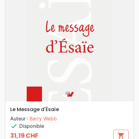
Le Message d'Ésaïe
Auteur :
Barry Webb
check
Disponible
31,19 CHF
shopping_cart
Prix