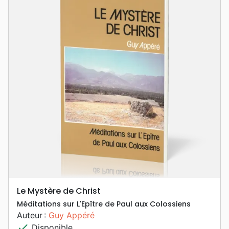
Le Mystère de Christ
Méditations sur L'Epître de Paul aux Colossiens
Auteur :
Guy Appéré
check
Disponible