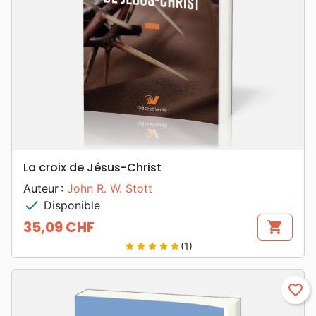
La croix de Jésus-Christ
Auteur :
John R. W. Stott
check
Disponible
35,09 CHF
shopping_cart
Prix
(1)
star
star
star
star
star
favorite_border