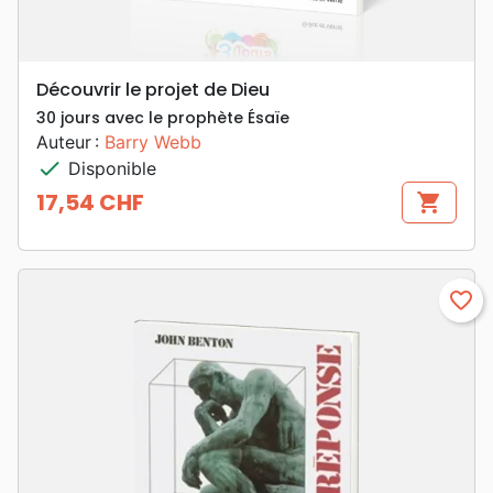
Découvrir le projet de Dieu
30 jours avec le prophète Ésaïe
Auteur :
Barry Webb
check
Disponible
17,54 CHF
shopping_cart
Prix
favorite_border