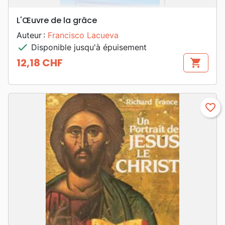
L'Œuvre de la grâce
Auteur :
Francisco Lacueva
check
Disponible jusqu'à épuisement
12,18 CHF
shopping_cart
Prix
favorite_border