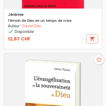
Jérémie
Témoin de Dieu en un temps de crise
Auteur :
David Day
check
Disponible
12,67 CHF
shopping_cart
Prix
favorite_border