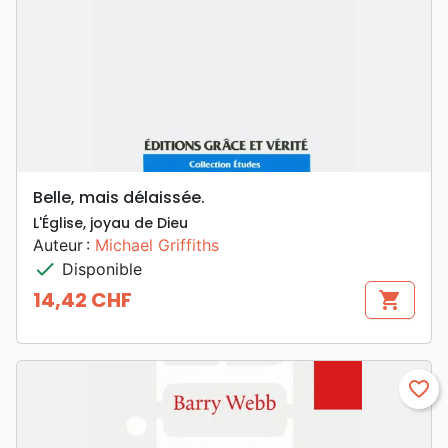
Belle, mais délaissée.
L'Église, joyau de Dieu
Auteur :
Michael Griffiths
check
Disponible
14,42 CHF
shopping_cart
Prix
favorite_border