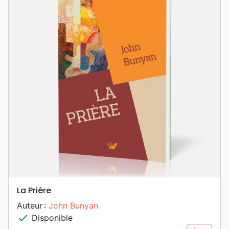
La Prière
Auteur :
John Bunyan
check
Disponible