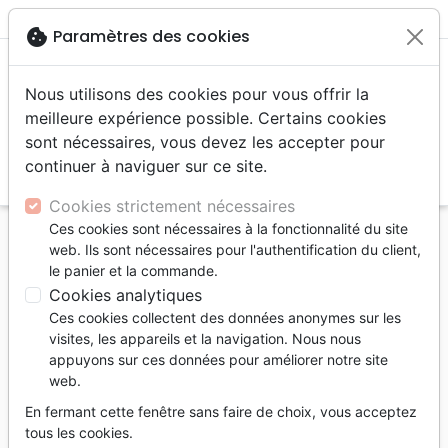
menu
shopping_cart
account_circle
cookie
Paramètres des cookies
Nous utilisons des cookies pour vous offrir la
meilleure expérience possible. Certains cookies
sont nécessaires, vous devez les accepter pour
continuer à naviguer sur ce site.
search
Reche
Cookies strictement nécessaires
Ces cookies sont nécessaires à la fonctionnalité du site
Accueil
Editeurs
Grâce et Vérité
web. Ils sont nécessaires pour l'authentification du client,
le panier et la commande.
Grâce et Vérité
Cookies analytiques
Liste des produits de l'éditeur
Ces cookies collectent des données anonymes sur les
visites, les appareils et la navigation. Nous nous
tune
Filtrer
appuyons sur ces données pour améliorer notre site
web.
Prière
Jérémie,
Evangelisation
En fermant cette fenêtre sans faire de choix, vous acceptez
Lamentations
tous les cookies.