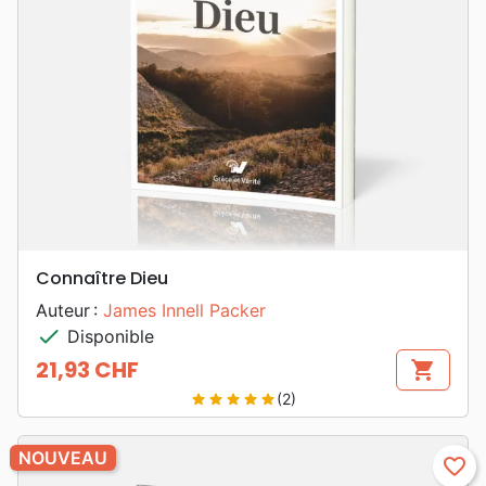
Connaître Dieu
Auteur :
James Innell Packer
check
Disponible
21,93 CHF
shopping_cart
Prix
(2)
star
star
star
star
star
NOUVEAU
favorite_border