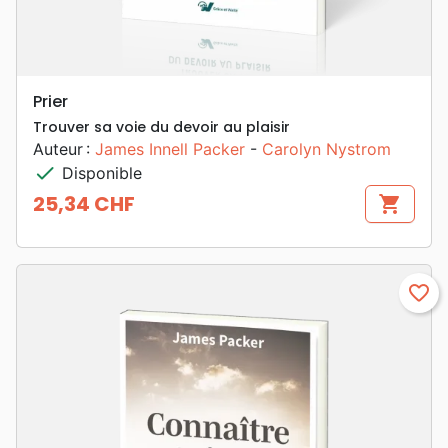
Prier
Trouver sa voie du devoir au plaisir
Auteur :
James Innell Packer
-
Carolyn Nystrom
check
Disponible
25,34 CHF
shopping_cart
Prix
favorite_border