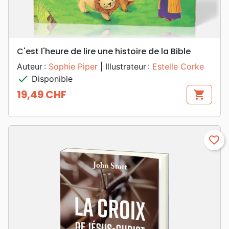
C'est l'heure de lire une histoire de la Bible
Auteur :
Sophie Piper
| Illustrateur :
Estelle Corke
check
Disponible
19,49 CHF
shopping_cart
Prix
favorite_border