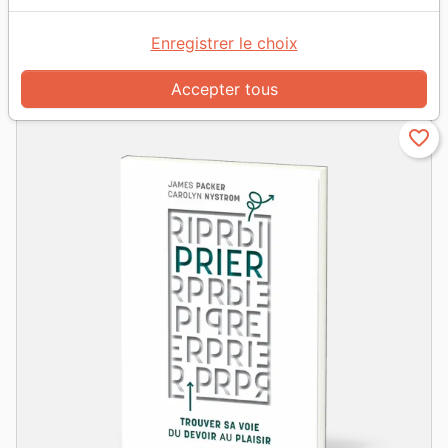
Enregistrer le choix
grid_view
table_rows
chevron_right
Suivan
Vue :
1
2
Accepter tous
favorite_border