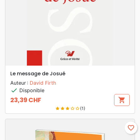
Le message de Josué
Auteur :
David Firth
check
Disponible
23,39 CHF
shopping_cart
Prix
(1)
star
star
star
star_border
star_border
favorite_border