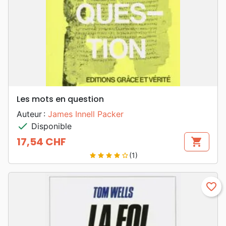
Les mots en question
Auteur :
James Innell Packer
check
Disponible
17,54 CHF
shopping_cart
Prix
(1)
star
star
star
star
star_border
favorite_border