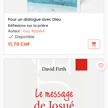
Pour un dialogue avec Dieu
Réflexions sur la prière
Auteur :
Guy Appéré
check
Disponible
11,70 CHF
shopping_cart
Prix
favorite_border