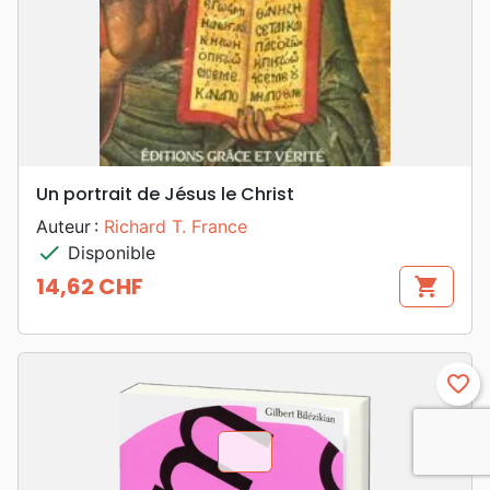
Un portrait de Jésus le Christ
Auteur :
Richard T. France
check
Disponible
14,62 CHF
shopping_cart
Prix
favorite_border
chevron_u