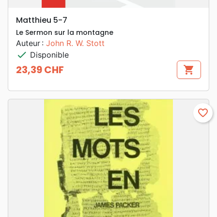
Matthieu 5-7
Le Sermon sur la montagne
Auteur :
John R. W. Stott
check
Disponible
23,39 CHF
shopping_cart
Prix
favorite_border