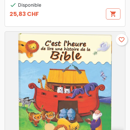
check
Disponible
25,83 CHF
shopping_cart
Prix
favorite_border