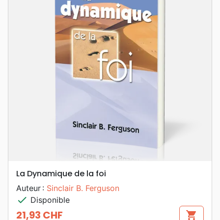
La Dynamique de la foi
Auteur :
Sinclair B. Ferguson
check
Disponible
21,93 CHF
shopping_cart