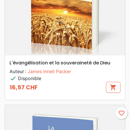
L'évangélisation et la souveraineté de Dieu
Auteur :
James Innell Packer
check
Disponible
16,57 CHF
shopping_cart
Prix
favorite_border