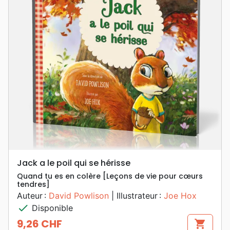
Jack a le poil qui se hérisse
Quand tu es en colère [Leçons de vie pour cœurs
tendres]
Auteur :
David Powlison
| Illustrateur :
Joe Hox
check
Disponible
9,26 CHF
shopping_cart
Prix