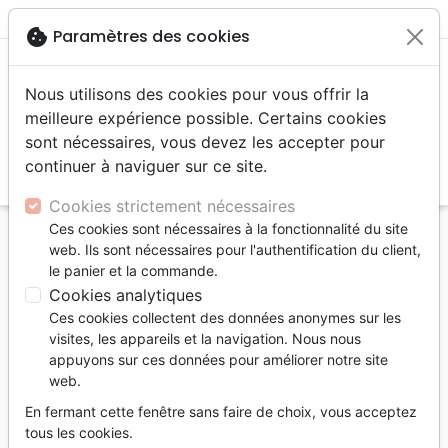
menu
shopping_cart
account_circle
cookie
Paramètres des cookies
Nous utilisons des cookies pour vous offrir la
meilleure expérience possible. Certains cookies
sont nécessaires, vous devez les accepter pour
continuer à naviguer sur ce site.
search
Reche
Cookies strictement nécessaires
Ces cookies sont nécessaires à la fonctionnalité du site
Accueil
Jeunesse
web. Ils sont nécessaires pour l'authentification du client,
le panier et la commande.
Jeunesse
Cookies analytiques
2756
produits
Page 2 / 115
Ces cookies collectent des données anonymes sur les
visites, les appareils et la navigation. Nous nous
appuyons sur ces données pour améliorer notre site
tune
Filtrer
web.
En fermant cette fenêtre sans faire de choix, vous acceptez
4 - 6 ans
9 - 12 ans
Adolescents, jeunes
tous les cookies.