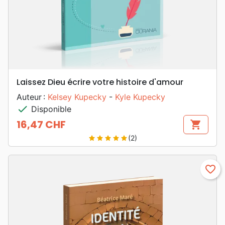
Laissez Dieu écrire votre histoire d'amour
Auteur :
Kelsey Kupecky
-
Kyle Kupecky
check
Disponible
16,47 CHF
shopping_cart
Prix
(2)
star
star
star
star
star
favorite_border