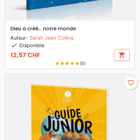
Dieu a créé… notre monde
Auteur :
Sarah Jean Collins
check
Disponible
12,57 CHF
shopping_cart
Prix
(5)
star
star
star
star
star
favorite_border