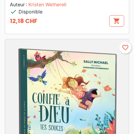
Auteur :
Kristen Wetherell
check
Disponible
12,18 CHF
shopping_cart
Prix
favorite_border