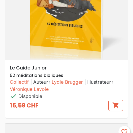
Le Guide Junior
52 méditations bibliques
Collectif
| Auteur :
Lydie Brugger
| Illustrateur :
Véronique Lavoie
check
Disponible
15,59 CHF
shopping_cart
Prix
favorite_border