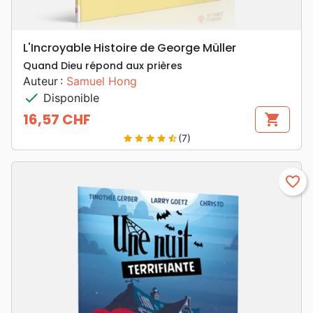
L'Incroyable Histoire de George Müller
Quand Dieu répond aux prières
Auteur :
Samuel Hong
check
Disponible
16,57 CHF
shopping_cart
Prix
(7)
star
star
star
star
star_half
favorite_border