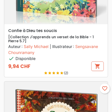
Confie à Dieu tes soucis
[Collection J'apprends un verset de la Bible - 1
Pierre 5.7]
Auteur :
Sally Michael
| Illustrateur :
Sengsavane
Chounramany
check
Disponible
9,94 CHF
shopping_cart
Prix
(2)
star
star
star
star
star
favorite_border