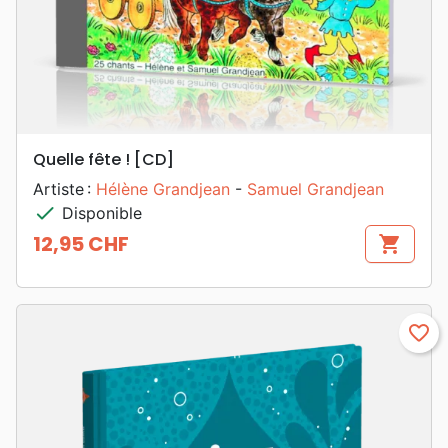
Quelle fête ! [CD]
Artiste :
Hélène Grandjean
-
Samuel Grandjean
check
Disponible
12,95 CHF
shopping_cart
Prix
favorite_border