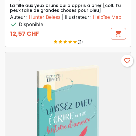
La fille aux yeux bruns qui a appris à prier [coll. Tu
peux faire de grandes choses pour Dieu]
Auteur :
Hunter Beless
| Illustrateur :
Héloïse Mab
check
Disponible
12,57 CHF
shopping_cart
Prix
(2)
star
star
star
star
star
favorite_border