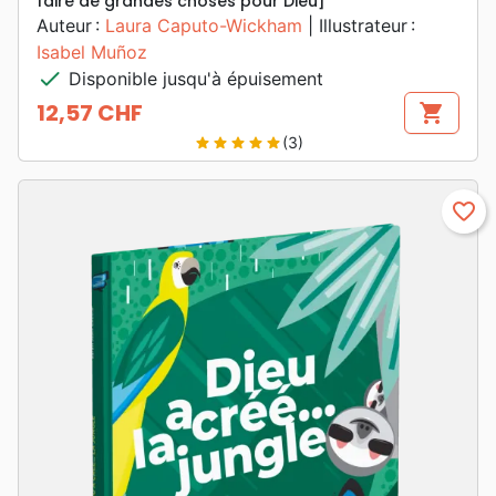
faire de grandes choses pour Dieu]
Auteur :
Laura Caputo-Wickham
| Illustrateur :
Isabel Muñoz
check
Disponible jusqu'à épuisement
12,57 CHF
shopping_cart
Prix
(3)
star
star
star
star
star
favorite_border