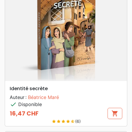
Identité secrète
Auteur :
Béatrice Maré
check
Disponible
16,47 CHF
shopping_cart
Prix
(6)
star
star
star
star
star_half