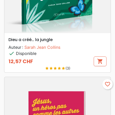
Dieu a créé… la jungle
Auteur :
Sarah Jean Collins
check
Disponible
12,57 CHF
shopping_cart
Prix
(3)
star
star
star
star
star
favorite_border