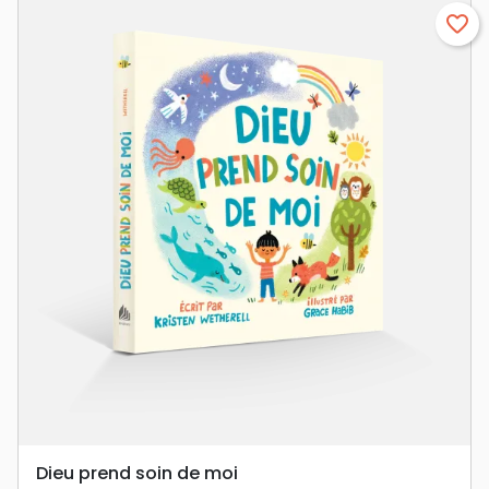
favorite_border
Dieu prend soin de moi