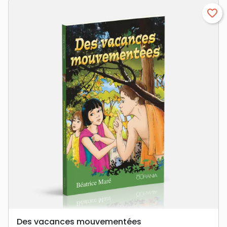
favorite_border
Des vacances mouvementées