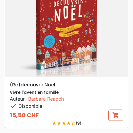
(Re)découvrir Noël
Vivre l'avent en famille
Auteur :
Barbara Reaoch
check
Disponible
15,50 CHF
shopping_cart
Prix
(9)
star
star
star
star
star_half