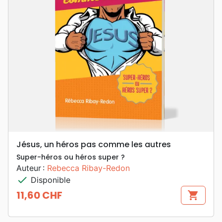
Jésus, un héros pas comme les autres
Super-héros ou héros super ?
Auteur :
Rebecca Ribay-Redon
check
Disponible
11,60 CHF
shopping_cart
Prix