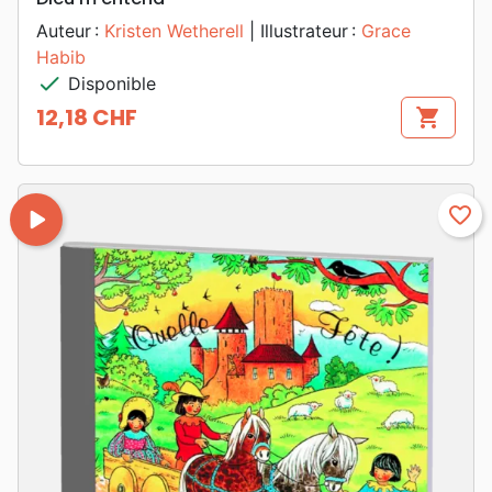
Auteur :
Kristen Wetherell
| Illustrateur :
Grace
Habib
check
Disponible
12,18 CHF
shopping_cart
Prix
play_arrow
favorite_border