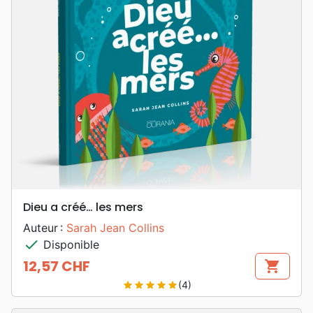
Dieu a créé… les mers
Auteur :
Sarah Jean Collins
check
Disponible
12,57 CHF
shopping_cart
Prix
(4)
star
star
star
star
star