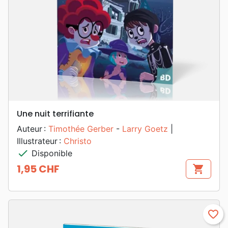
Une nuit terrifiante
Auteur :
Timothée Gerber
-
Larry Goetz
|
Illustrateur :
Christo
check
Disponible
1,95 CHF
shopping_cart
Prix
favorite_border