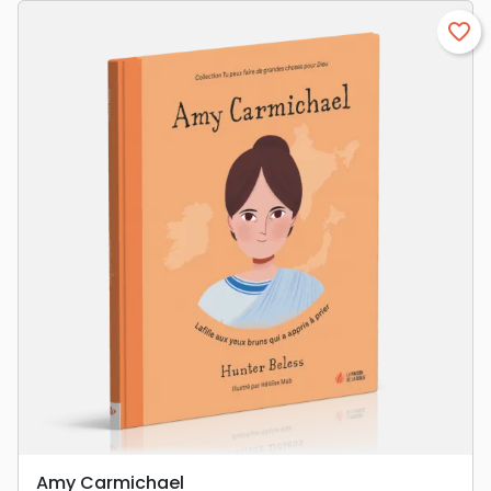
favorite_border
Amy Carmichael