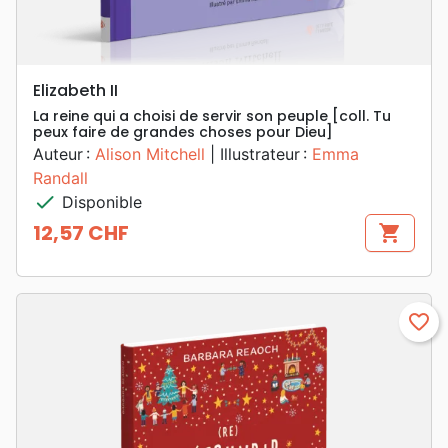
Elizabeth II
La reine qui a choisi de servir son peuple [coll. Tu
peux faire de grandes choses pour Dieu]
Auteur :
Alison Mitchell
| Illustrateur :
Emma
Randall
check
Disponible
12,57 CHF
shopping_cart
Prix
favorite_border