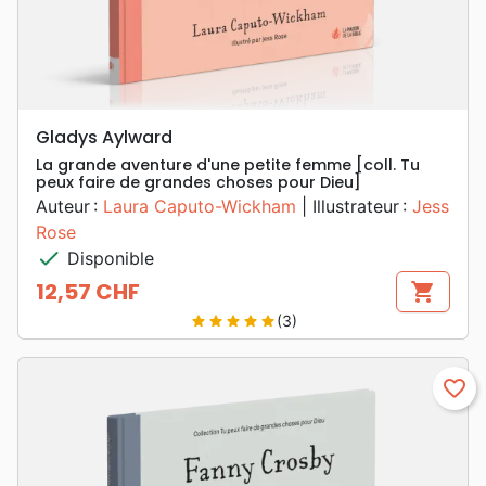
Gladys Aylward
La grande aventure d'une petite femme [coll. Tu
peux faire de grandes choses pour Dieu]
Auteur :
Laura Caputo-Wickham
| Illustrateur :
Jess
Rose
check
Disponible
12,57 CHF
shopping_cart
Prix
(3)
star
star
star
star
star
favorite_border