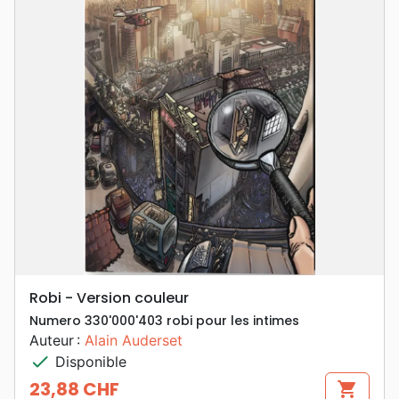
Robi - Version couleur
Numero 330'000'403 robi pour les intimes
Auteur :
Alain Auderset
check
Disponible
23,88 CHF
shopping_cart
Prix