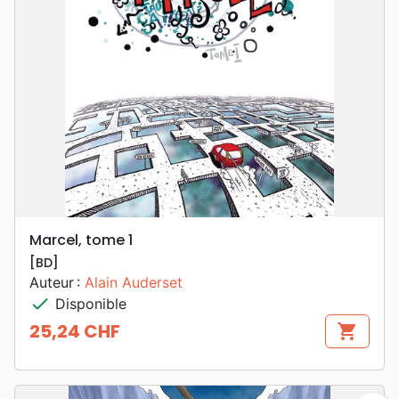
Marcel, tome 1
[BD]
Auteur :
Alain Auderset
check
Disponible
25,24 CHF
shopping_cart
Prix