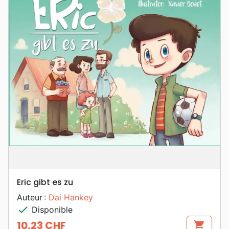
Eric gibt es zu
Auteur :
Dai Hankey
check
Disponible
10,23 CHF
shopping_cart