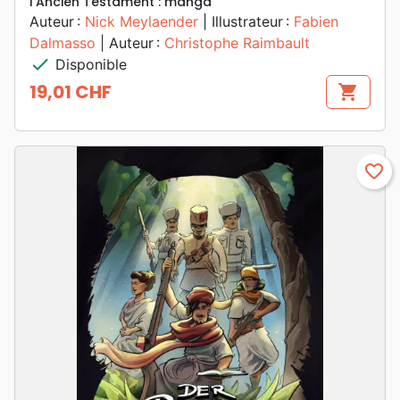
l'Ancien Testament : manga
Auteur :
Nick Meylaender
| Illustrateur :
Fabien
Dalmasso
| Auteur :
Christophe Raimbault
check
Disponible
19,01 CHF
shopping_cart
Prix
favorite_border