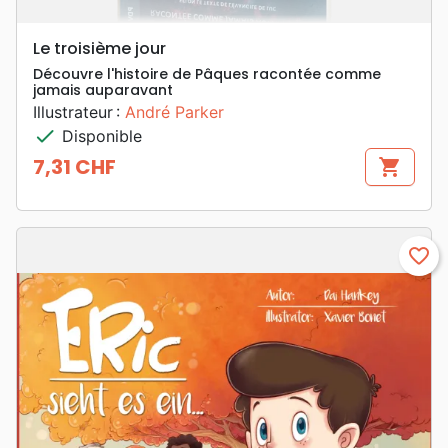
Le troisième jour
Découvre l'histoire de Pâques racontée comme
jamais auparavant
Illustrateur :
André Parker
check
Disponible
7,31 CHF
shopping_cart
Prix
favorite_border