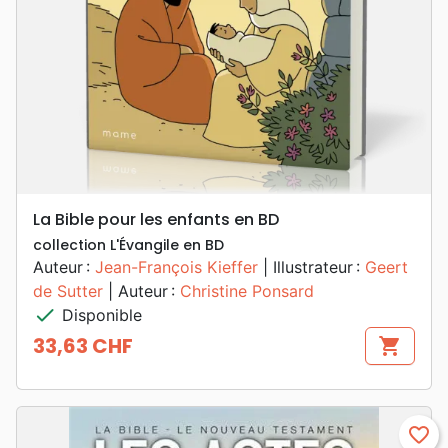
La Bible pour les enfants en BD
collection L'Évangile en BD
Auteur :
Jean-François Kieffer
| Illustrateur :
Geert
de Sutter
| Auteur :
Christine Ponsard
check
Disponible
33,63 CHF
shopping_cart
Prix
favorite_border