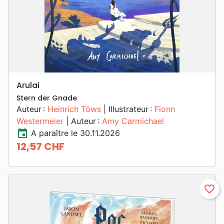
Arulai
Stern der Gnade
Auteur :
Heinrich Töws
| Illustrateur :
Fionn
Westermeier
| Auteur :
Amy Carmichael
event
A paraître le 30.11.2026
12,57 CHF
Prix
favorite_border