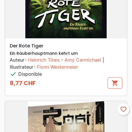
Der Rote Tiger
Ein Räuberhauptmann kehrt um
Auteur :
Heinrich Töws
-
Amy Carmichael
|
Illustrateur :
Fionn Westermeier
check
Disponible
8,77 CHF
shopping_cart
Prix
favorite_border