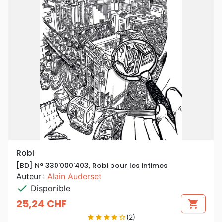
Robi
[BD] N° 330'000'403, Robi pour les intimes
Auteur :
Alain Auderset
check
Disponible
25,24 CHF
shopping_cart
Prix
(2)
star
star
star
star
star_border