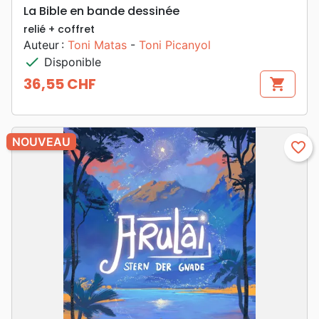
La Bible en bande dessinée
relié + coffret
Auteur :
Toni Matas
-
Toni Picanyol
check
Disponible
36,55 CHF
shopping_cart
Prix
NOUVEAU
favorite_border