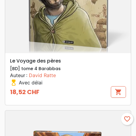
Le Voyage des pères
[BD] tome 4 Barabbas
Auteur :
David Ratte
hourglass_top
Avec délai
18,52 CHF
shopping_cart
Prix
favorite_border