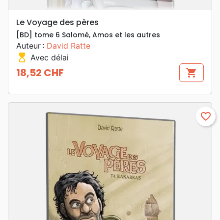
Le Voyage des pères
[BD] tome 6 Salomé, Amos et les autres
Auteur :
David Ratte
hourglass_top
Avec délai
18,52 CHF
shopping_cart
Prix
favorite_border