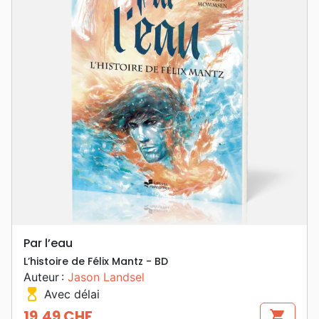
Par l’eau
L’histoire de Félix Mantz - BD
Auteur :
Jason Landsel
hourglass_top
Avec délai
19,49 CHF
shopping_cart