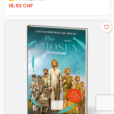
18,52 CHF
Prix
favorite_border
chevron_u