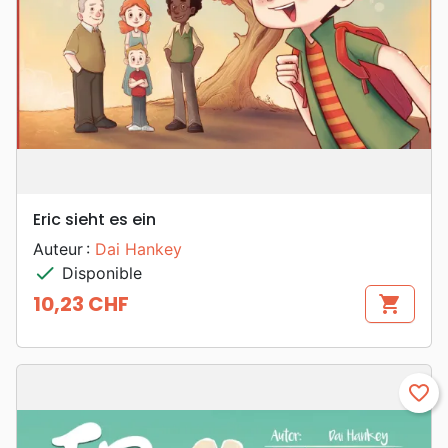
Eric sieht es ein
Auteur :
Dai Hankey
check
Disponible
10,23 CHF
shopping_cart
Prix
favorite_border