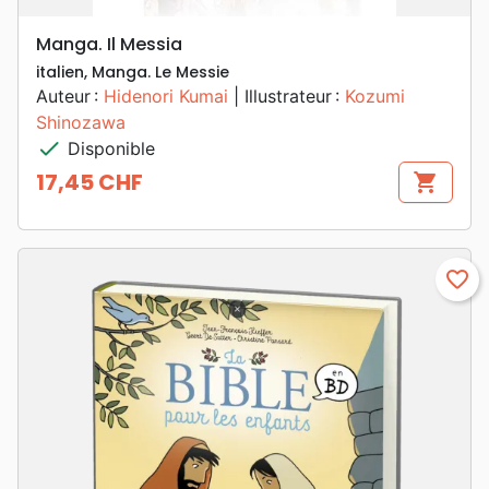
Manga. Il Messia
italien, Manga. Le Messie
Auteur :
Hidenori Kumai
| Illustrateur :
Kozumi
Shinozawa
check
Disponible
17,45 CHF
shopping_cart
Prix
favorite_border