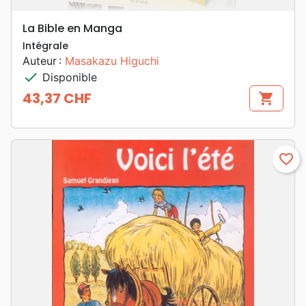
La Bible en Manga
Intégrale
Auteur :
Masakazu Higuchi
check
Disponible
43,37 CHF
shopping_cart
Prix
favorite_border