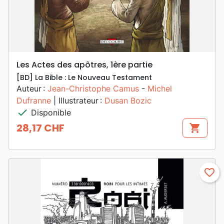
Les Actes des apôtres, 1ère partie
[BD] La Bible : Le Nouveau Testament
Auteur :
Jean-Christophe Camus
-
Michel
Dufranne
| Illustrateur :
Dusan Bozic
check
Disponible
28,17 CHF
shopping_cart
Prix
favorite_border