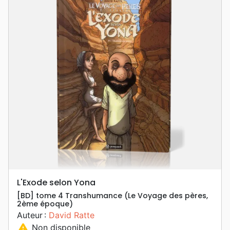
L'Exode selon Yona
[BD] tome 4 Transhumance (Le Voyage des pères,
2ème époque)
Auteur :
David Ratte
warning
Non disponible