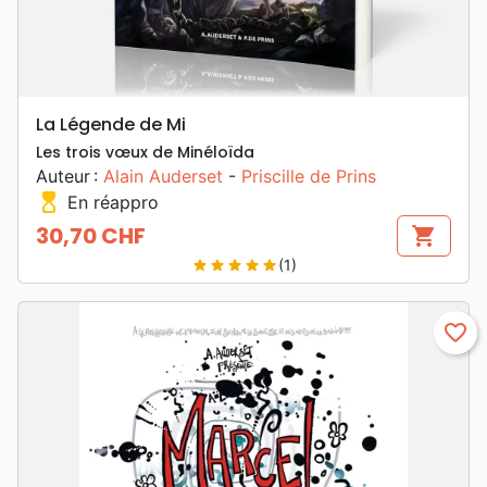
La Légende de Mi
Les trois vœux de Minéloïda
Auteur :
Alain Auderset
-
Priscille de Prins
hourglass_top
En réappro
30,70 CHF
shopping_cart
Prix
(1)
star
star
star
star
star
favorite_border