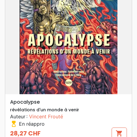
Apocalypse
révélations d'un monde à venir
Auteur :
Vincent Frouté
hourglass_top
En réappro
28,27 CHF
shopping_cart
Prix