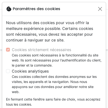
menu
shopping_cart
account_circle
cookie
Paramètres des cookies
Nous utilisons des cookies pour vous offrir la
meilleure expérience possible. Certains cookies
sont nécessaires, vous devez les accepter pour
continuer à naviguer sur ce site.
search
Reche
Cookies strictement nécessaires
Ces cookies sont nécessaires à la fonctionnalité du site
Accueil
Livres
Bandes dessinées
web. Ils sont nécessaires pour l'authentification du client,
le panier et la commande.
Bandes dessinées
Cookies analytiques
132
produits
Page 2 / 6
Ces cookies collectent des données anonymes sur les
visites, les appareils et la navigation. Nous nous
appuyons sur ces données pour améliorer notre site
tune
Filtrer
web.
En fermant cette fenêtre sans faire de choix, vous acceptez
Adolescents,
Jeunesse
Bandes
tous les cookies.
jeunes
dessinées