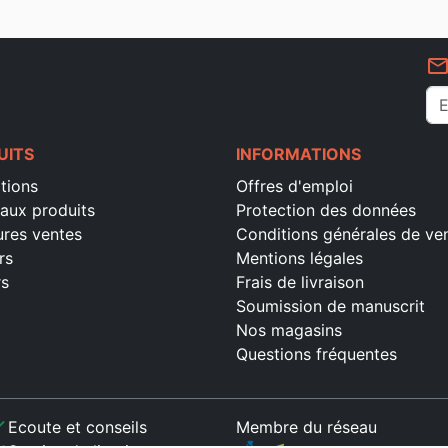
mail_outlin
UITS
INFORMATIONS
tions
Offres d'emploi
aux produits
Protection des données
ures ventes
Conditions générales de ve
rs
Mentions légales
rs
Frais de livraison
Soumission de manuscrit
Nos magasins
Questions fréquentes
ck
Ecoute et conseils
Membre du réseau