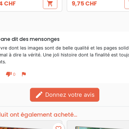
4 CHF
9,75 CHF
shopping_cart
s
Prix
éane dit des mensonges
livre dont les images sont de belle qualité et les pages soli
mal à dire la vérité. Une joli histoire dont la finalité est t
ts.
thumb_down
flag
1
0
edit
Donnez votre avis
duit ont également acheté...
favorite_border