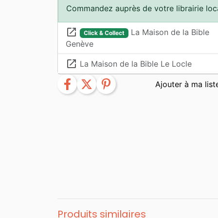
Commandez auprès de votre librairie loc
launch
La Maison de la Bible
Click & Collect
Genève
launch
La Maison de la Bible Le Locle
facebook
twitter
pinterest
Produits similaires