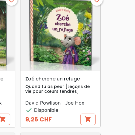
search
APERÇU RAPIDE
re
Zoé cherche un refuge
Quand tu as peur [Leçons de
vie pour cœurs tendres]
x
David Powlison | Joe Hox
check
Disponible
9,26 CHF
hopping_cart
shopping_cart
Prix