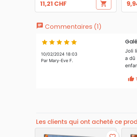
11,21 CHF
9,9
shopping_cart
Prix
Prix
chat
Commentaires (1)
Gal





Joli 
10/02/2024 18:03
a dû 
Par Mary-Eve F.
enfan
thumb_up
Les clients qui ont acheté ce pro
favorite_border