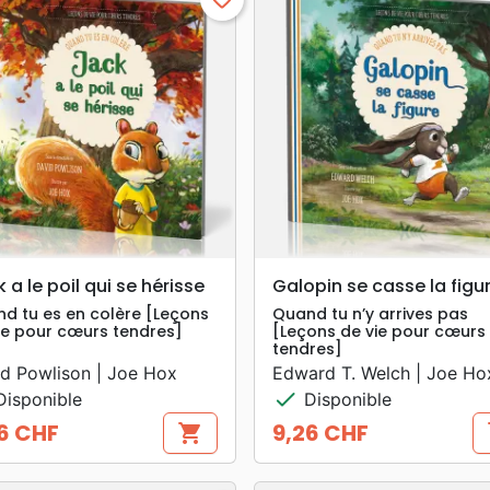
search
search
APERÇU RAPIDE
APERÇU RAPIDE
 a le poil qui se hérisse
Galopin se casse la figu
d tu es en colère [Leçons
Quand tu n’y arrives pas
ie pour cœurs tendres]
[Leçons de vie pour cœurs
tendres]
d Powlison | Joe Hox
Edward T. Welch | Joe Ho
check
isponible
Disponible
6 CHF
9,26 CHF
shopping_cart
s
Prix