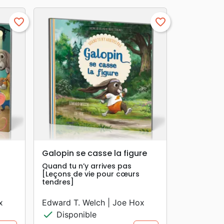
favorite_border
favorite_border
search
APERÇU RAPIDE
Galopin se casse la figure
Quand tu n’y arrives pas
[Leçons de vie pour cœurs
tendres]
x
Edward T. Welch | Joe Hox
check
Disponible