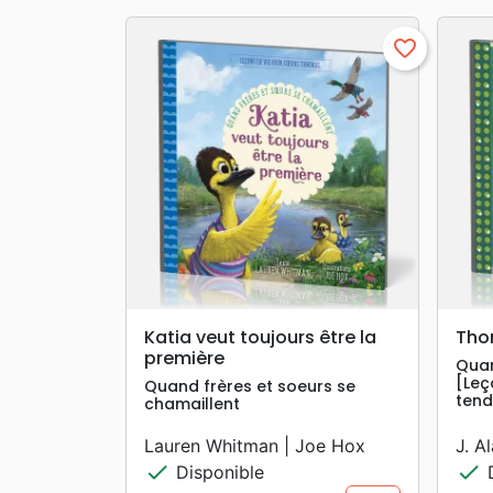
favorite_border
search
APERÇU RAPIDE
Katia veut toujours être la
Tho
première
Quan
[Leç
Quand frères et soeurs se
tend
chamaillent
Lauren Whitman | Joe Hox
J. A
check
check
Disponible
D