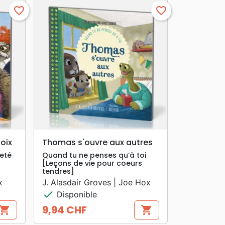
favorite_border
favorite_border
search
APERÇU RAPIDE
hoix
Thomas s'ouvre aux autres
jeté
Quand tu ne penses qu’à toi
[Leçons de vie pour coeurs
tendres]
x
J. Alasdair Groves | Joe Hox
check
Disponible
9,94 CHF
hopping_cart
shopping_cart
Prix