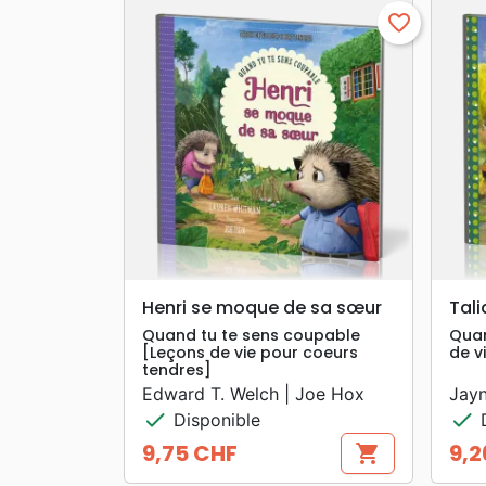
favorite_border
search
APERÇU RAPIDE
Henri se moque de sa sœur
Tali
Quand tu te sens coupable
Quan
[Leçons de vie pour coeurs
de v
tendres]
Edward T. Welch | Joe Hox
Jayn
check
check
Disponible
D
9,75 CHF
9,2
shopping_cart
Prix
Prix