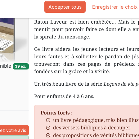
Accepter tous
Enregistrer le choix
Lorsqu’elle obtient une mauvaise note à
Raton Laveur est bien embêtée… Mais le p
mentir pour pouvoir faire ce dont elle a en
la spirale du mensonge.
Ce livre aidera les jeunes lecteurs et leu
leurs fautes et à solliciter le pardon de Jé
trouveront dans ces pages de précieux c
nible
39 ex.
fondées sur la grâce et la vérité.
Un très beau livre de la série
Leçons de vie 
Pour enfants de 4 à 6 ans.
Points forts :
un livre pédagogique, très bien illus
des versets bibliques à découper
z votre avis
des propositions de vérités bibliques