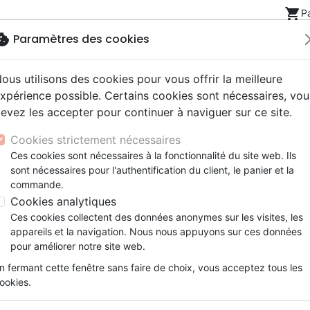
shopping_cart
P
okie
Paramètres des cookies
ous utilisons des cookies pour vous offrir la meilleure
Nouveautés
Bibles
Livres
eBooks
Jeunesse
xpérience possible. Certains cookies sont nécessaires, vou
evez les accepter pour continuer à naviguer sur ce site.
eaux Testaments
ine
lité
 ans
lations
ns animés
s
Etude biblique
Bandes dessinées
Découverte de la foi
Adolescents, jeunes
Rap, Hip-hop
Films, fiction
Jeux
es mensonges - Quand tu as du mal à dire la vérité [Leçons
Cookies strictement nécessaires
ons
cation
e
2 ans
ry, Latino, Folk
gnement, conférences
elisation
Segond 21
Famille, couple
Méditations
Bibles jeunesse
Instrumental
Documentaires, reportage
Accessoires de Bible
Ces cookies sont nécessaires à la fonctionnalité du site web. Ils
iles
e
esse
ro
iels
Segond
Souffrance, Relation d'aide
Souffrance, Relation d'aide
Louange, Adoration
Papeterie
Galéane dit des mensonges
sont nécessaires pour l'authentification du client, le panier et la
k
elisation
ue
esse
NEG
Santé
Psychologie
Hardrock, Métal
commande.
Quand tu as du mal à dire la vérit
cations
ts
le, Couple
l, Soul
Darby
Ethique, société, politique
Apologétique
Pop, Rock
Cookies analytiques
tendres]
ation
Événements actuels
Ces cookies collectent des données anonymes sur les visites, les
Auteur :
Edward T. Welch
| Illustrateur :
J
appareils et la navigation. Nous nous appuyons sur ces données
Référence
EXL0449
EAN
9782755004496
E
pour améliorer notre site web.
Description
Détails du produit
n fermant cette fenêtre sans faire de choix, vous acceptez tous les
ookies.
Galéane Raton Laveur aimait beauc