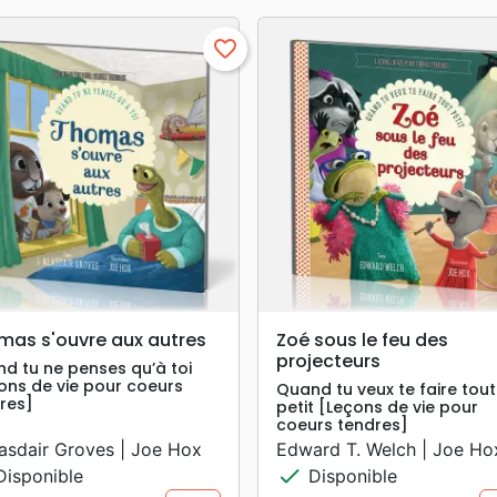
favorite_border
search
search
APERÇU RAPIDE
APERÇU RAPIDE
mas s'ouvre aux autres
Zoé sous le feu des
projecteurs
d tu ne penses qu’à toi
ons de vie pour coeurs
Quand tu veux te faire tout
res]
petit [Leçons de vie pour
coeurs tendres]
lasdair Groves | Joe Hox
Edward T. Welch | Joe Ho
check
isponible
Disponible