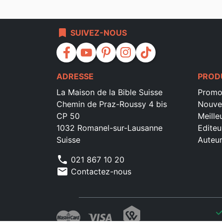
bookmark
SUIVEZ-NOUS
facebook
youtube
pinterest
instagram
tiktok
ADRESSE
PROD
La Maison de la Bible Suisse
Promo
Chemin de Praz-Roussy 4 bis
Nouve
CP 50
Meille
1032 Romanel-sur-Lausanne
Editeu
Suisse
Auteu
phone
021 867 10 20
mail
Contactez-nous
che