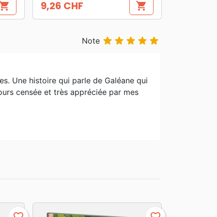
9,26 CHF
hopping_cart
shopping_cart
Prix





Note
des. Une histoire qui parle de Galéane qui
oujours censée et très appréciée par mes
favorite_border
favorite_border