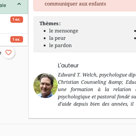
communiquer aux enfants
ale
1 ex.
Thèmes :
le mensonge
la peur
1 ex.
le pardon
favorite_border
L'auteur
Edward T. Welch, psychologue dipl
Christian Counseling &amp; Educ
une formation à la relation d
psychologique et pastoral fondé su
d’aide depuis bien des années, i
plusieurs sont parus en français ch