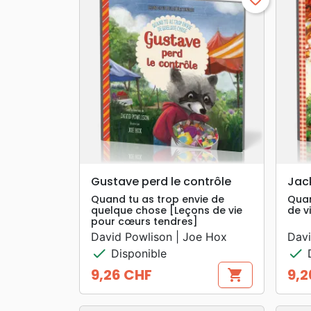
search
APERÇU RAPIDE
Gustave perd le contrôle
Jack
Quand tu as trop envie de
Quan
quelque chose [Leçons de vie
de v
pour cœurs tendres]
David Powlison | Joe Hox
Davi
check
check
Disponible
D
9,26 CHF
9,2
shopping_cart
Prix
Prix