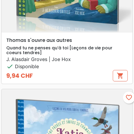
Thomas s'ouvre aux autres
Quand tu ne penses qu’à toi [Leçons de vie pour
coeurs tendres]
J. Alasdair Groves | Joe Hox
check
Disponible
9,94 CHF
shopping_cart
Prix
favorite_border