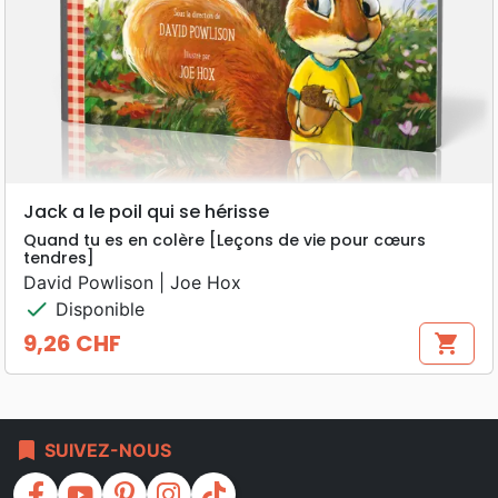
Jack a le poil qui se hérisse
Quand tu es en colère [Leçons de vie pour cœurs
tendres]
David Powlison | Joe Hox
check
Disponible
9,26 CHF
shopping_cart
Prix
bookmark
SUIVEZ-NOUS
facebook
youtube
pinterest
instagram
tiktok