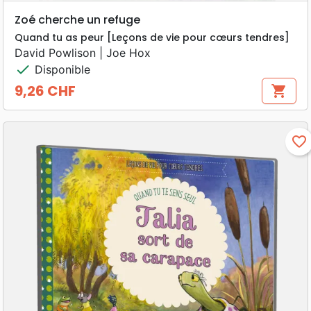
Zoé cherche un refuge
Quand tu as peur [Leçons de vie pour cœurs tendres]
David Powlison | Joe Hox
check
Disponible
9,26 CHF
shopping_cart
Prix
favorite_border