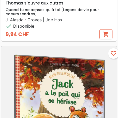
Thomas s'ouvre aux autres
Quand tu ne penses qu’à toi [Leçons de vie pour
coeurs tendres]
J. Alasdair Groves | Joe Hox
check
Disponible
9,94 CHF
shopping_cart
Prix
favorite_border