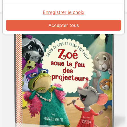
Référence
EXL0509
EAN
9782755005097
Excelsis
Editeur
Enregistrer le choix
Accepter tous