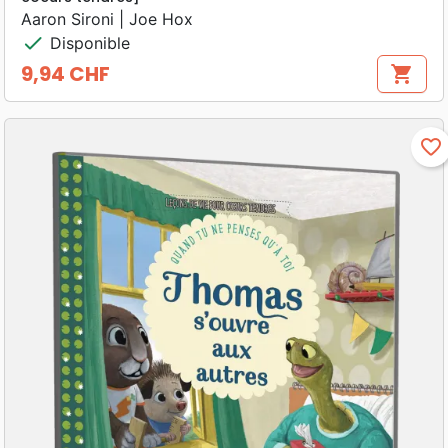
Aaron Sironi | Joe Hox
check
Disponible
9,94 CHF
shopping_cart
Prix
favorite_border