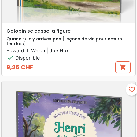
Galopin se casse la figure
Quand tu n’y arrives pas [Leçons de vie pour cœurs
tendres]
Edward T. Welch | Joe Hox
check
Disponible
9,26 CHF
shopping_cart
Prix
favorite_border