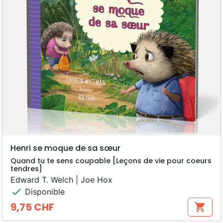
Henri se moque de sa sœur
Quand tu te sens coupable [Leçons de vie pour coeurs
tendres]
Edward T. Welch | Joe Hox
check
Disponible
9,75 CHF
shopping_cart
Prix