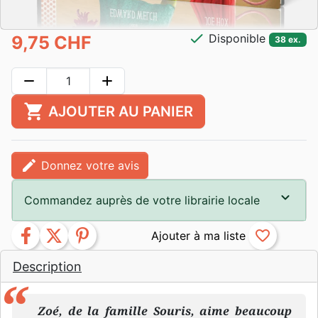
check
Disponible
9,75 CHF
38 ex.
remove
add
shopping_cart
AJOUTER AU PANIER
edit
Donnez votre avis
Commandez auprès de votre librairie locale
facebook
twitter
pinterest
favorite_border
Description
Zoé, de la famille Souris, aime beaucoup