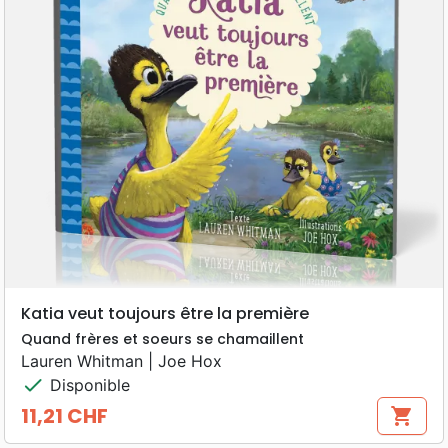
Katia veut toujours être la première
Quand frères et soeurs se chamaillent
Lauren Whitman | Joe Hox
check
Disponible
11,21 CHF
shopping_cart
Prix