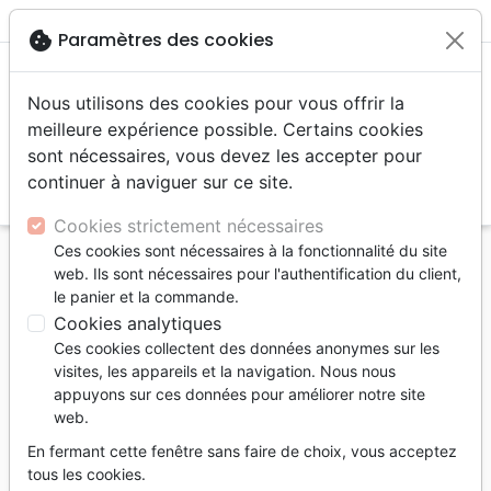
menu
shopping_cart
account_circle
cookie
Paramètres des cookies
Nous utilisons des cookies pour vous offrir la
meilleure expérience possible. Certains cookies
sont nécessaires, vous devez les accepter pour
continuer à naviguer sur ce site.
search
Reche
Cookies strictement nécessaires
Ces cookies sont nécessaires à la fonctionnalité du site
Accueil
Livres
Enfants
4 à 6 ans
Histoires
web. Ils sont nécessaires pour l'authentification du client,
Zoé sous le feu des projecteurs - Quand tu veux te
le panier et la commande.
faire tout petit [Leçons de vie pour coeurs tendres]
Cookies analytiques
Ces cookies collectent des données anonymes sur les
Zoé sous le feu des projecteurs
visites, les appareils et la navigation. Nous nous
Quand tu veux te faire tout petit [Leçons
appuyons sur ces données pour améliorer notre site
web.
de vie pour coeurs tendres]
En fermant cette fenêtre sans faire de choix, vous acceptez
Auteur :
Edward T. Welch
| Illustrateur :
Joe Hox
tous les cookies.