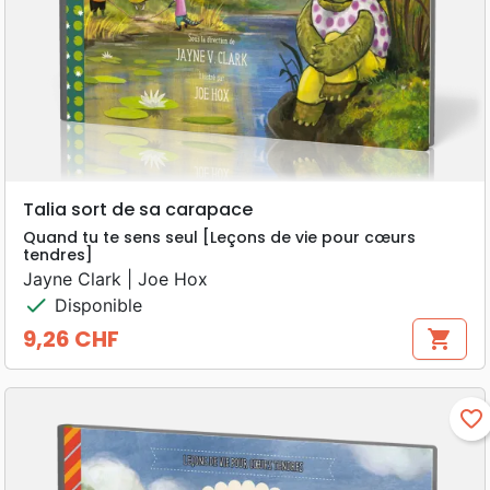
Talia sort de sa carapace
Quand tu te sens seul [Leçons de vie pour cœurs
tendres]
Jayne Clark | Joe Hox
check
Disponible
9,26 CHF
shopping_cart
Prix
favorite_border