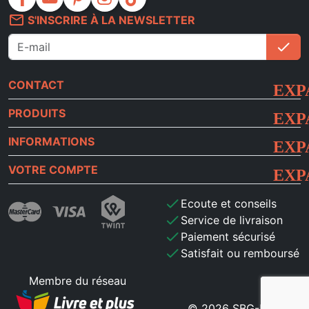
mail_outline
S'INSCRIRE À LA NEWSLETTER
check
S'i
CONTACT
PRODUITS
INFORMATIONS
VOTRE COMPTE
check
Ecoute et conseils
check
Service de livraison
check
Paiement sécurisé
check
Satisfait ou remboursé
Membre du réseau
© 2026 SBG-MB