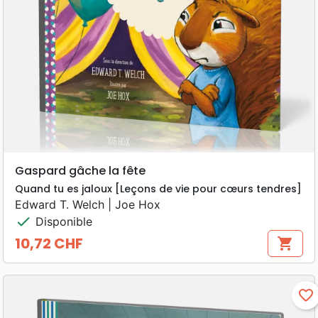
Gaspard gâche la fête
Quand tu es jaloux [Leçons de vie pour cœurs tendres]
Edward T. Welch | Joe Hox
check
Disponible
10,72 CHF
shopping_cart
Prix
favorite_border