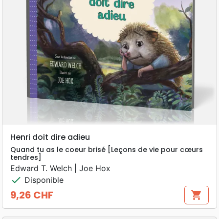
Henri doit dire adieu
Quand tu as le coeur brisé [Leçons de vie pour cœurs
tendres]
Edward T. Welch | Joe Hox
check
Disponible
9,26 CHF
shopping_cart
Prix