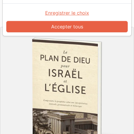
Auteur :
Gilles Despins
Enregistrer le choix
Référence
PC4323
EAN
9782924743232
Impact Académia
Editeur
Accepter tous