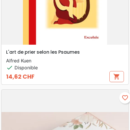
L'art de prier selon les Psaumes
Alfred Kuen
check
Disponible
14,62 CHF
shopping_cart
Prix
favorite_border