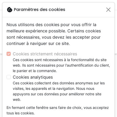
menu
shopping_cart
account_circle
cookie
Paramètres des cookies
Nous utilisons des cookies pour vous offrir la
meilleure expérience possible. Certains cookies
sont nécessaires, vous devez les accepter pour
continuer à naviguer sur ce site.
search
Reche
Cookies strictement nécessaires
Ces cookies sont nécessaires à la fonctionnalité du site
Accueil
Livres
Doctrine
Prophétie
web. Ils sont nécessaires pour l'authentification du client,
Plan de Dieu pour Israël et l'Église (Le) -
le panier et la commande.
Comprendre la prophétie selon une interprétation
Cookies analytiques
littérale, grammaticale et historiq
Ces cookies collectent des données anonymes sur les
visites, les appareils et la navigation. Nous nous
Le Plan de Dieu pour Israël et l'Église
appuyons sur ces données pour améliorer notre site
web.
Comprendre la prophétie selon une
interprétation littérale, grammaticale et
En fermant cette fenêtre sans faire de choix, vous acceptez
historique
tous les cookies.