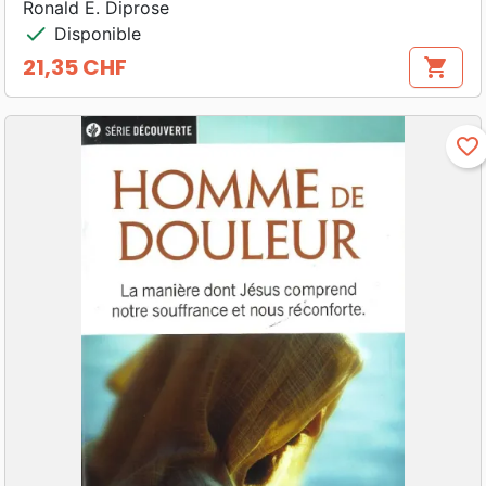
Ronald E. Diprose
check
Disponible
21,35 CHF
shopping_cart
Prix
favorite_border