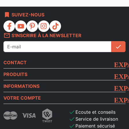
bookmark
SUIVEZ-NOUS
facebook
youtube
pinterest
instagram
tiktok
mail_outline
S'INSCRIRE À LA NEWSLETTER
check
S'i
CONTACT
PRODUITS
INFORMATIONS
VOTRE COMPTE
check
Ecoute et conseils
check
Service de livraison
check
Paiement sécurisé