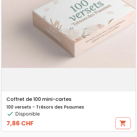
Coffret de 100 mini-cartes
100 versets - Trésors des Psaumes
check
Disponible
7,86 CHF
shopping_cart
Prix