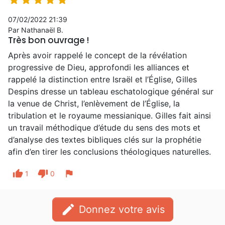





07/02/2022 21:39
Par Nathanaël B.
Très bon ouvrage !
Après avoir rappelé le concept de la révélation
progressive de Dieu, approfondi les alliances et
rappelé la distinction entre Israël et l’Église, Gilles
Despins dresse un tableau eschatologique général sur
la venue de Christ, l’enlèvement de l’Église, la
tribulation et le royaume messianique. Gilles fait ainsi
un travail méthodique d’étude du sens des mots et
d’analyse des textes bibliques clés sur la prophétie
afin d’en tirer les conclusions théologiques naturelles.
thumb_up
thumb_down
flag
1
0
edit
Donnez votre avis