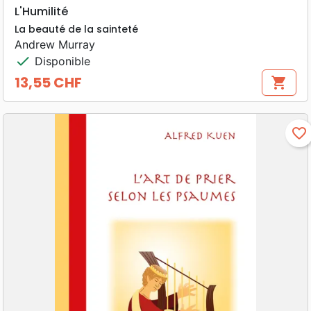
L'Humilité
La beauté de la sainteté
Andrew Murray
check
Disponible
13,55 CHF
shopping_cart
Prix
favorite_border