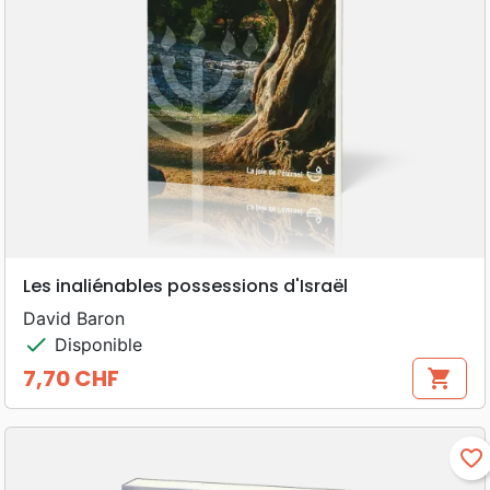
Les inaliénables possessions d'Israël
David Baron
check
Disponible
7,70 CHF
shopping_cart
Prix
favorite_border