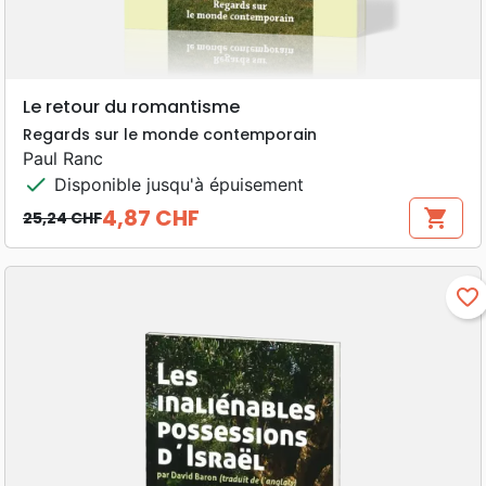
Le retour du romantisme
Regards sur le monde contemporain
Paul Ranc
check
Disponible jusqu'à épuisement
4,87 CHF
shopping_cart
25,24 CHF
Prix de base
Prix
favorite_border