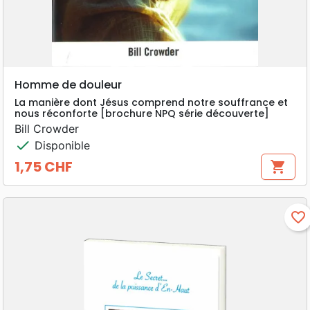
Homme de douleur
La manière dont Jésus comprend notre souffrance et
nous réconforte [brochure NPQ série découverte]
Bill Crowder
check
Disponible
1,75 CHF
shopping_cart
Prix
favorite_border