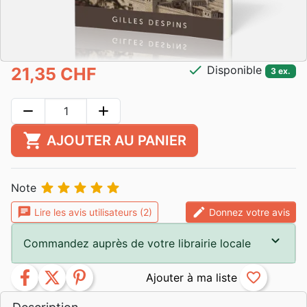
check
Disponible
21,35 CHF
3 ex.
remove
add
shopping_cart
AJOUTER AU PANIER





Note
chat
edit
Lire les avis utilisateurs (2)
Donnez votre avis
Commandez auprès de votre librairie locale
facebook
twitter
pinterest
favorite_border