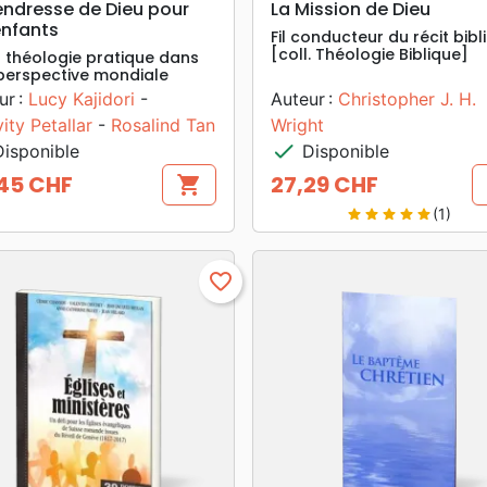
endresse de Dieu pour
La Mission de Dieu
enfants
Fil conducteur du récit bibl
[coll. Théologie Biblique]
a théologie pratique dans
perspective mondiale
ur :
Lucy Kajidori
-
Auteur :
Christopher J. H.
ity Petallar
-
Rosalind Tan
Wright
check
isponible
Disponible
45 CHF
27,29 CHF
shopping_cart
Prix
(1)
star
star
star
star
star
favorite_border