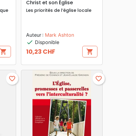
Christ et son Église
ique
Les priorités de l’église locale
Auteur :
Mark Ashton
check
Disponible
10,23 CHF
shopping_cart
shopping_cart
Prix
favorite_border
favorite_border