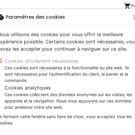
shopping_cart
P
okie
Paramètres des cookies
ous utilisons des cookies pour vous offrir la meilleure
Nouveautés
Bibles
Livres
eBooks
Jeunesse
xpérience possible. Certains cookies sont nécessaires, vou
evez les accepter pour continuer à naviguer sur ce site.
eaux Testaments
ine
lité
 ans
lations
ns animés
s
Etude biblique
Bandes dessinées
Découverte de la foi
Adolescents, jeunes
Rap, Hip-hop
Films, fiction
Jeux
Cookies strictement nécessaires
ons
cation
e
2 ans
ry, Latino, Folk
gnement, conférences
elisation
Segond 21
Famille, couple
Méditations
Bibles jeunesse
Instrumental
Documentaires, reportage
Accessoires de Bible
Ces cookies sont nécessaires à la fonctionnalité du site web. Ils
iles
e
esse
ro
iels
Segond
Souffrance, Relation d'aide
Souffrance, Relation d'aide
Louange, Adoration
Papeterie
sont nécessaires pour l'authentification du client, le panier et la
ctrine
k
elisation
ue
esse
NEG
Santé
Psychologie
Hardrock, Métal
commande.
cations
ts
le, Couple
l, Soul
Darby
Ethique, société, politique
Apologétique
Pop, Rock
Cookies analytiques
ation
Événements actuels
Ces cookies collectent des données anonymes sur les visites, les
appareils et la navigation. Nous nous appuyons sur ces données
ar :
Par page :
pour améliorer notre site web.
n fermant cette fenêtre sans faire de choix, vous acceptez tous les
favorite_border
ookies.