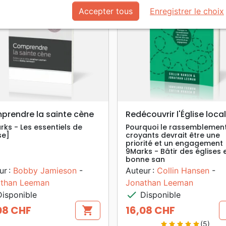
Accepter tous
Enregistrer le choix
search
search
APERÇU RAPIDE
APERÇU RAPIDE
rendre la sainte cène
Redécouvrir l'Église loca
rks - Les essentiels de
Pourquoi le rassemblemen
ise]
croyants devrait être une
priorité et un engagement [
9Marks - Bâtir des églises 
bonne san
ur :
Bobby Jamieson
-
Auteur :
Collin Hansen
-
than Leeman
Jonathan Leeman
check
isponible
Disponible
08 CHF
16,08 CHF
shopping_cart
Prix
(5)
star
star
star
star
star