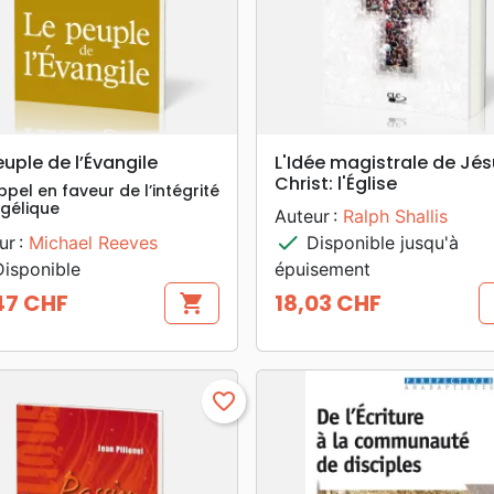
search
search
APERÇU RAPIDE
APERÇU RAPIDE
euple de l’Évangile
L'Idée magistrale de Jé
Christ: l'Église
pel en faveur de l’intégrité
gélique
Auteur :
Ralph Shallis
check
ur :
Michael Reeves
Disponible jusqu'à
isponible
épuisement
47 CHF
18,03 CHF
shopping_cart
Prix
favorite_border