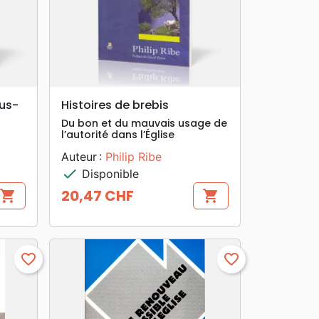
search
APERÇU RAPIDE
sus-
Histoires de brebis
Du bon et du mauvais usage de
l’autorité dans l’Église
Auteur :
Philip Ribe
check
Disponible
20,47 CHF
shopping_cart
shopping_cart
Prix
favorite_border
favorite_border