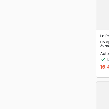
Le P
Un ap
évan
Aute
check
D
16,
Prix