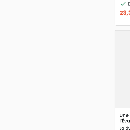
check
D
23,
Prix
Une 
l'Év
La d