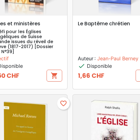
search
search
APERÇU RAPIDE
APERÇU RAPIDE
ses et ministères
Le Baptême chrétien
fi pour les Églises
géliques de Suisse
nde issues du réveil de
ve (1817-2017) [Dossier
e N°39]
ctif
Auteur :
Jean-Paul Berney
check
isponible
Disponible
50 CHF
1,66 CHF
shopping_cart
Prix
favorite_border