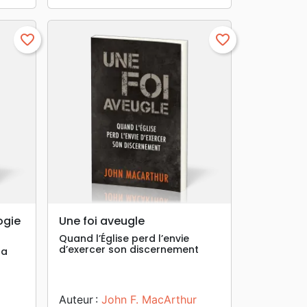
favorite_border
favorite_border
search
APERÇU RAPIDE
ogie
Une foi aveugle
Quand l’Église perd l’envie
d’exercer son discernement
la
Auteur :
John F. MacArthur