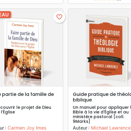
EAU
favorite_border
search
search
APERÇU RAPIDE
APERÇU RAPIDE
e partie de la famille de
Guide pratique de théol
biblique
couvrir le projet de Dieu
Un manuel pour appliquer 
l’Église
Bible à la vie d'Église et au
ministère pastoral [coll.
9Marks]
ur :
Carmen Joy Imes
Auteur :
Michael Lawrence