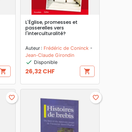
search
APERÇU RAPIDE
L'Église, promesses et
passerelles vers
l'interculturalité?
Auteur :
Frédéric de Coninck
-
Jean-Claude Girondin
check
Disponible
26,32 CHF
shopping_cart
shopping_cart
Prix
favorite_border
favorite_border