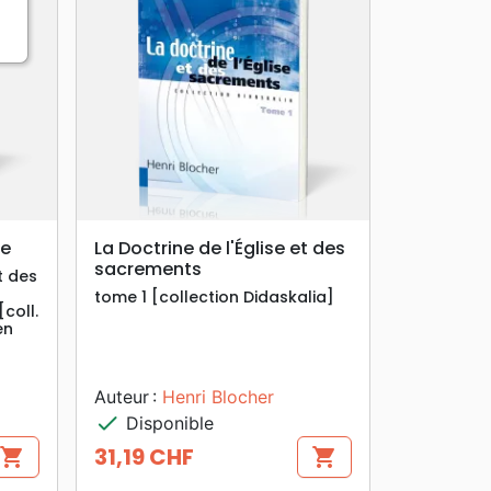
search
APERÇU RAPIDE
le
La Doctrine de l'Église et des
sacrements
t des
tome 1 [collection Didaskalia]
coll.
en
Auteur :
Henri Blocher
check
Disponible
31,19 CHF
shopping_cart
shopping_cart
Prix