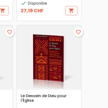
check
Disponible
27,19 CHF
shopping_cart
shopping_cart
Prix
favorite_border
favorite_border
search
APERÇU RAPIDE
Le Dessein de Dieu pour
l'Église