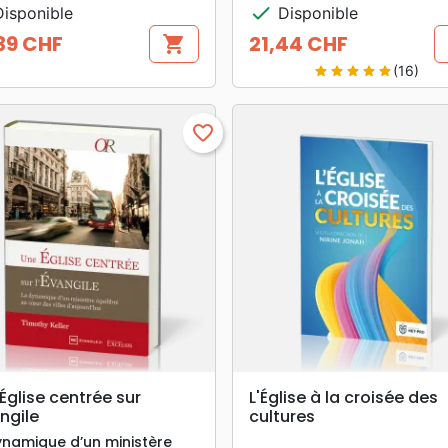
check
isponible
Disponible
39 CHF
21,44 CHF
shopping_cart
Prix
(16)
star
star
star
star
star
favorite_border
search
search
APERÇU RAPIDE
APERÇU RAPIDE
Église centrée sur
L'Église à la croisée des
angile
cultures
ynamique d’un ministère