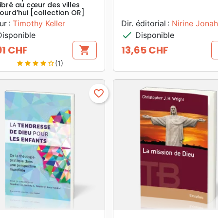
ibré au cœur des villes
jourd’hui [collection OR]
ur :
Timothy Keller
Dir. éditorial :
Nirine Jonah
check
isponible
Disponible
91 CHF
13,65 CHF
shopping_cart
Prix
(1)
star
star
star
star
star_border
favorite_border
search
search
APERÇU RAPIDE
APERÇU RAPIDE