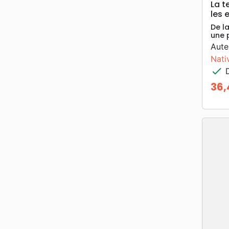
La t
les 
De l
une 
Aute
Nativ
check
D
36,
Prix