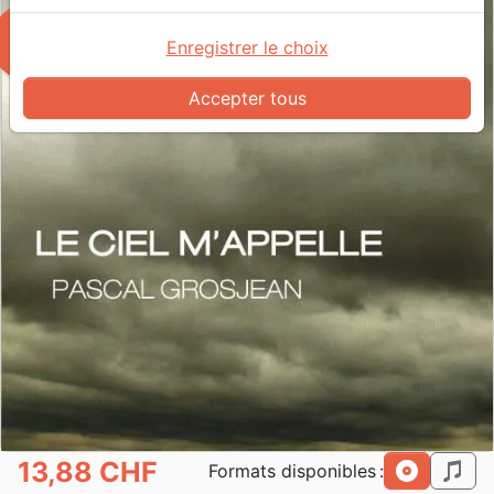
play_arrow
Enregistrer le choix
Accepter tous
13,88 CHF
cd
mp3
Formats disponibles :