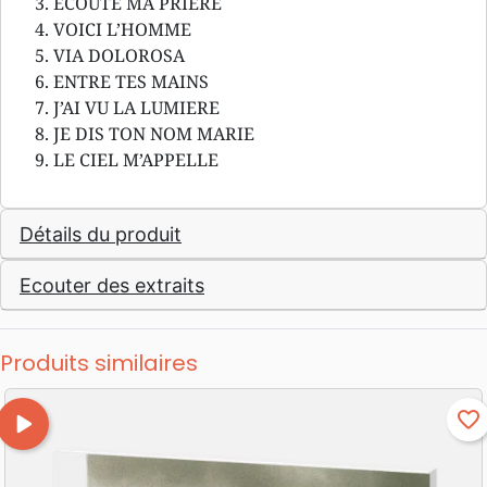
ECOUTE MA PRIERE
VOICI L’HOMME
VIA DOLOROSA
ENTRE TES MAINS
J’AI VU LA LUMIERE
JE DIS TON NOM MARIE
LE CIEL M’APPELLE
Détails du produit
Ecouter des extraits
Produits similaires
play_arrow
favorite_border