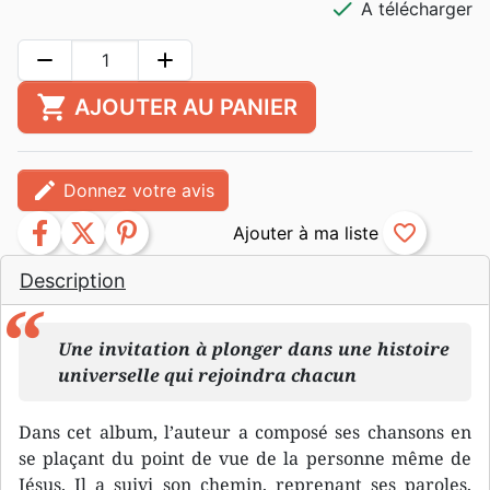
check
A télécharger
remove
add
shopping_cart
AJOUTER AU PANIER
edit
Donnez votre avis
facebook
twitter
pinterest
favorite_border
Description
Une invitation à plonger dans une histoire
universelle qui rejoindra chacun
Dans cet album, l’auteur a composé ses chansons en
se plaçant du point de vue de la personne même de
Jésus. Il a suivi son chemin, reprenant ses paroles,