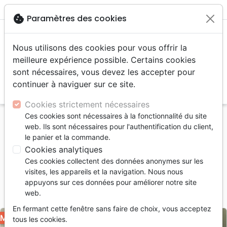
menu
shopping_cart
account_circle
cookie
Paramètres des cookies
Nous utilisons des cookies pour vous offrir la
meilleure expérience possible. Certains cookies
sont nécessaires, vous devez les accepter pour
continuer à naviguer sur ce site.
search
Reche
Cookies strictement nécessaires
Ces cookies sont nécessaires à la fonctionnalité du site
Accueil
Musique
Pop, Rock
web. Ils sont nécessaires pour l'authentification du client,
Ciel m'appelle [MP3] (Le)
le panier et la commande.
Cookies analytiques
Le ciel m'appelle [MP3]
Ces cookies collectent des données anonymes sur les
Artiste :
Pascal Grosjean
visites, les appareils et la navigation. Nous nous
appuyons sur ces données pour améliorer notre site
Référence
LLBCH1795-MP3
EAN
9990010385185
web.
Ligue pour la Lecture de la Bible Suisse
Editeur
En fermant cette fenêtre sans faire de choix, vous acceptez
MP3
tous les cookies.