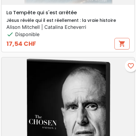
La Tempête qui s'est arrêtée
Jésus révèle qui il est réellement : la vraie histoire
Alison Mitchell | Catalina Echeverri
check
Disponible
17,54 CHF
shopping_cart
Prix
favorite_border