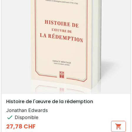
Histoire de l'œuvre de la rédemption
Jonathan Edwards
check
Disponible
27,78 CHF
shopping_cart
Prix