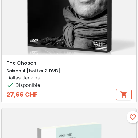
The Chosen
Saison 4 [boîtier 3 DVD]
Dallas Jenkins
check
Disponible
27,66 CHF
shopping_cart
Prix
favorite_border