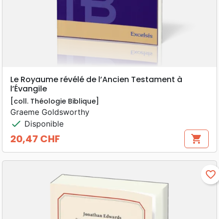
Le Royaume révélé de l’Ancien Testament à
l’Évangile
[coll. Théologie Biblique]
Graeme Goldsworthy
check
Disponible
20,47 CHF
shopping_cart
Prix
favorite_border