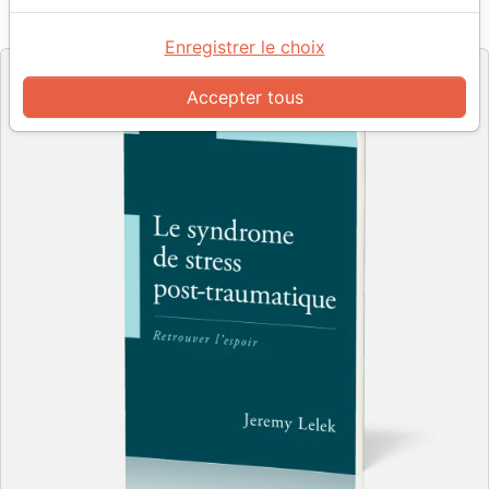
Référence
PC2588
EAN
9782890825888
Impact
Editeur
Enregistrer le choix
Accepter tous