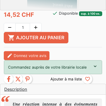
check
Disponible
14,52 CHF
sup. à 100 ex.
remove
add
shopping_cart
AJOUTER AU PANIER
edit
Donnez votre avis
Commandez auprès de votre librairie locale
facebook
twitter
pinterest
favorite_border
Description
Une réaction intense à des événements