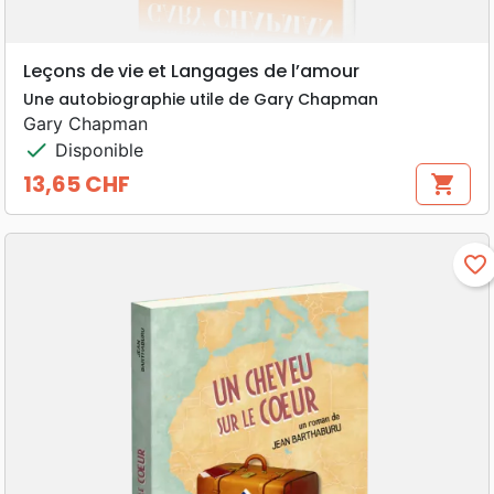
Leçons de vie et Langages de l’amour
Une autobiographie utile de Gary Chapman
Gary Chapman
check
Disponible
13,65 CHF
shopping_cart
Prix
favorite_border