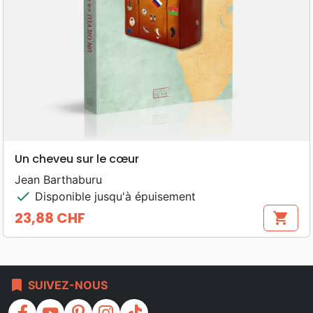
Un cheveu sur le cœur
Jean Barthaburu
check
Disponible jusqu'à épuisement
23,88 CHF
shopping_cart
Prix
bookmark
SUIVEZ-NOUS