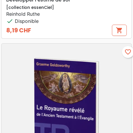
[collection essenCiel]
Reinhold Ruthe
check
Disponible
8,19 CHF
shopping_cart
Prix
favorite_border