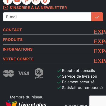
facebook
youtube
pinterest
instagram
tiktok
mail_outline
S'INSCRIRE À LA NEWSLETTER
check
S'i
CONTACT
PRODUITS
INFORMATIONS
VOTRE COMPTE
check
Ecoute et conseils
check
Service de livraison
check
Paiement sécurisé
check
Satisfait ou remboursé
Membre du réseau