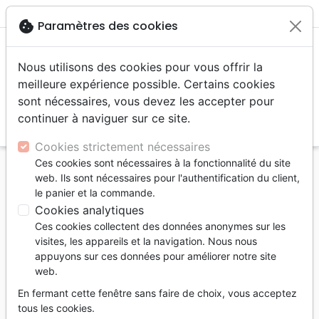
menu
shopping_cart
account_circle
cookie
Paramètres des cookies
Nous utilisons des cookies pour vous offrir la
meilleure expérience possible. Certains cookies
sont nécessaires, vous devez les accepter pour
continuer à naviguer sur ce site.
search
Reche
Cookies strictement nécessaires
Ces cookies sont nécessaires à la fonctionnalité du site
Accueil
Auteurs
Lelek Jeremy
web. Ils sont nécessaires pour l'authentification du client,
le panier et la commande.
Jeremy Lelek
Cookies analytiques
Liste des produits par auteur
Ces cookies collectent des données anonymes sur les
visites, les appareils et la navigation. Nous nous
tune
Filtrer
appuyons sur ces données pour améliorer notre site
web.
Psychologie
En fermant cette fenêtre sans faire de choix, vous acceptez
tous les cookies.