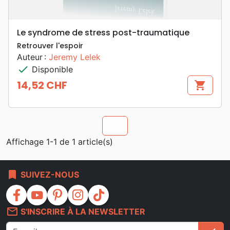
Le syndrome de stress post-traumatique
Retrouver l'espoir
Auteur :
Jeremy Lelek
check
Disponible
14,52 CHF
shopping_cart
Prix
chevron_u
Affichage 1-1 de 1 article(s)
bookmark
SUIVEZ-NOUS
facebook
youtube
pinterest
instagram
tiktok
mail_outline
S'INSCRIRE À LA NEWSLETTER